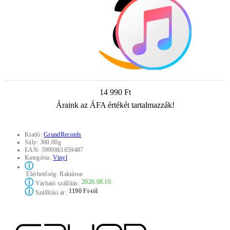
14 990 Ft
Áraink az ÁFA értékét tartalmazzák!
Kiadó:
GrundRecords
Súly:
300.00g
EAN:
5999861659487
Kategória:
Vinyl
ⓘ
Elérhetőség:
Raktáron
ⓘ
2026.08.10.
Várható szállítás:
ⓘ
1190 Ft-tól
Szállítási ár: