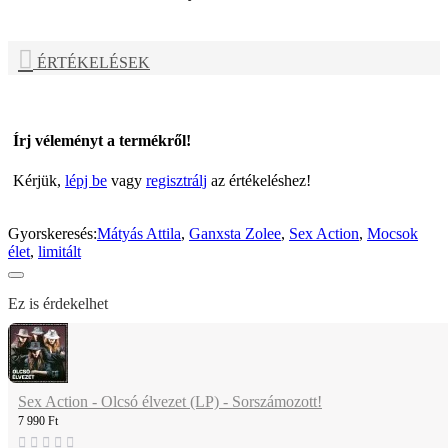
ÉRTÉKELÉSEK
Írj véleményt a termékről!
Kérjük,
lépj be
vagy
regisztrálj
az értékeléshez!
Gyorskeresés:
Mátyás Attila
,
Ganxsta Zolee
,
Sex Action
,
Mocsok
élet
,
limitált
Ez is érdekelhet
Sex Action - Olcsó élvezet (LP) - Sorszámozott!
7 990 Ft