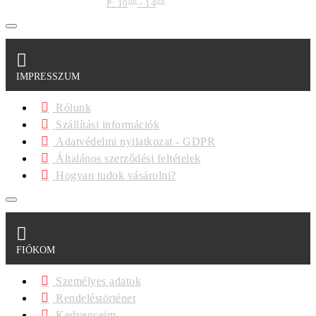
P: 10
- 14
IMPRESSZUM
Rólunk
Szállítási információk
Adatvédelmi nyilatkozat - GDPR
Általános szerződési feltételek
Hogyan tudok vásárolni?
FIÓKOM
Személyes adatok
Rendeléstörténet
Kedvenceim