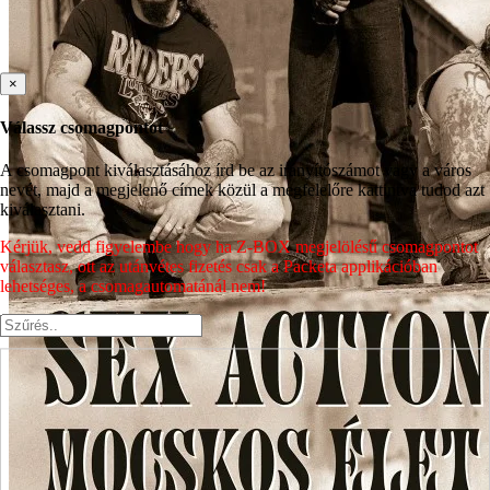
×
Válassz csomagpontot
A csomagpont kiválasztásához írd be az irányítószámot vagy a város
nevét, majd a megjelenő címek közül a megfelelőre kattintva tudod azt
kiválasztani.
Kérjük, vedd figyelembe hogy ha Z-BOX megjelölésű csomagpontot
választasz, ott az utánvétes fizetés csak a Packeta applikációban
lehetséges, a csomagautomatánál nem!