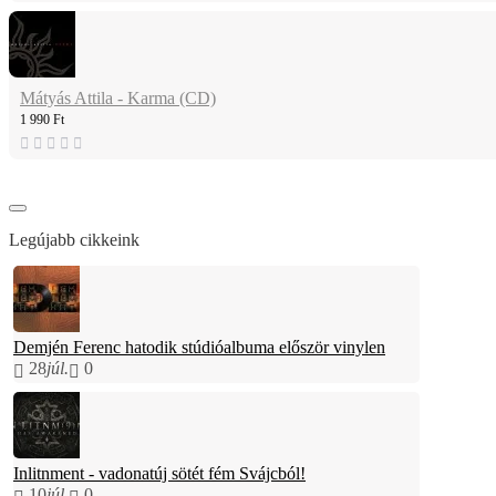
Mátyás Attila - Karma (CD)
1 990 Ft
Legújabb cikkeink
Demjén Ferenc hatodik stúdióalbuma először vinylen
28
júl.
0
Inlitnment - vadonatúj sötét fém Svájcból!
10
júl.
0