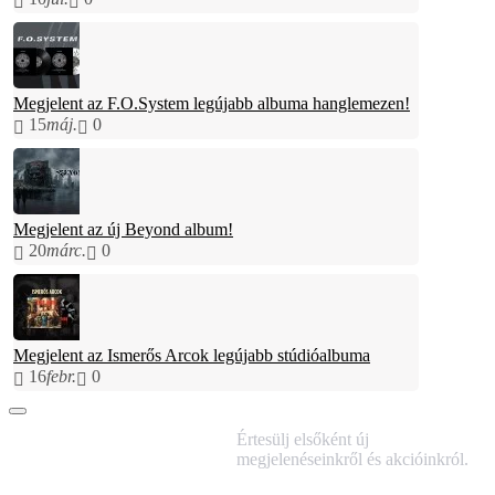
Megjelent az F.O.System legújabb albuma hanglemezen!
15
máj.
0
Megjelent az új Beyond album!
20
márc.
0
Megjelent az Ismerős Arcok legújabb stúdióalbuma
16
febr.
0
IRATKOZZ FEL
Értesülj elsőként új
HÍRLEVELÜNKRE!
megjelenéseinkről és akcióinkról.