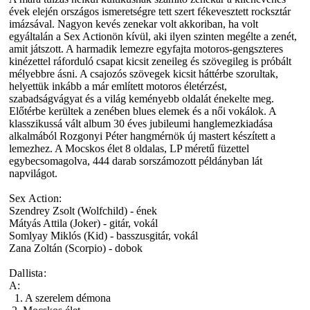
évek elején országos ismeretségre tett szert fékevesztett rocksztár
imázsával. Nagyon kevés zenekar volt akkoriban, ha volt
egyáltalán a Sex Actionön kívül, aki ilyen szinten megélte a zenét,
amit játszott. A harmadik lemezre egyfajta motoros-gengszteres
kinézettel ráforduló csapat kicsit zeneileg és szövegileg is próbált
mélyebbre ásni. A csajozós szövegek kicsit háttérbe szorultak,
helyettük inkább a már említett motoros életérzést,
szabadságvágyat és a világ keményebb oldalát énekelte meg.
Előtérbe kerültek a zenében blues elemek és a női vokálok. A
klasszikussá vált album 30 éves jubileumi hanglemezkiadása
alkalmából Rozgonyi Péter hangmérnök új mastert készített a
lemezhez. A Mocskos élet 8 oldalas, LP méretű füzettel
egybecsomagolva, 444 darab sorszámozott példányban lát
napvilágot.
Sex Action:
Szendrey Zsolt (Wolfchild) - ének
Mátyás Attila (Joker) - gitár, vokál
Somlyay Miklós (Kid) - basszusgitár, vokál
Zana Zoltán (Scorpio) - dobok
Dallista:
A:
1. A szerelem démona