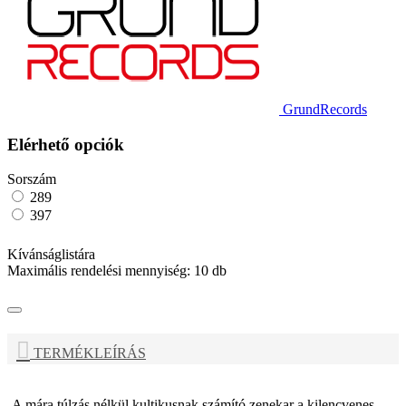
GrundRecords
Elérhető opciók
Sorszám
289
397
Kívánságlistára
Maximális rendelési mennyiség:
10
db
TERMÉKLEÍRÁS
A mára túlzás nélkül kultikusnak számító zenekar a kilencvenes