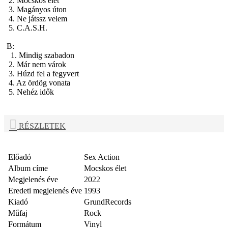
2. Mocskos élet
3. Magányos úton
4. Ne játssz velem
5. C.A.S.H.
B:
1. Mindig szabadon
2. Már nem várok
3. Húzd fel a fegyvert
4. Az ördög vonata
5. Nehéz idők
RÉSZLETEK
Előadó
Sex Action
Album címe
Mocskos élet
Megjelenés éve
2022
Eredeti megjelenés éve
1993
Kiadó
GrundRecords
Műfaj
Rock
Formátum
Vinyl