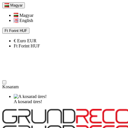
Magyar
Magyar
English
Ft
Forint
HUF
€
Euro
EUR
Ft
Forint
HUF
Kosaram
A kosarad üres!