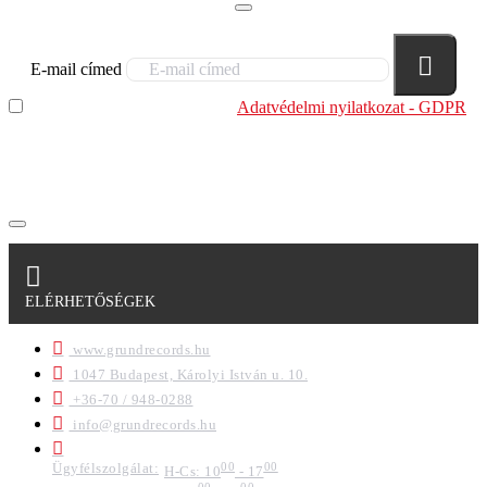
E-mail címed
Elolvastam és megértettem az
Adatvédelmi nyilatkozat - GDPR
szabályzatban leírtakat. Tudomásul veszem, hogy a
regisztrációkor megadott adataim egy részét anonimizált
formában a cég marketing célokra felhasználja.
ELÉRHETŐSÉGEK
www.grundrecords.hu
1047 Budapest, Károlyi István u. 10.
+36-70 / 948-0288
info@grundrecords.hu
Ügyfélszolgálat:
00
00
H-Cs: 10
- 17
00
00