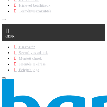
Hírlevél beállítások
Termékvisszaküldés
GDPR
Eszköztár
Személyes adatok
Mentett címek
Jelentés lekérése
Felejtés joga