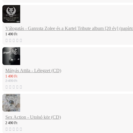
Válogatás - Ganxsta Zolee és a Kartel Tribute album [20 év] (papí
1 490 Ft
Mátyás Attila - Lélegzet (CD)
1 490 Ft
2 490 Ft
Sex Action - Utolsó kör (CD)
2 490 Ft