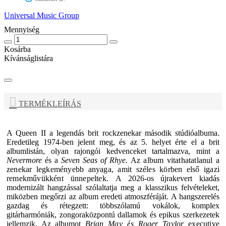
Universal Music Group
Mennyiség
Kosárba
Kívánságlistára
TERMÉKLEÍRÁS
A
Queen II
a legendás brit rockzenekar második stúdióalbuma.
Eredetileg 1974-ben jelent meg, és az 5. helyet érte el a brit
albumlistán, olyan rajongói kedvenceket tartalmazva, mint a
Nevermore
és a
Seven Seas of Rhye.
Az album vitathatatlanul a
zenekar legkeményebb anyaga, amit széles körben első igazi
remekművükként ünnepeltek.
A 2026-os újrakevert kiadás
modernizált hangzással szólaltatja meg a klasszikus felvételeket,
miközben megőrzi az album eredeti atmoszféráját. A hangszerelés
gazdag és rétegzett: többszólamú vokálok, komplex
gitárharmóniák, zongoraközpontú dallamok és epikus szerkezetek
jellemzik. Az albumot
Brian May és Roger Taylor
executive