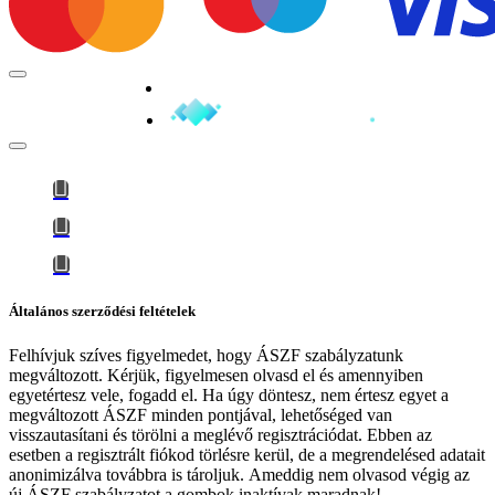
Minden jog fenntartva © 2026
Általános szerződési feltételek
Felhívjuk szíves figyelmedet, hogy
ÁSZF szabályzatunk
megváltozott
. Kérjük, figyelmesen olvasd el és amennyiben
egyetértesz vele, fogadd el. Ha úgy döntesz, nem értesz egyet a
megváltozott ÁSZF minden pontjával, lehetőséged van
visszautasítani és törölni a meglévő regisztrációdat. Ebben az
esetben a regisztrált fiókod törlésre kerül, de a megrendelésed adatait
anonimizálva továbbra is tároljuk.
Ameddig nem olvasod végig az
új ÁSZF szabályzatot a gombok inaktívak maradnak!