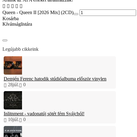
Queen - Queen II [2026 Mix] (2CD)
Kosárba
Kívánságlistára
Legújabb cikkeink
Demjén Ferenc hatodik stúdióalbuma először vinylen
28
júl.
0
Inlitnment - vadonatúj sötét fém Svájcból!
10
júl.
0