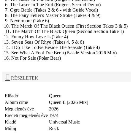
6. The Loser In The End (Roger's Second Demo)
7. Ogre Battle (Takes 2 & 6 - with Guide Vocal)
8. The Fairy Feller's Master-Stroke (Takes 4 & 9)
9. Nevermore (Take 6)
10. The March Of The Black Queen (First Section Takes 3 & 5)
11. The March Of The Black Queen (Second Section Take 1)
12. Funny How Love Is (Take 4)
13. Seven Seas Of Rhye (Takes 4, 5 & 6)
14. I Do Like To Be Beside The Seaside (Take 4)
15. See What A Fool I've Been (B-side Version 2026 Mix)
16. Not For Sale (Polar Bear)
RÉSZLETEK
Előadó
Queen
Album címe
Queen II [2026 Mix]
Megjelenés éve
2026
Eredeti megjelenés éve
1974
Kiadó
Universal Music
Műfaj
Rock