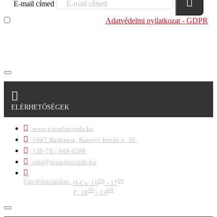
E-mail címed
Elolvastam és megértettem az
Adatvédelmi nyilatkozat - GDPR
szabályzatban leírtakat. Tudomásul veszem, hogy a
regisztrációkor megadott adataim egy részét anonimizált
formában a cég marketing célokra felhasználja.
ELÉRHETŐSÉGEK
www.grundrecords.hu
1047 Budapest, Károlyi István u. 10.
+36-70 / 948-0288
info@grundrecords.hu
Ügyfélszolgálat:
00
00
H-Cs: 10
- 17
00
00
P: 10
- 14