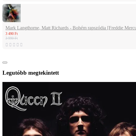
Mark Langthorne, Matt Richards - Bohém rapszódia [Freddie Mercury
3 490 Ft
3 990 Ft
Legutóbb megtekintett