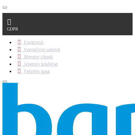
GDPR
Eszköztár
Személyes adatok
Mentett címek
Jelentés lekérése
Felejtés joga