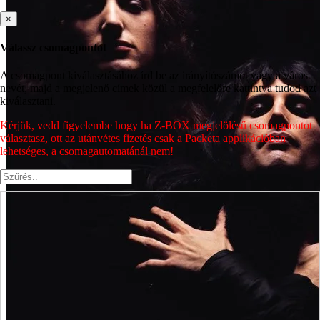
×
Válassz csomagpontot
A csomagpont kiválasztásához írd be az irányítószámot vagy a város
nevét, majd a megjelenő címek közül a megfelelőre kattintva tudod azt
kiválasztani.
Kérjük, vedd figyelembe hogy ha Z-BOX megjelölésű csomagpontot
választasz, ott az utánvétes fizetés csak a Packeta applikációban
lehetséges, a csomagautomatánál nem!