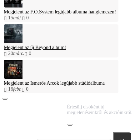
Megjelent az F.O.System legújabb albuma hanglemezen!
15
máj.
0
Megjelent az új Beyond album!
20
márc.
0
Megjelent az Ismerős Arcok legújabb stúdióalbuma
16
febr.
0
IRATKOZZ FEL
Értesülj elsőként új
HÍRLEVELÜNKRE!
megjelenéseinkről és akcióinkról.