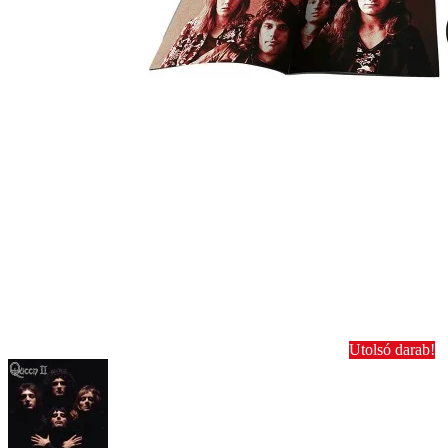
Utolsó darab!