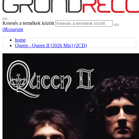
Keresés a termékek között
0
Kosaram
home
Queen - Queen II [2026 Mix] (2CD)