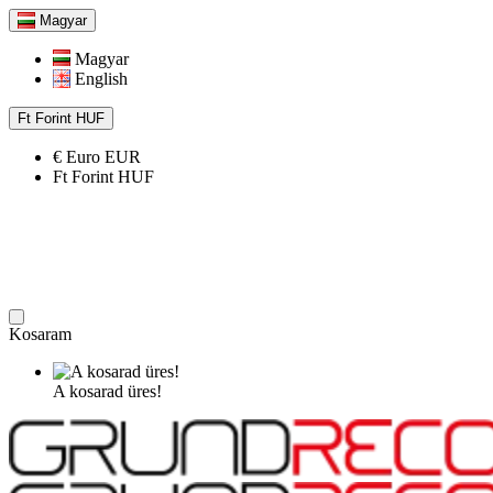
Magyar
Magyar
English
Ft
Forint
HUF
€
Euro
EUR
Ft
Forint
HUF
Kosaram
A kosarad üres!