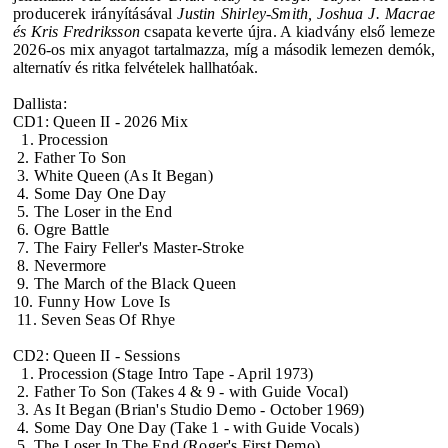
producerek irányításával
Justin Shirley-Smith, Joshua J. Macrae
és Kris Fredriksson
csapata keverte újra. A kiadvány első lemeze
2026-os mix
anyagot tartalmazza, míg a második lemezen demók,
alternatív és ritka felvételek hallhatóak.
Dallista:
CD1: Queen II - 2026 Mix
1. Procession
2. Father To Son
3. White Queen (As It Began)
4. Some Day One Day
5. The Loser in the End
6. Ogre Battle
7. The Fairy Feller's Master-Stroke
8. Nevermore
9. The March of the Black Queen
10. Funny How Love Is
11. Seven Seas Of Rhye
CD2: Queen II - Sessions
1. Procession (Stage Intro Tape - April 1973)
2. Father To Son (Takes 4 & 9 - with Guide Vocal)
3. As It Began (Brian's Studio Demo - October 1969)
4. Some Day One Day (Take 1 - with Guide Vocals)
5. The Loser In The End (Roger's First Demo)