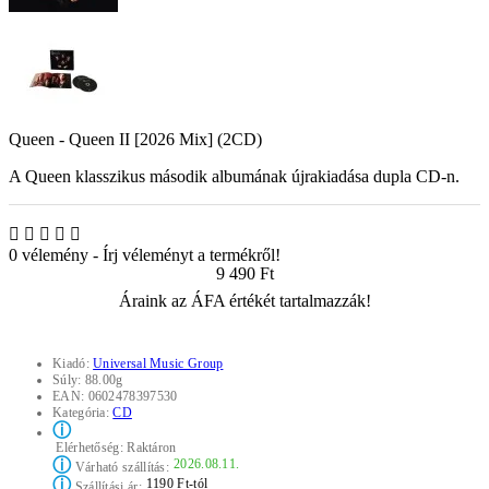
Queen - Queen II [2026 Mix] (2CD)
A Queen klasszikus második albumának újrakiadása dupla CD-n.
0 vélemény
-
Írj véleményt a termékről!
9 490 Ft
Áraink az ÁFA értékét tartalmazzák!
Kiadó:
Universal Music Group
Súly:
88.00g
EAN:
0602478397530
Kategória:
CD
ⓘ
Elérhetőség:
Raktáron
ⓘ
2026.08.11.
Várható szállítás:
ⓘ
1190 Ft-tól
Szállítási ár: