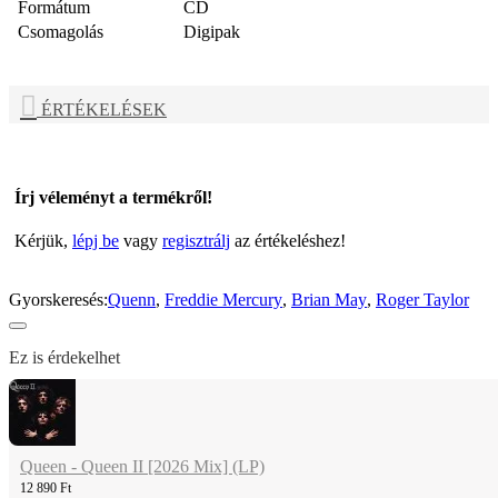
Formátum
CD
Csomagolás
Digipak
ÉRTÉKELÉSEK
Írj véleményt a termékről!
Kérjük,
lépj be
vagy
regisztrálj
az értékeléshez!
Gyorskeresés:
Quenn
,
Freddie Mercury
,
Brian May
,
Roger Taylor
Ez is érdekelhet
Queen - Queen II [2026 Mix] (LP)
12 890 Ft