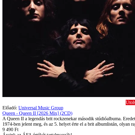
Utol
Előadó:
Universal Music Group
Queen - Queen II [2026 Mix] (2CD)
A Queen II a legendás brit rockzenekar második stúdióalbuma. Eredet
1974-ben jelent meg, és az 5. helyet érte el a brit albumlistán, olyan r
9 490 Ft
Áraink az ÁFA értékét tartalmazzák!