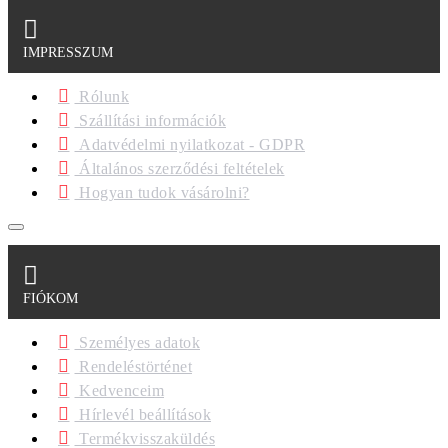
IMPRESSZUM
Rólunk
Szállítási információk
Adatvédelmi nyilatkozat - GDPR
Általános szerződési feltételek
Hogyan tudok vásárolni?
FIÓKOM
Személyes adatok
Rendeléstörténet
Kedvenceim
Hírlevél beállítások
Termékvisszaküldés