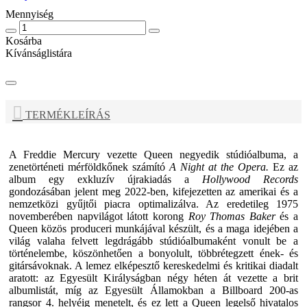
Mennyiség
Kosárba
Kívánságlistára
TERMÉKLEÍRÁS
A
Freddie Mercury
vezette
Queen
negyedik stúdióalbuma, a
zenetörténeti mérföldkőnek számító
A Night at the Opera.
Ez az
album egy exkluzív újrakiadás a
Hollywood Records
gondozásában jelent meg 2022-ben, kifejezetten az amerikai és a
nemzetközi gyűjtői piacra optimalizálva. Az eredetileg 1975
novemberében napvilágot látott korong
Roy Thomas
Baker
és a
Queen
közös produceri munkájával készült, és a maga idejében a
világ valaha felvett legdrágább stúdióalbumaként vonult be a
történelembe, köszönhetően a bonyolult, többrétegzett ének- és
gitársávoknak. A lemez elképesztő kereskedelmi és kritikai diadalt
aratott: az Egyesült Királyságban négy héten át vezette a brit
albumlistát, míg az Egyesült Államokban a Billboard 200-as
rangsor 4. helyéig menetelt, és ez lett a
Queen
legelső hivatalos