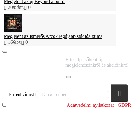
Megjelent az új Beyond album!
20
márc.
0
Megjelent az Ismerős Arcok legújabb stúdióalbuma
16
febr.
0
IRATKOZZ FEL
Értesülj elsőként új
HÍRLEVELÜNKRE!
megjelenéseinkről és akcióinkról.
E-mail címed
Elolvastam és megértettem az
Adatvédelmi nyilatkozat - GDPR
szabályzatban leírtakat. Tudomásul veszem, hogy a
regisztrációkor megadott adataim egy részét anonimizált
formában a cég marketing célokra felhasználja.