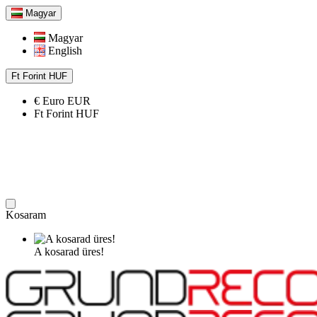
Magyar
Magyar
English
Ft
Forint
HUF
€
Euro
EUR
Ft
Forint
HUF
Kosaram
A kosarad üres!