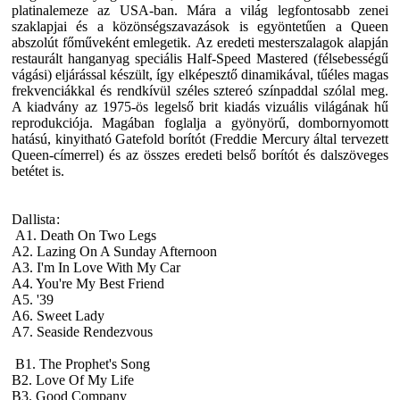
platinalemeze az USA-ban. Mára a világ legfontosabb zenei
szaklapjai és a közönségszavazások is egyöntetűen a
Queen
abszolút főműveként emlegetik. Az eredeti mesterszalagok alapján
restaurált hanganyag speciális Half-Speed Mastered (félsebességű
vágási) eljárással készült, így elképesztő dinamikával, tűéles magas
frekvenciákkal és rendkívül széles sztereó színpaddal szólal meg.
A kiadvány az 1975-ös legelső brit kiadás vizuális világának hű
reprodukciója. Magában foglalja a gyönyörű, dombornyomott
hatású, kinyitható Gatefold borítót (Freddie Mercury által tervezett
Queen-címerrel) és az összes eredeti belső borítót és dalszöveges
betétet is.
Dallista:
A1. Death On Two Legs
A2. Lazing On A Sunday Afternoon
A3. I'm In Love With My Car
A4. You're My Best Friend
A5. '39
A6. Sweet Lady
A7. Seaside Rendezvous
B1. The Prophet's Song
B2. Love Of My Life
B3. Good Company