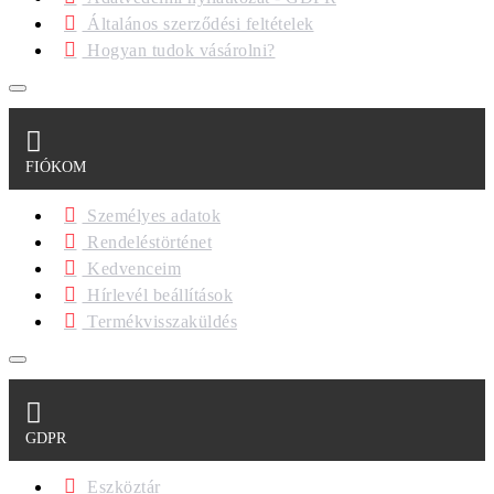
Általános szerződési feltételek
Hogyan tudok vásárolni?
FIÓKOM
Személyes adatok
Rendeléstörténet
Kedvenceim
Hírlevél beállítások
Termékvisszaküldés
GDPR
Eszköztár