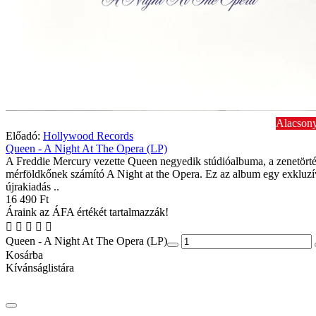
Alacsony
Előadó:
Hollywood Records
Queen - A Night At The Opera (LP)
A Freddie Mercury vezette Queen negyedik stúdióalbuma, a zenetörté
mérföldkőnek számító A Night at the Opera. Ez az album egy exkluzí
újrakiadás ..
16 490 Ft
Áraink az ÁFA értékét tartalmazzák!
Queen - A Night At The Opera (LP)
Kosárba
Kívánságlistára