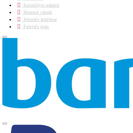
Személyes adatok
Mentett címek
Jelentés lekérése
Felejtés joga