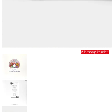
Alacsony készlet!