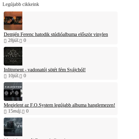
Legújabb cikkeink
Demjén Ferenc hatodik stúdióalbuma először vinylen
28
júl.
0
Inlitnment - vadonatúj sötét fém Svájcból!
10
júl.
0
Megjelent az F.O.System legújabb albuma hanglemezen!
15
máj.
0