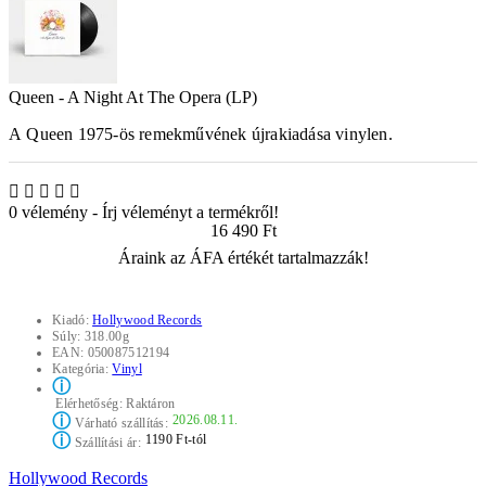
Queen - A Night At The Opera (LP)
A
Queen
1975-ös remekművének újrakiadása vinylen.
0 vélemény
-
Írj véleményt a termékről!
16 490 Ft
Áraink az ÁFA értékét tartalmazzák!
Kiadó:
Hollywood Records
Súly:
318.00g
EAN:
050087512194
Kategória:
Vinyl
ⓘ
Elérhetőség:
Raktáron
ⓘ
2026.08.11.
Várható szállítás:
ⓘ
1190 Ft-tól
Szállítási ár:
Hollywood Records