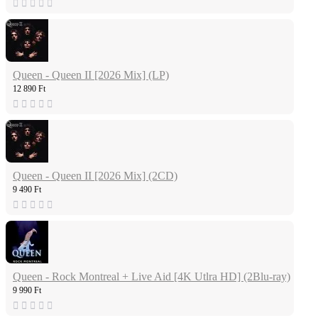
Queen - Queen II [2026 Mix] (LP)
12 890 Ft
Queen - Queen II [2026 Mix] (2CD)
9 490 Ft
Queen - Rock Montreal + Live Aid [4K Utlra HD] (2Blu-ray)
9 990 Ft