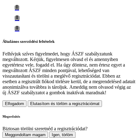
Általános szerződési feltételek
Felhívjuk szíves figyelmedet, hogy
ÁSZF szabályzatunk
megváltozott
. Kérjük, figyelmesen olvasd el és amennyiben
egyetértesz vele, fogadd el. Ha úgy döntesz, nem értesz egyet a
megváltozott ÁSZF minden pontjával, lehetőséged van
visszautasítani és törölni a meglévő regisztrációdat. Ebben az
esetben a regisztrált fiókod törlésre kerül, de a megrendelésed adatait
anonimizálva továbbra is tároljuk.
Ameddig nem olvasod végig az
új ÁSZF szabályzatot a gombok inaktívak maradnak!
Elfogadom
Elutasítom és törlöm a regisztrációmat
Megerősítés
Biztosan törölni szeretnéd a regisztrációdat?
Meggondoltam magam
Igen, törlöm