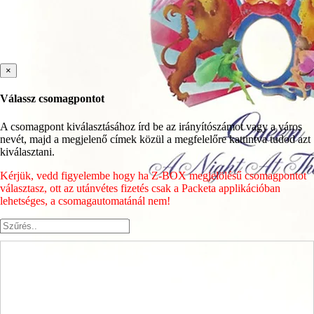
×
Válassz csomagpontot
A csomagpont kiválasztásához írd be az irányítószámot vagy a város
nevét, majd a megjelenő címek közül a megfelelőre kattintva tudod azt
kiválasztani.
Kérjük, vedd figyelembe hogy ha Z-BOX megjelölésű csomagpontot
választasz, ott az utánvétes fizetés csak a Packeta applikációban
lehetséges, a csomagautomatánál nem!