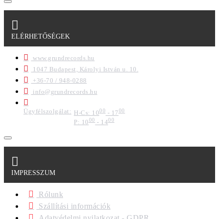
ELÉRHETŐSÉGEK
www.grundrecords.hu
1047 Budapest, Károlyi István u. 10.
+36-70 / 948-0288
info@grundrecords.hu
Ügyfélszolgálat:
00
00
H-Cs: 10
- 17
00
00
P: 10
- 14
IMPRESSZUM
Rólunk
Szállítási információk
Adatvédelmi nyilatkozat - GDPR