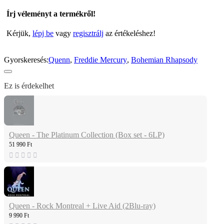
Írj véleményt a termékről!
Kérjük,
lépj be
vagy
regisztrálj
az értékeléshez!
Gyorskeresés:
Quenn
,
Freddie Mercury
,
Bohemian Rhapsody
Ez is érdekelhet
Queen - The Platinum Collection (Box set - 6LP)
51 990 Ft
Queen - Rock Montreal + Live Aid (2Blu-ray)
9 990 Ft