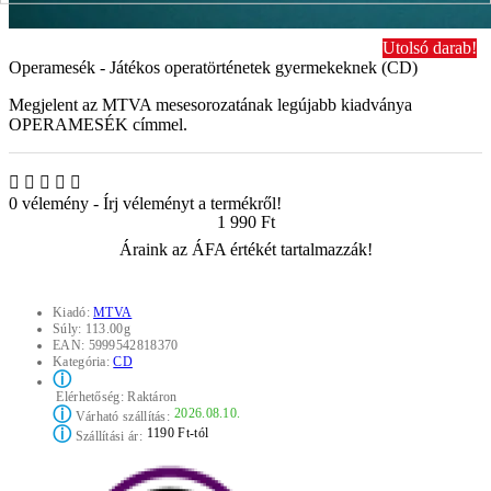
Utolsó darab!
Operamesék - Játékos operatörténetek gyermekeknek (CD)
Megjelent az MTVA mesesorozatának legújabb kiadványa
OPERAMESÉK címmel.
0 vélemény
-
Írj véleményt a termékről!
1 990 Ft
Áraink az ÁFA értékét tartalmazzák!
Kiadó:
MTVA
Súly:
113.00g
EAN:
5999542818370
Kategória:
CD
ⓘ
Elérhetőség:
Raktáron
ⓘ
2026.08.10.
Várható szállítás:
ⓘ
1190 Ft-tól
Szállítási ár: