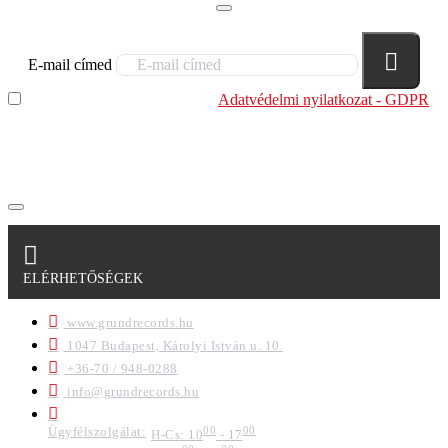
E-mail címed
Elolvastam és megértettem az
Adatvédelmi nyilatkozat - GDPR
szabályzatban leírtakat. Tudomásul veszem, hogy a
regisztrációkor megadott adataim egy részét anonimizált
formában a cég marketing célokra felhasználja.
ELÉRHETŐSÉGEK
www.grundrecords.hu
1047 Budapest, Károlyi István u. 10.
+36-70 / 948-0288
info@grundrecords.hu
Ügyfélszolgálat:
00
00
H-Cs: 10
- 17