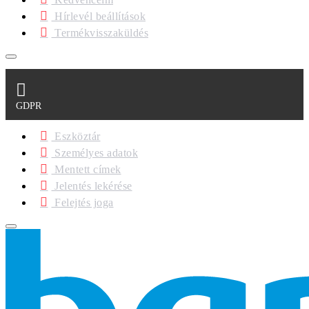
Hírlevél beállítások
Termékvisszaküldés
GDPR
Eszköztár
Személyes adatok
Mentett címek
Jelentés lekérése
Felejtés joga