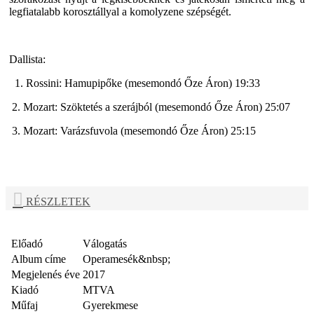
legfiatalabb korosztállyal a komolyzene szépségét.
Dallista:
1. Rossini: Hamupipőke (mesemondó Őze Áron) 19:33
2. Mozart: Szöktetés a szerájból (mesemondó Őze Áron) 25:07
3. Mozart: Varázsfuvola (mesemondó Őze Áron) 25:15
RÉSZLETEK
Előadó
Válogatás
Album címe
Operamesék&nbsp;
Megjelenés éve
2017
Kiadó
MTVA
Műfaj
Gyerekmese