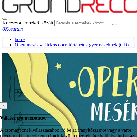
Keresés a termékek között
0
Kosaram
home
Operamesék - Játékos operatörténetek gyermekeknek (CD)
×
Válassz csomagpontot
A csomagpont kiválasztásához írd be az irányítószámot vagy a város
nevét, majd a megjelenő címek közül a megfelelőre kattintva tudod azt