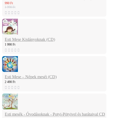
990 Ft
1 990 Ft
Esti Mese Kislányoknak (CD)
1 990 Ft
Esti Mese – Népek meséi (CD)
2 490 Ft
Esti mesék - Óvodásoknak - Potyi-Pötyivel és barátaival CD