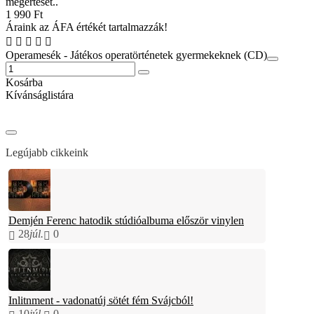
megértését..
1 990 Ft
Áraink az ÁFA értékét tartalmazzák!
Operamesék - Játékos operatörténetek gyermekeknek (CD)
Kosárba
Kívánságlistára
Legújabb cikkeink
Demjén Ferenc hatodik stúdióalbuma először vinylen
28
júl.
0
Inlitnment - vadonatúj sötét fém Svájcból!
10
júl.
0