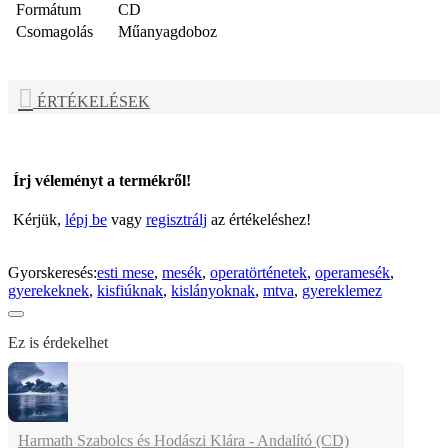
Formátum
CD
Csomagolás
Műanyagdoboz
ÉRTÉKELÉSEK
Írj véleményt a termékről!
Kérjük,
lépj be
vagy
regisztrálj
az értékeléshez!
Gyorskeresés:
esti mese
,
mesék
,
operatörténetek
,
operamesék
,
gyerekeknek
,
kisfiúknak
,
kislányoknak
,
mtva
,
gyereklemez
Ez is érdekelhet
Harmath Szabolcs és Hodászi Klára - Andalító (CD)