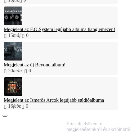
Megjelent az F.O.System legújabb albuma hanglemezen!
15
máj.
0
Megjelent az új Beyond album!
20
márc.
0
Megjelent az Ismerős Arcok legújabb stúdióalbuma
16
febr.
0
IRATKOZZ FEL
Értesülj elsőként új
HÍRLEVELÜNKRE!
megjelenéseinkről és akcióinkról.