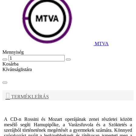
MTVA
Mennyiség
Kosárba
Kívánságlistára
TERMÉKLEÍRÁS
A CD-n Rossini és Mozart operájának zenei részletei között
mesélő segíti Hamupipőke, a Varázsfuvola és a Szöktetés a
szerájból történetének megértését a gyermekek számára. Könnyed
szórakozást nyújt a legkisebbeknek és játékosan ismerteti meg a