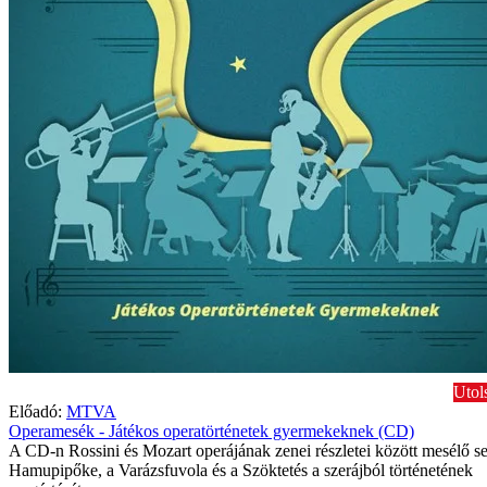
Utol
Előadó:
MTVA
Operamesék - Játékos operatörténetek gyermekeknek (CD)
A CD-n Rossini és Mozart operájának zenei részletei között mesélő se
Hamupipőke, a Varázsfuvola és a Szöktetés a szerájból történetének