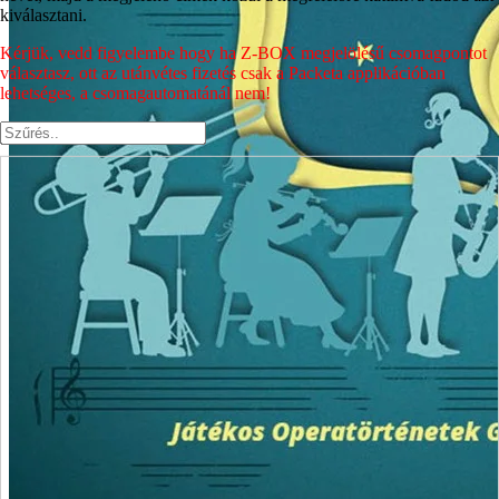
kiválasztani.
Kérjük, vedd figyelembe hogy ha Z-BOX megjelölésű csomagpontot
választasz, ott az utánvétes fizetés csak a Packeta applikációban
lehetséges, a csomagautomatánál nem!