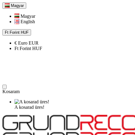
Magyar
Magyar
English
Ft
Forint
HUF
€
Euro
EUR
Ft
Forint
HUF
Kosaram
A kosarad üres!