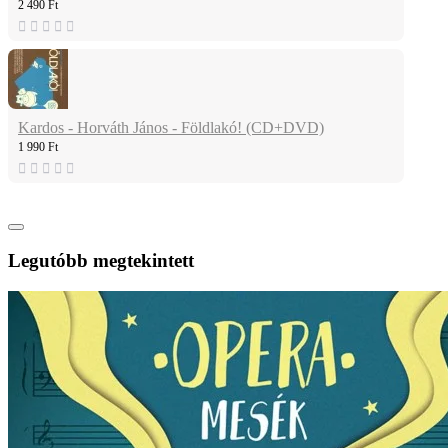
2 490 Ft
Kardos - Horváth János - Földlakó! (CD+DVD)
1 990 Ft
Legutóbb megtekintett