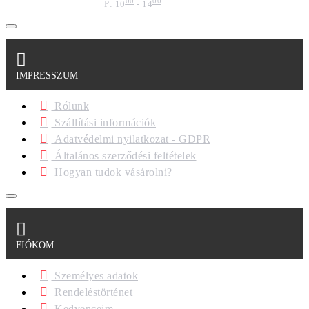
00
00
P: 10
- 14
IMPRESSZUM
Rólunk
Szállítási információk
Adatvédelmi nyilatkozat - GDPR
Általános szerződési feltételek
Hogyan tudok vásárolni?
FIÓKOM
Személyes adatok
Rendeléstörténet
Kedvenceim