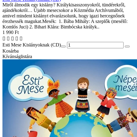
Miről álmodik egy kislány? Királykisasszonyokról, tündérekről,
ajándékokról… Újabb mesecsokor a Közmédia Archívumából,
amivel mindent kislányt elvarázsolunk, hogy igazi hercegnőnek
érezhessék magukat.Mesék: 1. Bába Mihály: A szeplők (mesélő:
Komlós Juci) 2. Bihari Klára: Bimbócska királyk..
1 990 Ft
Esti Mese Kislányoknak (CD)
Kosárba
Kívánságlistára