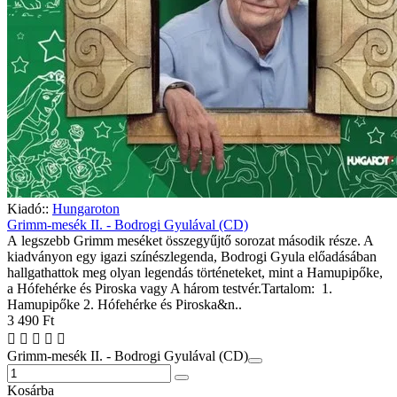
Kiadó::
Hungaroton
Grimm-mesék II. - Bodrogi Gyulával (CD)
A legszebb Grimm meséket összegyűjtő sorozat második része. A
kiadványon egy igazi színészlegenda, Bodrogi Gyula előadásában
hallgathattok meg olyan legendás történeteket, mint a Hamupipőke,
a Hófehérke és Piroska vagy A három testvér.Tartalom: 1.
Hamupipőke 2. Hófehérke és Piroska&n..
3 490 Ft
Grimm-mesék II. - Bodrogi Gyulával (CD)
Kosárba