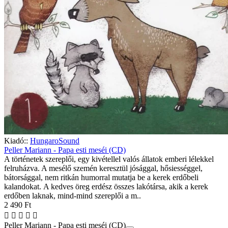
Kiadó::
HungaroSound
Peller Mariann - Papa esti meséi (CD)
A történetek szereplői, egy kivétellel valós állatok emberi lélekkel
felruházva. A mesélő szemén keresztül jósággal, hősiességgel,
bátorsággal, nem ritkán humorral mutatja be a kerek erdőbeli
kalandokat. A kedves öreg erdész összes lakótársa, akik a kerek
erdőben laknak, mind-mind szereplői a m..
2 490 Ft
Peller Mariann - Papa esti meséi (CD)