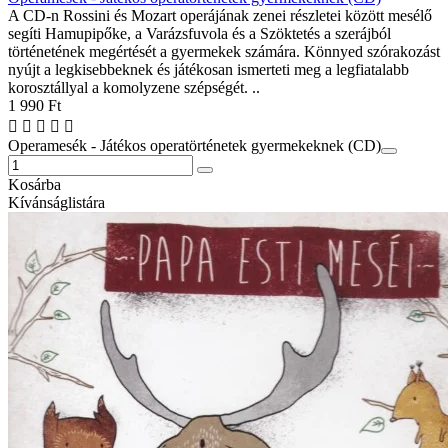
A CD-n Rossini és Mozart operájának zenei részletei között mesélő
segíti Hamupipőke, a Varázsfuvola és a Szöktetés a szerájból
történetének megértését a gyermekek számára. Könnyed szórakozást
nyújt a legkisebbeknek és játékosan ismerteti meg a legfiatalabb
korosztállyal a komolyzene szépségét. ..
1 990 Ft
Operamesék - Játékos operatörténetek gyermekeknek (CD)
Kosárba
Kívánságlistára