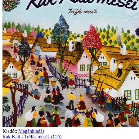
Kiadó::
Magánkiadás
Rák Kati - Tréfás mesék (CD)