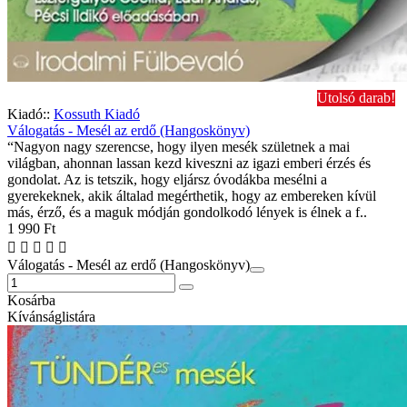
Utolsó darab!
Kiadó::
Kossuth Kiadó
Válogatás - Mesél az erdő (Hangoskönyv)
“Nagyon nagy szerencse, hogy ilyen mesék születnek a mai
világban, ahonnan lassan kezd kiveszni az igazi emberi érzés és
gondolat. Az is tetszik, hogy eljársz óvodákba mesélni a
gyerekeknek, akik általad megérthetik, hogy az embereken kívül
más, érző, és a maguk módján gondolkodó lények is élnek a f..
1 990 Ft
Válogatás - Mesél az erdő (Hangoskönyv)
Kosárba
Kívánságlistára