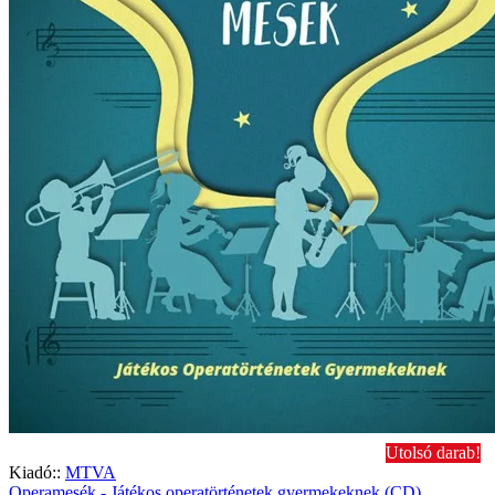
Utolsó darab!
Kiadó::
MTVA
Operamesék - Játékos operatörténetek gyermekeknek (CD)