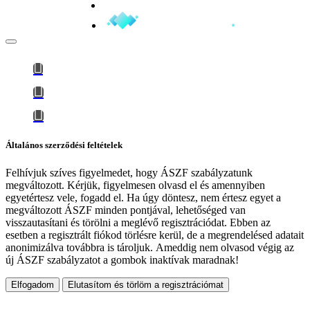
Minden jog fenntartva © 2026
Általános szerződési feltételek
Felhívjuk szíves figyelmedet, hogy
ÁSZF szabályzatunk
megváltozott
. Kérjük, figyelmesen olvasd el és amennyiben
egyetértesz vele, fogadd el. Ha úgy döntesz, nem értesz egyet a
megváltozott ÁSZF minden pontjával, lehetőséged van
visszautasítani és törölni a meglévő regisztrációdat. Ebben az
esetben a regisztrált fiókod törlésre kerül, de a megrendelésed adatait
anonimizálva továbbra is tároljuk.
Ameddig nem olvasod végig az
új ÁSZF szabályzatot a gombok inaktívak maradnak!
Elfogadom
Elutasítom és törlöm a regisztrációmat