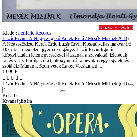
Alacsony készlet!
Kiadó::
Periferic Records
Lázár Ervin - A Négyszögletű Kerek Erdő / Mesék Misinek (CD)
A Négyszögletű Kerek Erdő Lázár Ervin Kossuth-díjas magyar író
1985-ben megjelent gyermekregénye. Lázár Ervin figurái
kifogyhatatlan leleményességgel játszanak a szavakkal, ízlelgetik,
ki- és visszafordítják őket, ahogyan már a nevük is egy-egy elmés
szójáték: Maminti, Szörnyeteg Lajos, Vacskamati, ..
1 990 Ft
Lázár Ervin - A Négyszögletű Kerek Erdő / Mesék Misinek (CD)
Kosárba
Kívánságlistára