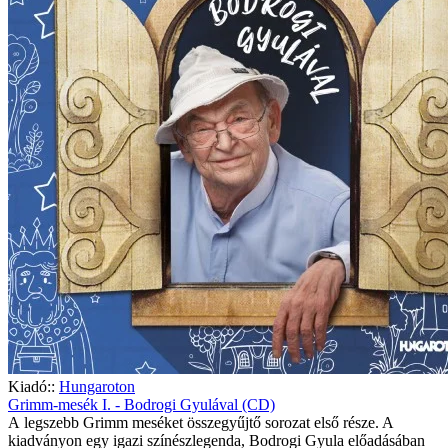
Kiadó::
Hungaroton
Grimm-mesék I. - Bodrogi Gyulával (CD)
A legszebb Grimm meséket összegyűjtő sorozat első része. A
kiadványon egy igazi színészlegenda, Bodrogi Gyula előadásában