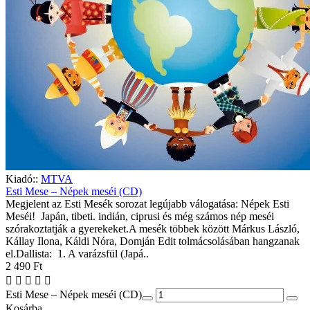
Kiadó::
MTVA
Esti Mese – Népek meséi (CD)
Megjelent az Esti Mesék sorozat legújabb válogatása: Népek Esti
Meséi! Japán, tibeti. indián, ciprusi és még számos nép meséi
szórakoztatják a gyerekeket.A mesék többek között Márkus László,
Kállay Ilona, Káldi Nóra, Domján Edit tolmácsolásában hangzanak
el.Dallista: 1. A varázsfül (Japá..
2 490 Ft
Esti Mese – Népek meséi (CD)
Kosárba