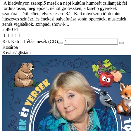
A kiadványon szereplő mesék a népi kultúra humorát csillantják fel
fordulatosan, meglepően, néhol groteszken, a kisebb gyerekek
számára is érthetően, élvezetesen. Rák Kati művésznő több mint
húszéves színészi és énekesi pályafutása során operettek, musicalek,
zenés vígjátékok, színpadi show-k,..
2 490 Ft
Rák Kati - Tréfás mesék (CD)
Kosárba
Kívánságlistára