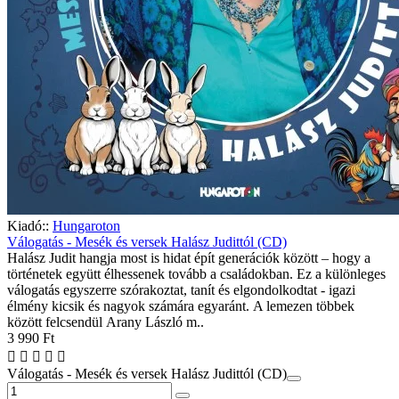
Kiadó::
Hungaroton
Válogatás - Mesék és versek Halász Judittól (CD)
Halász Judit hangja most is hidat épít generációk között – hogy a
történetek együtt élhessenek tovább a családokban.⁠ Ez a különleges
válogatás egyszerre szórakoztat, tanít és elgondolkodtat - igazi
élmény kicsik és nagyok számára egyaránt. A lemezen többek
között felcsendül Arany László m..
3 990 Ft
Válogatás - Mesék és versek Halász Judittól (CD)