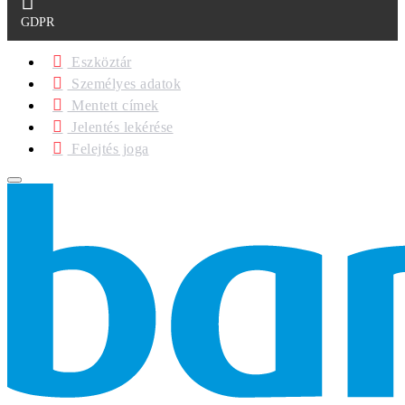
GDPR
Eszköztár
Személyes adatok
Mentett címek
Jelentés lekérése
Felejtés joga