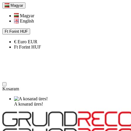
Magyar
Magyar
English
Ft
Forint
HUF
€
Euro
EUR
Ft
Forint
HUF
Kosaram
A kosarad üres!