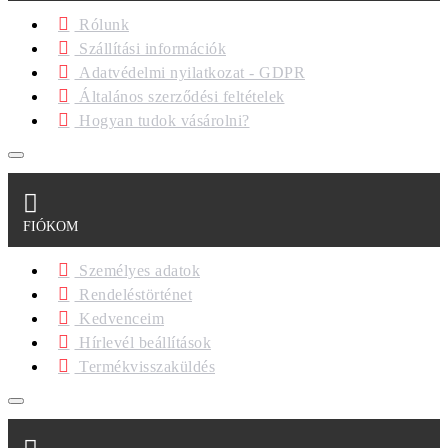
Rólunk
Szállítási információk
Adatvédelmi nyilatkozat - GDPR
Általános szerződési feltételek
Hogyan tudok vásárolni?
FIÓKOM
Személyes adatok
Rendeléstörténet
Kedvenceim
Hírlevél beállítások
Termékvisszaküldés