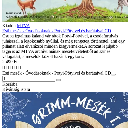
Kiadó::
MTVA
Esti mesék - Óvodásoknak - Potyi-Pötyivel és barátaival CD
Csupa izgalmas kaland vár rátok Potyi-Pötyivel, a csodafurulyás
juhásszal, a legokosabb nyúllal, és még rengeteg történettel, ami egy
pillanat alatt elvarázsol minden kisgyermeket.A sorozat legújabb
tagja is az MTVA archívumának mesefelvételeiből ad színes
válogatást, a mesélők között hazánk egykori..
2 490 Ft
Esti mesék - Óvodásoknak - Potyi-Pötyivel és barátaival CD
Kosárba
Kívánságlistára