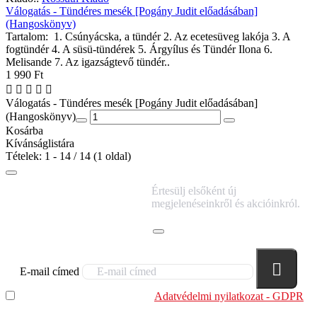
Válogatás - Tündéres mesék [Pogány Judit előadásában]
(Hangoskönyv)
Tartalom: 1. Csúnyácska, a tündér 2. Az ecetesüveg lakója 3. A
fogtündér 4. A süsü-tündérek 5. Árgyílus és Tündér Ilona 6.
Melisande 7. Az igazságtevő tündér..
1 990 Ft
Válogatás - Tündéres mesék [Pogány Judit előadásában]
(Hangoskönyv)
Kosárba
Kívánságlistára
Tételek: 1 - 14 / 14 (1 oldal)
IRATKOZZ FEL
Értesülj elsőként új
HÍRLEVELÜNKRE!
megjelenéseinkről és akcióinkról.
E-mail címed
Elolvastam és megértettem az
Adatvédelmi nyilatkozat - GDPR
szabályzatban leírtakat. Tudomásul veszem, hogy a