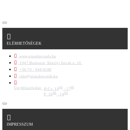
regisztrációkor megadott adataim egy részét anonimizált
formában a cég marketing célokra felhasználja.
ELÉRHETŐSÉGEK
www.grundrecords.hu
1047 Budapest, Károlyi István u. 10.
+36-70 / 948-0288
info@grundrecords.hu
Ügyfélszolgálat:
00
00
H-Cs: 10
- 17
00
00
P: 10
- 14
IMPRESSZUM