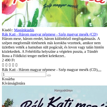
Kiadó::
Magánkiadás
Rák Kati - Három magyar népmese - Szép magyar mesék (CD)
Három mese, három eredet, három különböző megfogalmazás. A
szépen megformált történetek más korokba vezetnek, amikor nem
üzletben vették a hamuban sült pogácsát, és lovon vagy talán hintón
közlekedtek. A Fehérlófia helyszíne a végtelen puszta, a Tündér
Ilona a Földközi tenger mellett keletkezet..
2 490 Ft
Rák Kati - Három magyar népmese - Szép magyar mesék (CD)
Kosárba
Kívánságlistára