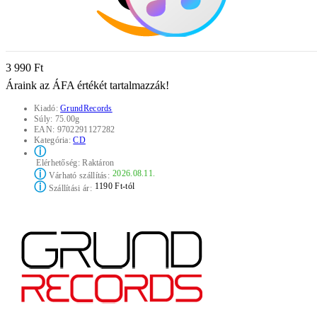
3 990 Ft
Áraink az ÁFA értékét tartalmazzák!
Kiadó:
GrundRecords
Súly:
75.00g
EAN:
9702291127282
Kategória:
CD
ⓘ
Elérhetőség:
Raktáron
ⓘ
2026.08.11.
Várható szállítás:
ⓘ
1190 Ft-tól
Szállítási ár: