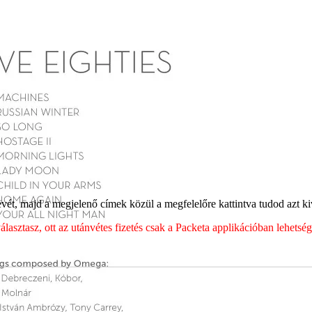
ét, majd a megjelenő címek közül a megfelelőre kattintva tudod azt kiv
sztasz, ott az utánvétes fizetés csak a Packeta applikációban lehets