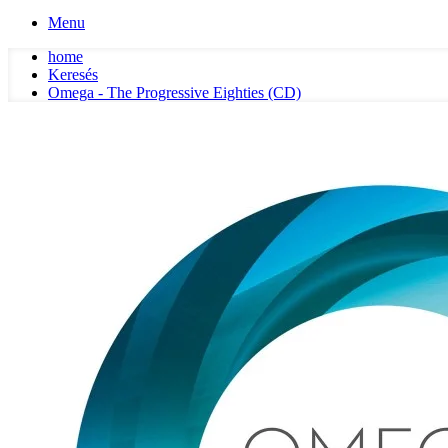
Menu
home
Keresés
Omega - The Progressive Eighties (CD)