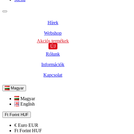
Hírek
Webshop
Akciós termékek
ÚJ
Rólunk
Információk
Kapcsolat
Magyar
Magyar
English
Ft
Forint
HUF
€
Euro
EUR
Ft
Forint
HUF