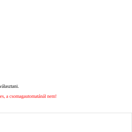
álasztani.
éges, a csomagautomatánál nem!