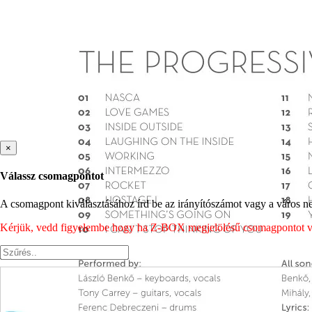
×
Válassz csomagpontot
A csomagpont kiválasztásához írd be az irányítószámot vagy a város nev
Kérjük, vedd figyelembe hogy ha Z-BOX megjelölésű csomagpontot vála