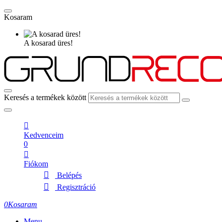
Kosaram
A kosarad üres!
Keresés a termékek között
Kedvenceim
0
Fiókom
Belépés
Regisztráció
0
Kosaram
Menu