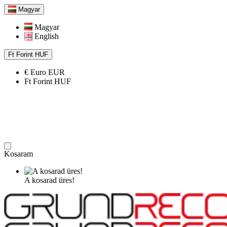
Magyar
Magyar
English
Ft
Forint
HUF
€
Euro
EUR
Ft
Forint
HUF
Kosaram
A kosarad üres!