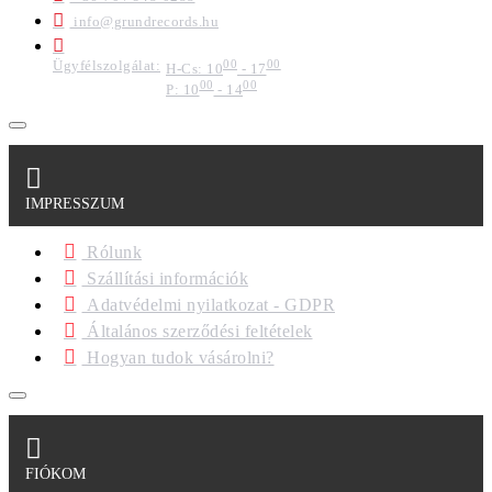
info@grundrecords.hu
Ügyfélszolgálat:
00
00
H-Cs: 10
- 17
00
00
P: 10
- 14
IMPRESSZUM
Rólunk
Szállítási információk
Adatvédelmi nyilatkozat - GDPR
Általános szerződési feltételek
Hogyan tudok vásárolni?
FIÓKOM