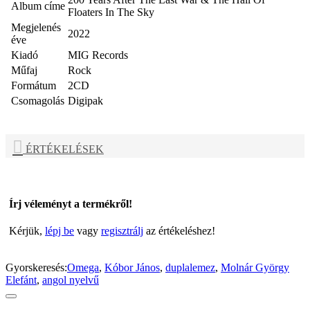
Album címe
Floaters In The Sky
Megjelenés
2022
éve
Kiadó
MIG Records
Műfaj
Rock
Formátum
2CD
Csomagolás
Digipak
ÉRTÉKELÉSEK
Írj véleményt a termékről!
Kérjük,
lépj be
vagy
regisztrálj
az értékeléshez!
Gyorskeresés:
Omega
,
Kóbor János
,
duplalemez
,
Molnár György
Elefánt
,
angol nyelvű