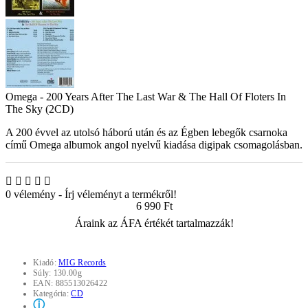
Omega - 200 Years After The Last War & The Hall Of Floters In
The Sky (2CD)
A 200 évvel az utolsó háború után és az Égben lebegők csarnoka
című Omega albumok angol nyelvű kiadása digipak csomagolásban.
0 vélemény
-
Írj véleményt a termékről!
6 990 Ft
Áraink az ÁFA értékét tartalmazzák!
Kiadó:
MIG Records
Súly:
130.00g
EAN:
885513026422
Kategória:
CD
ⓘ