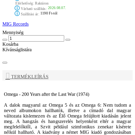
Elérhetőség:
Raktáron
ⓘ
2026.08.07.
Várható szállítás:
ⓘ
1190 Ft-tól
Szállítási ár:
MIG Records
Mennyiség
Kosárba
Kívánságlistára
TERMÉKLEÍRÁS
Omega - 200 Years after the Last War (1974)
A
dalok magyarul az Omega 5 és az Omega 6: Nem tudom a
neved albumokon hallhatók, illetve a címadó dal magyar
változata kislemezen és az Élő Omega felújított kiadásán jelent
meg. A hangzás és hangszerelés helyenként eltér a magyar
megfelelőktől, a Szvit például szimfonikus zenekar kísérete
nélkül hallható.
A kiadvány a német MIG kiadó gondozásában