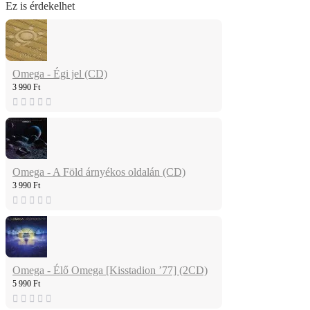
Ez is érdekelhet
Omega - Égi jel (CD)
3 990 Ft
Omega - A Föld árnyékos oldalán (CD)
3 990 Ft
Omega - Élő Omega [Kisstadion ’77] (2CD)
5 990 Ft