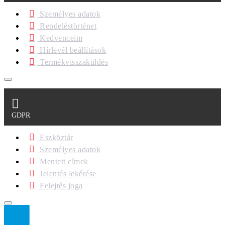
Személyes adatok
Rendeléstörténet
Kedvenceim
Hírlevél beállítások
Termékvisszaküldés
GDPR
Eszköztár
Személyes adatok
Mentett címek
Jelentés lekérése
Felejtés joga