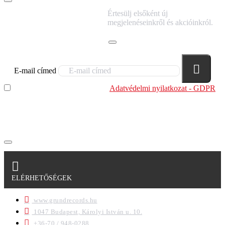
IRATKOZZ FEL
Értesülj elsőként új
HÍRLEVELÜNKRE!
megjelenéseinkről és akcióinkról.
E-mail címed
Elolvastam és megértettem az
Adatvédelmi nyilatkozat - GDPR
szabályzatban leírtakat. Tudomásul veszem, hogy a
regisztrációkor megadott adataim egy részét anonimizált
formában a cég marketing célokra felhasználja.
ELÉRHETŐSÉGEK
www.grundrecords.hu
1047 Budapest, Károlyi István u. 10.
+36-70 / 948-0288