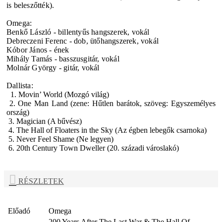
is beleszőtték).
Omega:
Benkő László - billentyűs hangszerek, vokál
Debreczeni Ferenc - dob, ütőhangszerek, vokál
Kóbor János - ének
Mihály Tamás - basszusgitár, vokál
Molnár György - gitár, vokál
Dallista:
1. Movin’ World (Mozgó világ)
2. One Man Land (zene: Hűtlen barátok, szöveg: Egyszemélyes
ország)
3. Magician (A bűvész)
4. The Hall of Floaters in the Sky (Az égben lebegők csarnoka)
5. Never Feel Shame (Ne legyen)
6. 20th Century Town Dweller (20. századi városlakó)
RÉSZLETEK
Előadó
Omega
200 Years After The Last War & The Hall Of