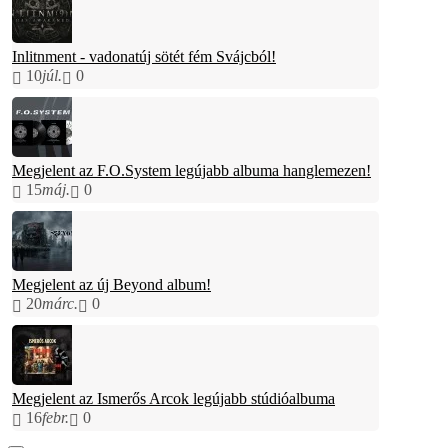
Inlitnment - vadonatúj sötét fém Svájcból!
10
júl.
0
Megjelent az F.O.System legújabb albuma hanglemezen!
15
máj.
0
Megjelent az új Beyond album!
20
márc.
0
Megjelent az Ismerős Arcok legújabb stúdióalbuma
16
febr.
0