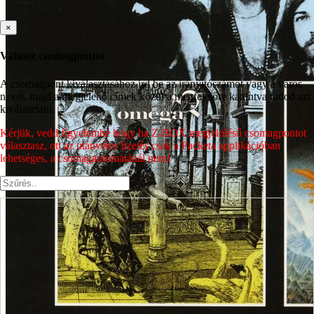
×
Válassz csomagpontot
A csomagpont kiválasztásához írd be az irányítószámot vagy a város
nevét, majd a megjelenő címek közül a megfelelőre kattintva tudod azt
kiválasztani.
Kérjük, vedd figyelembe hogy ha Z-BOX megjelölésű csomagpontot
választasz, ott az utánvétes fizetés csak a Packeta applikációban
lehetséges, a csomagautomatánál nem!