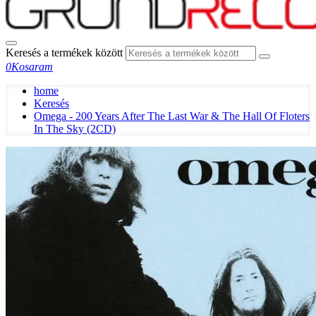
Keresés a termékek között
0
Kosaram
home
Keresés
Omega - 200 Years After The Last War & The Hall Of Floters
In The Sky (2CD)