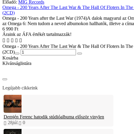
Előadó:
MIG Records
Omega - 200 Years After The Last War & The Hall Of Floters In The
(2CD)
Omega - 200 Years after the Last War (1974)A dalok magyarul az Om
az Omega 6: Nem tudom a neved albumokon hallhatók, illetve a címa
6 990 Ft
Áraink az ÁFA értékét tartalmazzák!
Omega - 200 Years After The Last War & The Hall Of Floters In The
(2CD)
Kosárba
Kívánságlistára
Legújabb cikkeink
Demjén Ferenc hatodik stúdióalbuma először vinylen
28
júl.
0