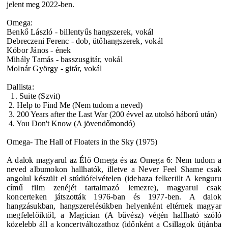
jelent meg 2022-ben.
Omega:
Benkő László - billentyűs hangszerek, vokál
Debreczeni Ferenc - dob, ütőhangszerek, vokál
Kóbor János - ének
Mihály Tamás - basszusgitár, vokál
Molnár György - gitár, vokál
Dallista:
1. Suite (Szvit)
2. Help to Find Me (Nem tudom a neved)
3. 200 Years after the Last War (200 évvel az utolsó háború után)
4. You Don't Know (A jövendőmondó)
Omega- The Hall of Floaters in the Sky (1975)
A dalok magyarul az Élő Omega és az Omega 6: Nem tudom a
neved albumokon hallhatók, illetve a Never Feel Shame csak
angolul készült el stúdiófelvételen (idehaza felkerült A kenguru
című film zenéjét tartalmazó lemezre), magyarul csak
koncerteken játszották 1976-ban és 1977-ben.
A dalok
hangzásukban, hangszerelésükben helyenként eltérnek magyar
megfelelőiktől, a Magician (A bűvész) végén hallható szóló
közelebb áll a koncertváltozathoz (időnként a Csillagok útjánba