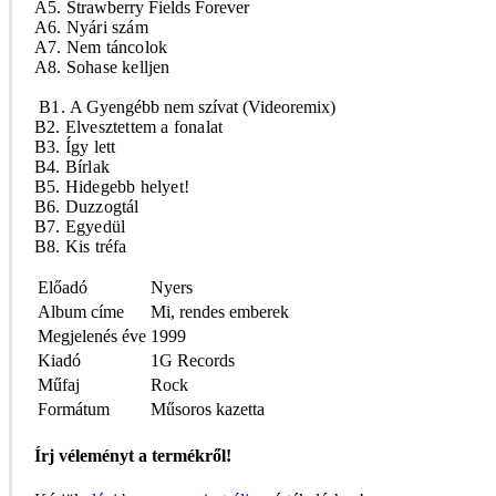
A5.
Strawberry Fields Forever
A6. Nyári szám
A7. Nem táncolok
A8. Sohase kelljen
B
1.
A Gyengébb nem szívat (Videoremix)
B2. Elvesztettem a fonalat
B3. Így lett
B4. Bírlak
B5. Hidegebb helyet!
B6. Duzzogtál
B7. Egyedül
B8. Kis tréfa
Előadó
Nyers
Album címe
Mi, rendes emberek
Megjelenés éve
1999
Kiadó
1G Records
Műfaj
Rock
Formátum
Műsoros kazetta
Írj véleményt a termékről!