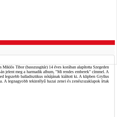
s Miklós Tibor (basszusgitár) 14 éves korában alapította Szegeden
30-án jelent meg a harmadik album, "Mi rendes emberek" címmel. A
 legszebb balladisztikus nótájának kiáltott ki. A klipben Gryllus
a. A legnagyobb tekintélyű hazai zenei és zenészszaklapok írtak