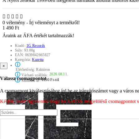
A Nyers zenekar 1999-ben megjelent harmadik albuma műsoros kazet
0 vélemény
-
Írj véleményt a termékről!
1 490 Ft
Áraink az ÁFA értékét tartalmazzák!
Kiadó:
1G Records
Súly:
93.00g
EAN:
0639842665827
Kategória:
Kazetta
ⓘ
×
Elérhetőség:
Raktáron
ⓘ
2026.08.11.
Várható szállítás:
Válassz csomagpontot
ⓘ
1190 Ft-tól
Szállítási ár:
A csomagpont kiválasztásához írd be az irányítószámot vagy a város nev
Kérjük, vedd figyelembe hogy ha Z-BOX megjelölésű csomagpontot vála