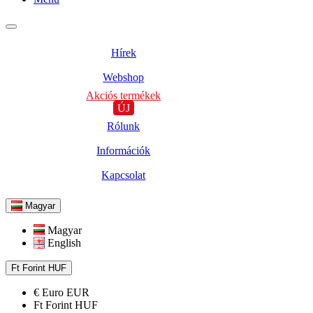
Hírek
Webshop
Akciós termékek
ÚJ
Rólunk
Információk
Kapcsolat
Magyar
Magyar
English
Ft
Forint
HUF
€
Euro
EUR
Ft
Forint
HUF