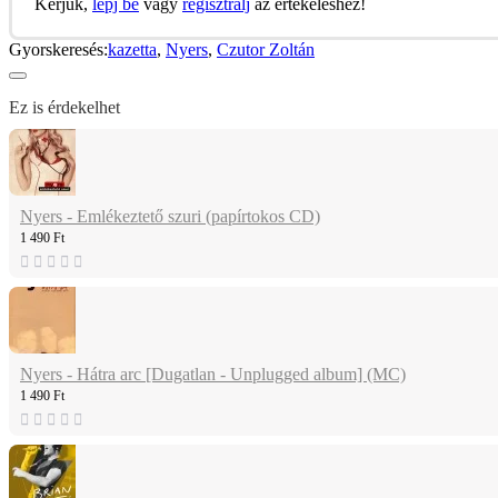
Kérjük,
lépj be
vagy
regisztrálj
az értékeléshez!
Gyorskeresés:
kazetta
,
Nyers
,
Czutor Zoltán
Ez is érdekelhet
Nyers - Emlékeztető szuri (papírtokos CD)
1 490 Ft
Nyers - Hátra arc [Dugatlan - Unplugged album] (MC)
1 490 Ft