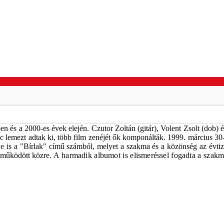
 és a 2000-es évek elején. Czutor Zoltán (gitár), Volent Zsolt (dob) é
nc lemezt adtak ki, több film zenéjét ők komponálták. 1999. március 
 is a "Bírlak" című számból, melyet a szakma és a közönség az évtized
e működött közre.
A harmadik albumot is elismeréssel fogadta a szakm