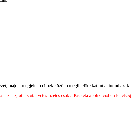
tán.
ét, majd a megjelenő címek közül a megfelelőre kattintva tudod azt kiv
sztasz, ott az utánvétes fizetés csak a Packeta applikációban lehets