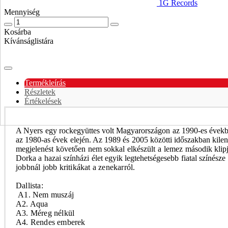
1G Records
Mennyiség
Kosárba
Kívánságlistára
Termékleírás
Részletek
Értékelések
A
Nyers
egy rockegyüttes volt Magyarországon az 1990-es években
az 1980-as évek elején. Az 1989 és 2005 közötti időszakban kile
megjelenést követően nem sokkal elkészült a lemez második klipje
Dorka a hazai színházi élet egyik legtehetségesebb fiatal színész
jobbnál jobb kritikákat a zenekarról.
Dallista:
A
1. Nem muszáj
A2. Aqua
A3. Méreg nélkül
A4. Rendes emberek