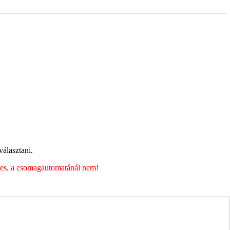
álasztani.
éges, a csomagautomatánál nem!