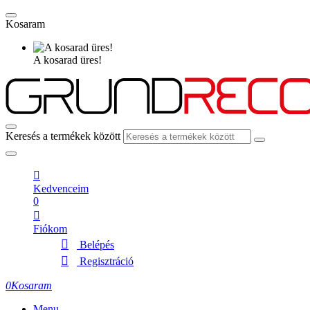
Kosaram
A kosarad üres!
Keresés a termékek között
Kedvenceim
0
Fiókom
Belépés
Regisztráció
0
Kosaram
Menu