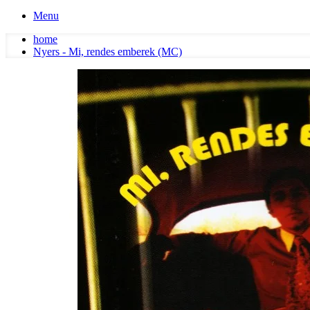
Menu
home
Nyers - Mi, rendes emberek (MC)