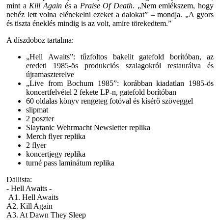
mint a
Kill Again
és a
Praise Of Death
. „Nem emlékszem, hogy
nehéz lett volna elénekelni ezeket a dalokat” – mondja. „A gyors
és tiszta éneklés mindig is az volt, amire törekedtem.”
A díszdoboz tartalma:
„Hell Awaits”: tűzfoltos bakelit gatefold borítóban, az
eredeti 1985-ös produkciós szalagokról restaurálva és
újramaszterelve
„Live from Bochum 1985”: korábban kiadatlan 1985-ös
koncertfelvétel 2 fekete LP-n, gatefold borítóban
60 oldalas könyv rengeteg fotóval és kísérő szöveggel
slipmat
2 poszter
Slaytanic Wehrmacht Newsletter replika
Merch flyer replika
2 flyer
koncertjegy replika
turné pass laminátum replika
Dallista:
- Hell Awaits -
A1. Hell Awaits
A2. Kill Again
A3. At Dawn They Sleep