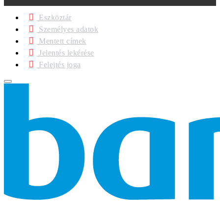
Eszköztár
Személyes adatok
Mentett címek
Jelentés lekérése
Felejtés joga