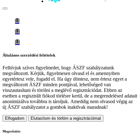
Általános szerződési feltételek
Felhívjuk szíves figyelmedet, hogy
ÁSZF szabályzatunk
megváltozott
. Kérjük, figyelmesen olvasd el és amennyiben
egyetértesz vele, fogadd el. Ha úgy döntesz, nem értesz egyet a
megváltozott ÁSZF minden pontjával, lehetőséged van
visszautasítani és törölni a meglévő regisztrációdat. Ebben az
esetben a regisztrált fiókod törlésre kerül, de a megrendelésed adatait
anonimizálva továbbra is tároljuk.
Ameddig nem olvasod végig az
új ÁSZF szabályzatot a gombok inaktívak maradnak!
Elfogadom
Elutasítom és törlöm a regisztrációmat
Megerősítés