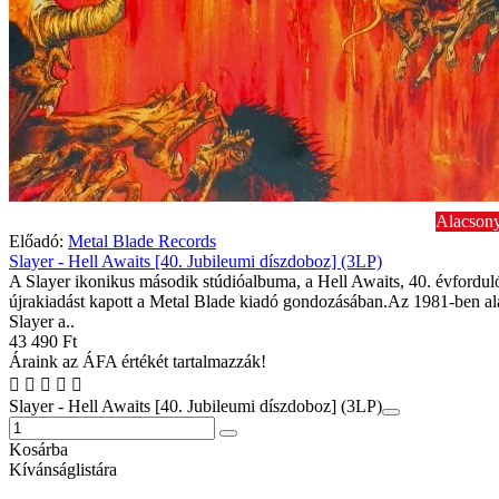
Alacsony
Előadó:
Metal Blade Records
Slayer - Hell Awaits [40. Jubileumi díszdoboz] (3LP)
A Slayer ikonikus második stúdióalbuma, a Hell Awaits, 40. évfordul
újrakiadást kapott a Metal Blade kiadó gondozásában.Az 1981-ben al
Slayer a..
43 490 Ft
Áraink az ÁFA értékét tartalmazzák!
Slayer - Hell Awaits [40. Jubileumi díszdoboz] (3LP)
Kosárba
Kívánságlistára