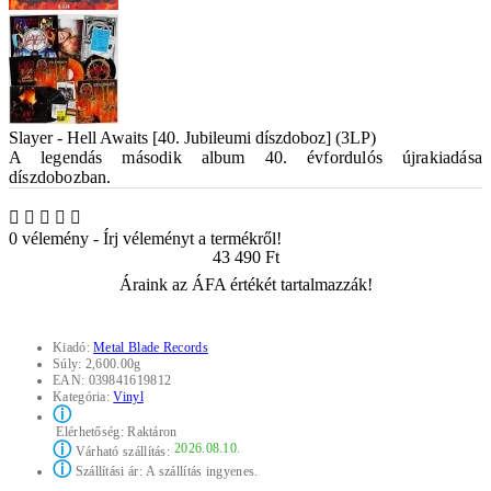
Slayer - Hell Awaits [40. Jubileumi díszdoboz] (3LP)
A legendás második album 40. évfordulós újrakiadása
díszdobozban.
0 vélemény
-
Írj véleményt a termékről!
43 490 Ft
Áraink az ÁFA értékét tartalmazzák!
Kiadó:
Metal Blade Records
Súly:
2,600.00g
EAN:
039841619812
Kategória:
Vinyl
ⓘ
Elérhetőség:
Raktáron
ⓘ
2026.08.10.
Várható szállítás:
ⓘ
Szállítási ár:
A szállítás ingyenes.