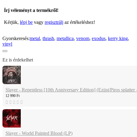
Írj véleményt a termékről!
Kérjük,
lépj be
vagy
regisztrálj
az értékeléshez!
Gyorskeresés:
metal
,
thrash
,
metallica
,
venom
,
exodus
,
kerry king
,
vinyl
Ez is érdekelhet
Slayer - Repentless [10th Anniversary Edition] (Ezüst/Piros splatter 
12 990 Ft
Slayer - World Painted Blood (LP)