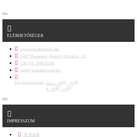
ELÉRHETŐSÉGEK
www.grundrecords.hu
1047 Budapest, Károlyi István u. 10.
+36-70 / 948-0288
info@grundrecords.hu
Ügyfélszolgálat:
00
00
H-Cs: 10
- 17
00
00
P: 10
- 14
IMPRESSZUM
Rólunk