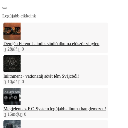
Legújabb cikkeink
Demjén Ferenc hatodik stúdióalbuma először vinylen
28
júl.
0
Inlitnment - vadonatúj sötét fém Svájcból!
10
júl.
0
Megjelent az F.O.System legújabb albuma hanglemezen!
15
máj.
0