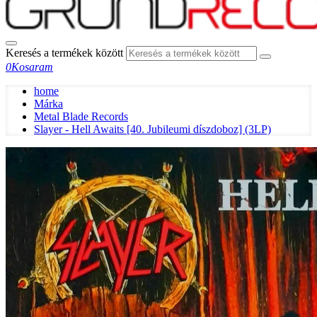
Keresés a termékek között
0
Kosaram
home
Márka
Metal Blade Records
Slayer - Hell Awaits [40. Jubileumi díszdoboz] (3LP)