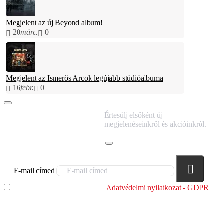
Megjelent az új Beyond album!
20
márc.
0
Megjelent az Ismerős Arcok legújabb stúdióalbuma
16
febr.
0
IRATKOZZ FEL
Értesülj elsőként új
HÍRLEVELÜNKRE!
megjelenéseinkről és akcióinkról.
E-mail címed
Elolvastam és megértettem az
Adatvédelmi nyilatkozat - GDPR
szabályzatban leírtakat. Tudomásul veszem, hogy a
regisztrációkor megadott adataim egy részét anonimizált
formában a cég marketing célokra felhasználja.