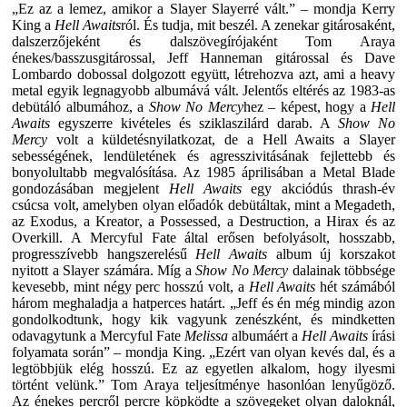
„Ez az a lemez, amikor a Slayer Slayerré vált.” – mondja Kerry
King a
Hell Awaits
ról. És tudja, mit beszél. A zenekar gitárosaként,
dalszerzőjeként és dalszövegírójaként Tom Araya
énekes/basszusgitárossal, Jeff Hanneman gitárossal és Dave
Lombardo dobossal dolgozott együtt, létrehozva azt, ami a heavy
metal egyik legnagyobb albumává vált. Jelentős eltérés az 1983-as
debütáló albumához, a
Show No Mercy
hez – képest, hogy a
Hell
Awaits
egyszerre kivételes és sziklaszilárd darab. A
Show No
Mercy
volt a küldetésnyilatkozat, de a Hell Awaits a Slayer
sebességének, lendületének és agresszivitásának fejlettebb és
bonyolultabb megvalósítása. Az 1985 áprilisában a Metal Blade
gondozásában megjelent
Hell Awaits
egy akciódús thrash-év
csúcsa volt, amelyben olyan előadók debütáltak, mint a
Megadeth
,
az
Exodus
, a
Kreator
, a
Possessed
, a
Destruction
, a
Hirax
és az
Overkill
. A
Mercyful Fate
által erősen befolyásolt, hosszabb,
progresszívebb hangszerelésű
Hell Awaits
album új korszakot
nyitott a Slayer számára. Míg a
Show No Mercy
dalainak többsége
kevesebb, mint négy perc hosszú volt, a
Hell Awaits
hét számából
három meghaladja a hatperces határt. „Jeff és én még mindig azon
gondolkodtunk, hogy kik vagyunk zenészként, és mindketten
odavagytunk a
Mercyful Fate
Melissa
albumáért a
Hell Awaits
írási
folyamata során” – mondja King. „Ezért van olyan kevés dal, és a
legtöbbjük elég hosszú. Ez az egyetlen alkalom, hogy ilyesmi
történt velünk.” Tom Araya teljesítménye hasonlóan lenyűgöző.
Az énekes percről percre köpködte a szövegeket olyan daloknál,