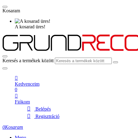
Kosaram
A kosarad üres!
Keresés a termékek között
Kedvenceim
0
Fiókom
Belépés
Regisztráció
0
Kosaram
Menu