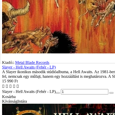
Kiadó::
Metal Blade Records
Slayer - Hell Awaits (Fehér - LP)
A Slayer ikonikus második stúdióalbuma, a Hell Awaits. Az 1981-ben al
fel, nemcsak egy műfajt, hanem egy hozzáállást is meghatározva. A Sla
15 990 Ft
Slayer - Hell Awaits (Fehér - LP)
Kosárba
Kívánságlistára