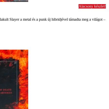
Alacsony készlet!
kult Slayer a metal és a punk új hibridjével támadta meg a világot –