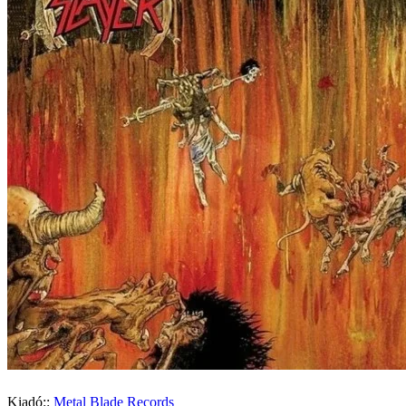
Kiadó::
Metal Blade Records