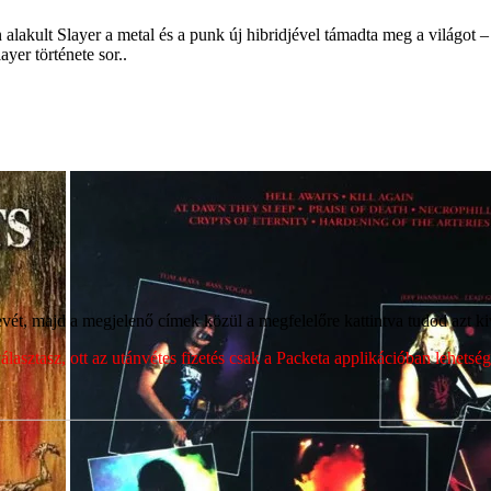
akult Slayer a metal és a punk új hibridjével támadta meg a világot – n
yer története sor..
ét, majd a megjelenő címek közül a megfelelőre kattintva tudod azt kiv
sztasz, ott az utánvétes fizetés csak a Packeta applikációban lehets