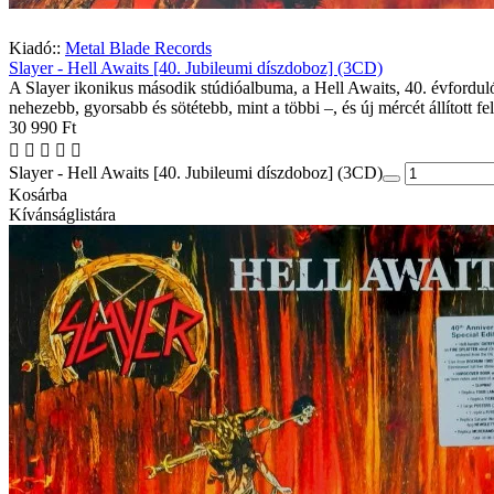
Kiadó::
Metal Blade Records
Slayer - Hell Awaits [40. Jubileumi díszdoboz] (3CD)
A Slayer ikonikus második stúdióalbuma, a Hell Awaits, 40. évforduló
nehezebb, gyorsabb és sötétebb, mint a többi –, és új mércét állított fe
30 990 Ft
Slayer - Hell Awaits [40. Jubileumi díszdoboz] (3CD)
Kosárba
Kívánságlistára