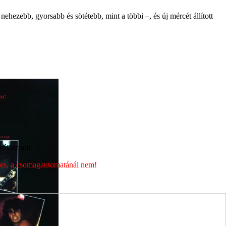
ehezebb, gyorsabb és sötétebb, mint a többi –, és új mércét állított
álasztani.
éges, a csomagautomatánál nem!