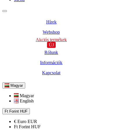
Hírek
Webshop
Akciós termékek
ÚJ
Rólunk
Információk
Kapcsolat
Magyar
Magyar
English
Ft
Forint
HUF
€
Euro
EUR
Ft
Forint
HUF