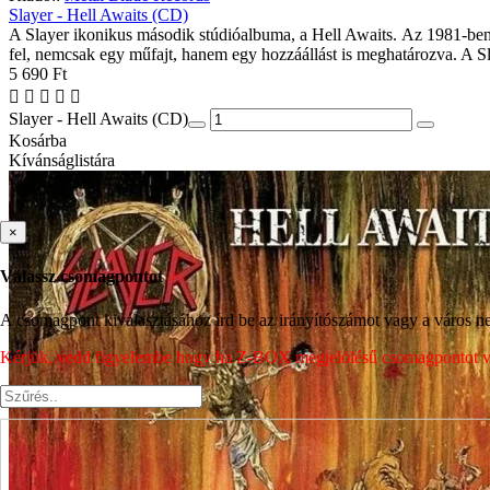
Slayer - Hell Awaits (CD)
A Slayer ikonikus második stúdióalbuma, a Hell Awaits. Az 1981-ben al
fel, nemcsak egy műfajt, hanem egy hozzáállást is meghatározva. A Sla
5 690 Ft
Slayer - Hell Awaits (CD)
Kosárba
Kívánságlistára
×
Válassz csomagpontot
A csomagpont kiválasztásához írd be az irányítószámot vagy a város nev
Kérjük, vedd figyelembe hogy ha Z-BOX megjelölésű csomagpontot vála