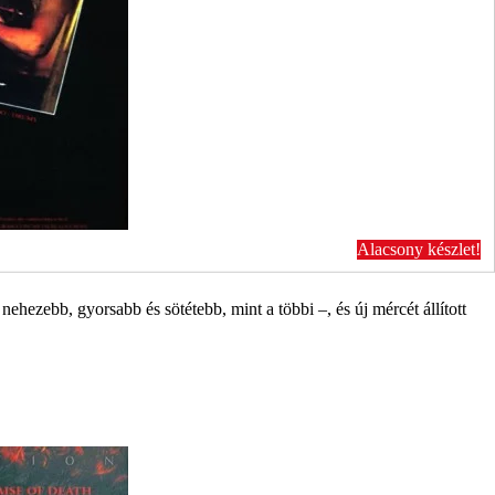
Alacsony készlet!
ehezebb, gyorsabb és sötétebb, mint a többi –, és új mércét állított