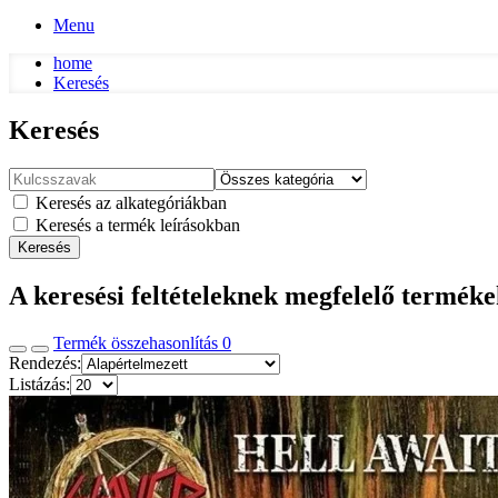
Menu
home
Keresés
Keresés
Keresés az alkategóriákban
Keresés a termék leírásokban
Keresés
A keresési feltételeknek megfelelő termék
Termék összehasonlítás
0
Rendezés:
Listázás: