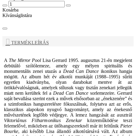
Kosárba
Kívánságlistára
TERMÉKLEÍRÁS
A
The Mirror Pool
Lisa Gerrard
1995. augusztus 21-én megjelent
debütáló szólólemeze, amely egy mélyen spirituális és
monumentális zenei utazás a
Dead Can Dance
ikonikus hangja
mögött. Az album hét év alkotói munkáját (1988–1995) sűríti
egyetlen kiadványba, olyan darabokat mentve át az
örökkévalóságnak, amelyek stílusuk vagy tisztán zenekari jellegük
miatt nem kerültek fel a
Dead Can Dance
sorlemezeire.
Gerrard
saját bevallása szerint ezek a művek elsősorban az „énekzenére” és
a szimfonikus hangszerelésre fókuszálnak, folytatva azt az erős,
klasszikus alapokon nyugvó hagyományt, amely az énekesnő
művészetének legfőbb védjegye.
A lemez hangzását az ausztrál
Viktoriánus Filharmonikus Zenekar
közreműködése teszi
felemelővé, miközben az ütőhangszereknél már itt feltűnik
Pieter
Bourke
, aki később
Lisa
állandó alkotótársává vált. Az album