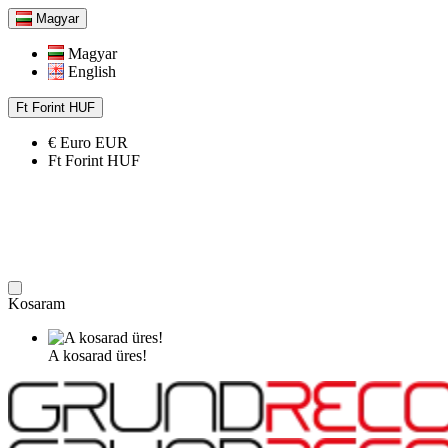
Magyar
Magyar
English
Ft
Forint
HUF
€
Euro
EUR
Ft
Forint
HUF
Kosaram
A kosarad üres!