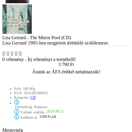
Lisa Gerrard - The Mirror Pool (CD)
Lisa Gerrard
1995-ben megjelent debütáló szólólemeze.
0 vélemény
-
Írj véleményt a termékről!
3 790 Ft
Áraink az ÁFA értékét tartalmazzák!
Súly:
100.00g
EAN:
5014436500923
Kategória:
CD
ⓘ
Elérhetőség:
Raktáron
ⓘ
2026.08.11.
Várható szállítás:
ⓘ
1190 Ft-tól
Szállítási ár:
Mennyiség