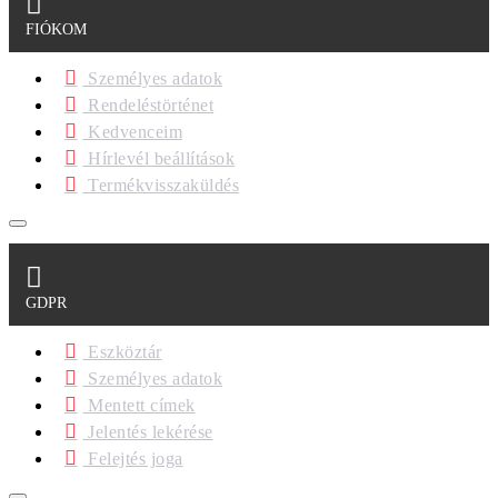
FIÓKOM
Személyes adatok
Rendeléstörténet
Kedvenceim
Hírlevél beállítások
Termékvisszaküldés
GDPR
Eszköztár
Személyes adatok
Mentett címek
Jelentés lekérése
Felejtés joga