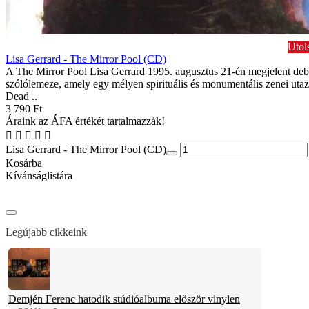
Utol
Lisa Gerrard - The Mirror Pool (CD)
A The Mirror Pool Lisa Gerrard 1995. augusztus 21-én megjelent deb
szólólemeze, amely egy mélyen spirituális és monumentális zenei utaz
Dead ..
3 790 Ft
Áraink az ÁFA értékét tartalmazzák!
Lisa Gerrard - The Mirror Pool (CD)
Kosárba
Kívánságlistára
Legújabb cikkeink
Demjén Ferenc hatodik stúdióalbuma először vinylen