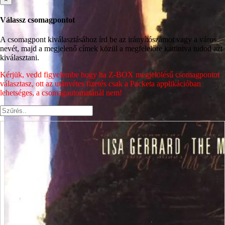
Válassz csomagpontot
A csomagpont kiválasztásához írd be az irányítószámot vagy a város
nevét, majd a megjelenő címek közül a megfelelőre kattintva tudod azt
kiválasztani.
Kérjük, vedd figyelembe hogy ha Z-BOX megjelölésű csomagpontot
választasz, ott az utánvétes fizetés csak a Packeta applikációban
lehetséges, a csomagautomatánál nem!