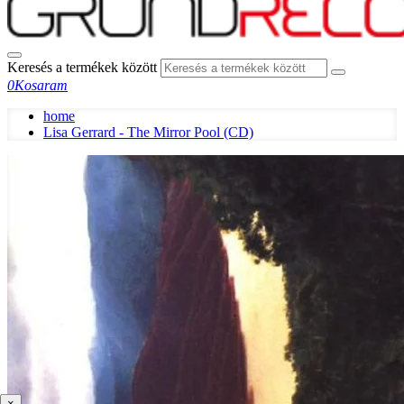
Keresés a termékek között
0
Kosaram
home
Lisa Gerrard - The Mirror Pool (CD)
×