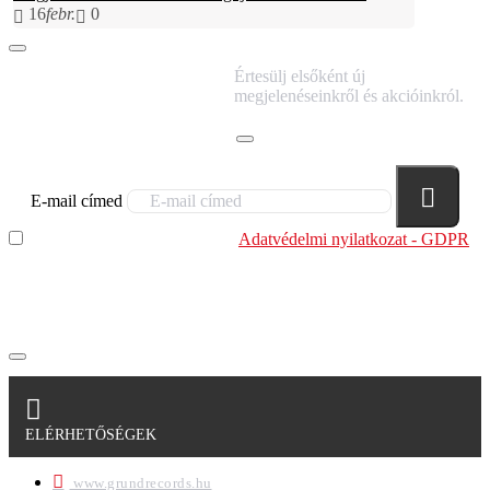
16
febr.
0
IRATKOZZ FEL
Értesülj elsőként új
HÍRLEVELÜNKRE!
megjelenéseinkről és akcióinkról.
E-mail címed
Elolvastam és megértettem az
Adatvédelmi nyilatkozat - GDPR
szabályzatban leírtakat. Tudomásul veszem, hogy a
regisztrációkor megadott adataim egy részét anonimizált
formában a cég marketing célokra felhasználja.
ELÉRHETŐSÉGEK
www.grundrecords.hu