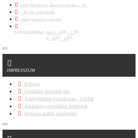
1047 Budapest, Károlyi István u. 10.
+36-70 / 948-0288
info@grundrecords.hu
Ügyfélszolgálat:
00
00
H-Cs: 10
- 17
00
00
P: 10
- 14
IMPRESSZUM
Rólunk
Szállítási információk
Adatvédelmi nyilatkozat - GDPR
Általános szerződési feltételek
Hogyan tudok vásárolni?