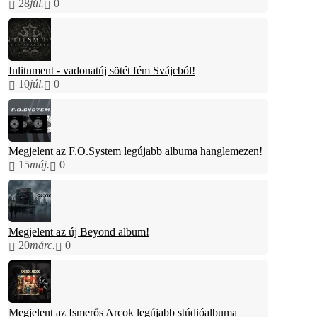
28
júl.
0
Inlitnment - vadonatúj sötét fém Svájcból!
10
júl.
0
Megjelent az F.O.System legújabb albuma hanglemezen!
15
máj.
0
Megjelent az új Beyond album!
20
márc.
0
Megjelent az Ismerős Arcok legújabb stúdióalbuma