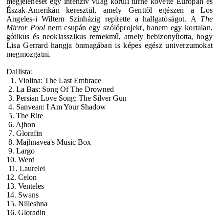
megjelenését egy intenzív világ körüli turné követte Európán és
Észak-Amerikán keresztül, amely Genttől egészen a Los
Angeles-i Wiltern Színházig repítette a hallgatóságot. A
The
Mirror Pool
nem csupán egy szólóprojekt, hanem egy kortalan,
gótikus és neoklasszikus remekmű, amely bebizonyította, hogy
Lisa Gerrard
hangja önmagában is képes egész univerzumokat
megmozgatni.
Dallista:
1. Violina: The Last Embrace
2. La Bas: Song Of The Drowned
3. Persian Love Song: The Silver Gun
4. Sanvean: I Am Your Shadow
5. The Rite
6. Ajhon
7. Glorafin
8. Majhnavea's Music Box
9. Largo
10. Werd
11. Laurelei
12. Celon
13. Venteles
14. Swans
15. Nilleshna
16. Gloradin