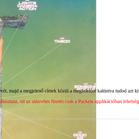
ét, majd a megjelenő címek közül a megfelelőre kattintva tudod azt kiv
sztasz, ott az utánvétes fizetés csak a Packeta applikációban lehets