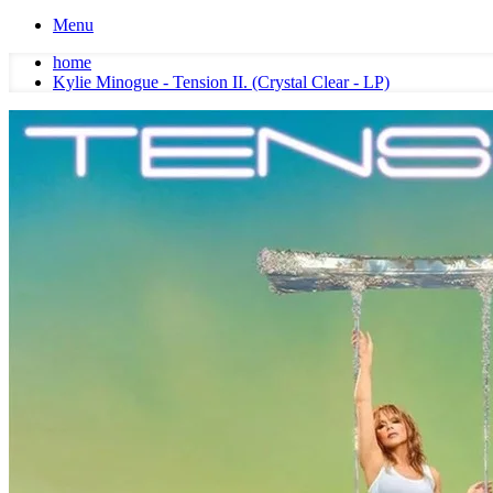
Menu
home
Kylie Minogue - Tension II. (Crystal Clear - LP)