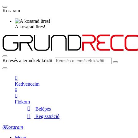
Kosaram
A kosarad üres!
Keresés a termékek között
Kedvenceim
0
Fiókom
Belépés
Regisztráció
0
Kosaram
Menu