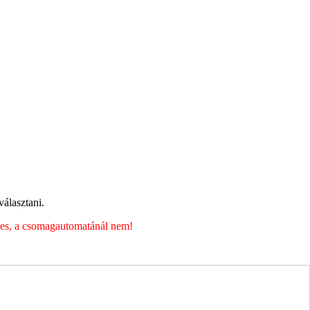
álasztani.
éges, a csomagautomatánál nem!