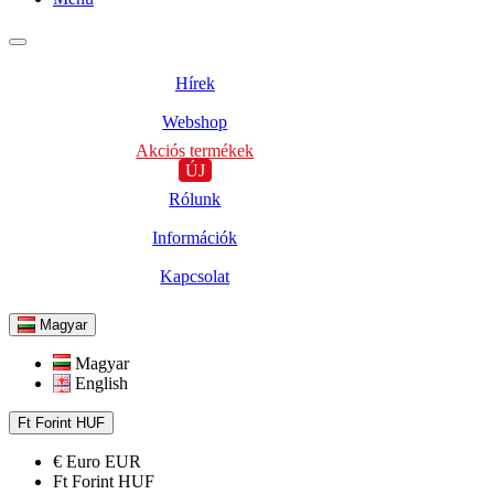
Hírek
Webshop
Akciós termékek
ÚJ
Rólunk
Információk
Kapcsolat
Magyar
Magyar
English
Ft
Forint
HUF
€
Euro
EUR
Ft
Forint
HUF