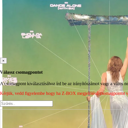
×
Válassz csomagpontot
A csomagpont kiválasztásához írd be az irányítószámot vagy a város nev
Kérjük, vedd figyelembe hogy ha Z-BOX megjelölésű csomagpontot vála