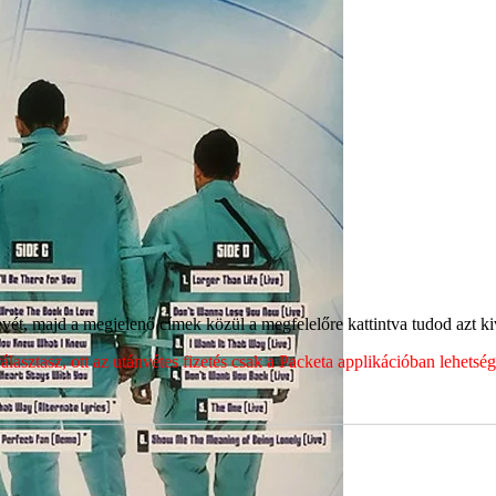
ét, majd a megjelenő címek közül a megfelelőre kattintva tudod azt kiv
sztasz, ott az utánvétes fizetés csak a Packeta applikációban lehets