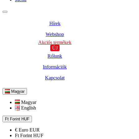
Hírek
Webshop
Akciós termékek
ÚJ
Rólunk
Információk
Kapcsolat
Magyar
Magyar
English
Ft
Forint
HUF
€
Euro
EUR
Ft
Forint
HUF