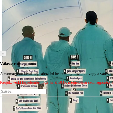
×
Válassz csomagpontot
A csomagpont kiválasztásához írd be az irányítószámot vagy a város nev
Kérjük, vedd figyelembe hogy ha Z-BOX megjelölésű csomagpontot vála