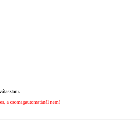
álasztani.
éges, a csomagautomatánál nem!