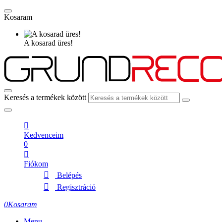
Kosaram
A kosarad üres!
Keresés a termékek között
Kedvenceim
0
Fiókom
Belépés
Regisztráció
0
Kosaram
Menu