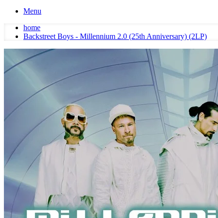
Menu
home
Backstreet Boys - Millennium 2.0 (25th Anniversary) (2LP)