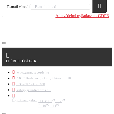
E-mail címed
Elolvastam és megértettem az
Adatvédelmi nyilatkozat - GDPR
szabályzatban leírtakat. Tudomásul veszem, hogy a
regisztrációkor megadott adataim egy részét anonimizált
formában a cég marketing célokra felhasználja.
ELÉRHETŐSÉGEK
www.grundrecords.hu
1047 Budapest, Károlyi István u. 10.
+36-70 / 948-0288
info@grundrecords.hu
Ügyfélszolgálat:
00
00
H-Cs: 10
- 17
00
00
P: 10
- 14