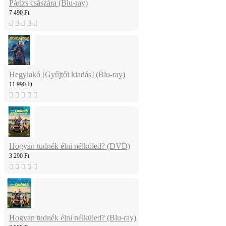
Párizs császára (Blu-ray)
7 490 Ft
Hegylakó [Gyűjtői kiadás] (Blu-ray)
11 990 Ft
Hogyan tudnék élni nélküled? (DVD)
3 290 Ft
Hogyan tudnék élni nélküled? (Blu-ray)