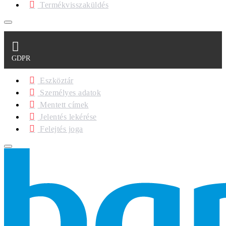
Termékvisszaküldés
GDPR
Eszköztár
Személyes adatok
Mentett címek
Jelentés lekérése
Felejtés joga