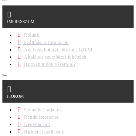
IMPRESSZUM
Rólunk
Szállítási információk
Adatvédelmi nyilatkozat - GDPR
Általános szerződési feltételek
Hogyan tudok vásárolni?
FIÓKOM
Személyes adatok
Rendeléstörténet
Kedvenceim
Hírlevél beállítások