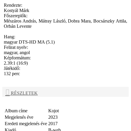
Rendezte:
Kostyál Márk
Főszereplők:
Mészáros András, Mátray László, Dobra Mara, Bocsárszky Attila,
Orbán Levente
Hang:
magyar DTS-HD MA (5.1)
Felirat nyelv:
magyar, angol
Képformátum:
2.39:1 (16:9)
Játékidő:
132 perc
RÉSZLETEK
Album címe
Kojot
Megjelenés éve
2023
Eredeti megjelenés éve
2017
Kiadó
B-web