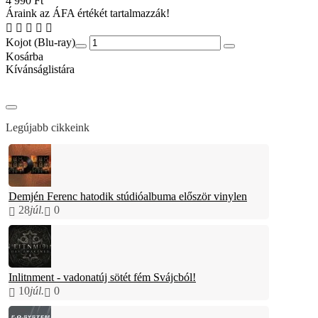
4 990 Ft
Áraink az ÁFA értékét tartalmazzák!
Kojot (Blu-ray)
Kosárba
Kívánságlistára
Legújabb cikkeink
Demjén Ferenc hatodik stúdióalbuma először vinylen
28
júl.
0
Inlitnment - vadonatúj sötét fém Svájcból!
10
júl.
0