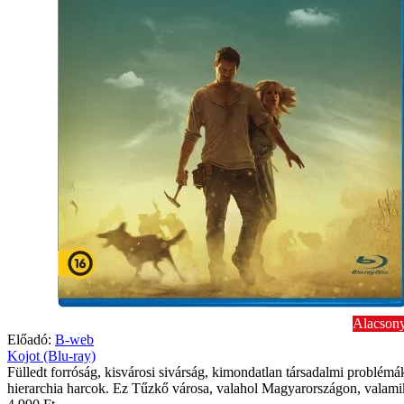
Alacsony
Előadó:
B-web
Kojot (Blu-ray)
Fülledt forróság, kisvárosi sivárság, kimondatlan társadalmi problémá
hierarchia harcok. Ez Tűzkő városa, valahol Magyarországon, valami