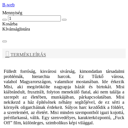
B-web
Mennyiség
Kosárba
Kívánságlistára
TERMÉKLEÍRÁS
Fülledt forróság, kisvárosi sivárság, kimondatlan társadalmi
problémák, hierarchia harcok. Ez Tűzkő városa,
valahol
Magyarországon, valamikor mostanában. Ide érkezik
Misi, aki megörökölte nagyapja házát és birtokát. Misi
kiábrándult,
frusztrált, folyton menekülő fiatal, aki nem találja a
szerepét az életében, munkájában, párkapcsolatában. Misi
nekikezd
a ház építésének néhány segítőjével, de ez sérti a
környék oligarcháinak érdekeit. Súlyos harc kezdődik a földért,
a
szerelemért, az életért. Misi minden szempontból igazi kojottá,
prérifarkassá, válik. Egy szenvedélyes, karakterközpontú,
„Fuck
Off” film, különleges, szimbolikus képi világgal.