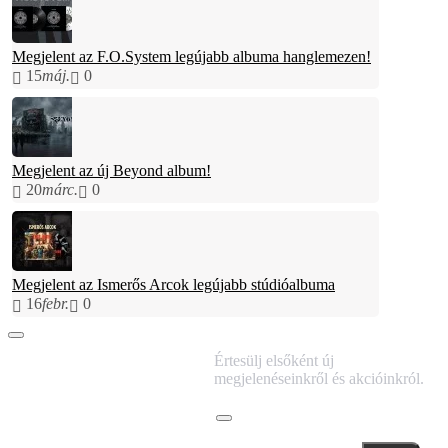
Megjelent az F.O.System legújabb albuma hanglemezen!
15
máj.
0
Megjelent az új Beyond album!
20
márc.
0
Megjelent az Ismerős Arcok legújabb stúdióalbuma
16
febr.
0
IRATKOZZ FEL
Értesülj elsőként új
HÍRLEVELÜNKRE!
megjelenéseinkről és akcióinkról.