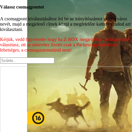
Válassz csomagpontot
A csomagpont kiválasztásához írd be az irányítószámot vagy a város
nevét, majd a megjelenő címek közül a megfelelőre kattintva tudod azt
kiválasztani.
Kérjük, vedd figyelembe hogy ha Z-BOX megjelölésű csomagpontot
választasz, ott az utánvétes fizetés csak a Packeta applikációban
lehetséges, a csomagautomatánál nem!