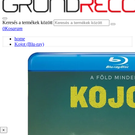
Keresés a termékek között
0
Kosaram
home
Kojot (Blu-ray)
×