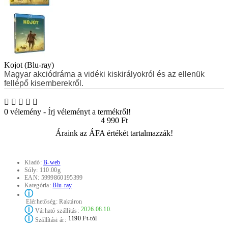
Kojot (Blu-ray)
Magyar akciódráma
a vidéki kiskirályokról és az ellenük
fellépő kisemberekről.
0 vélemény
-
Írj véleményt a termékről!
4 990 Ft
Áraink az ÁFA értékét tartalmazzák!
Kiadó:
B-web
Súly:
110.00g
EAN:
5999860195399
Kategória:
Blu-ray
ⓘ
Elérhetőség:
Raktáron
ⓘ
2026.08.10.
Várható szállítás:
ⓘ
1190 Ft-tól
Szállítási ár: