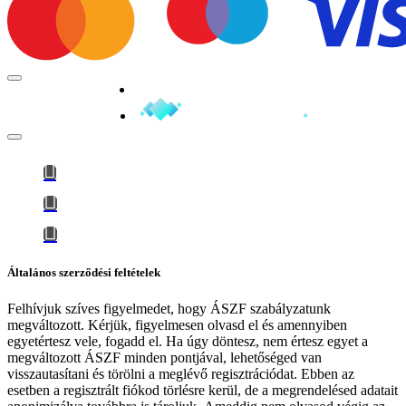
Minden jog fenntartva © 2026
Általános szerződési feltételek
Felhívjuk szíves figyelmedet, hogy
ÁSZF szabályzatunk
megváltozott
. Kérjük, figyelmesen olvasd el és amennyiben
egyetértesz vele, fogadd el. Ha úgy döntesz, nem értesz egyet a
megváltozott ÁSZF minden pontjával, lehetőséged van
visszautasítani és törölni a meglévő regisztrációdat. Ebben az
esetben a regisztrált fiókod törlésre kerül, de a megrendelésed adatait