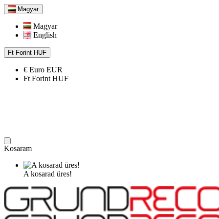
Magyar
Magyar
English
Ft
Forint
HUF
€
Euro
EUR
Ft
Forint
HUF
Kosaram
A kosarad üres!