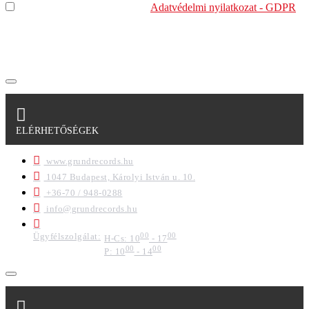
Elolvastam és megértettem az
Adatvédelmi nyilatkozat - GDPR
szabályzatban leírtakat. Tudomásul veszem, hogy a
regisztrációkor megadott adataim egy részét anonimizált
formában a cég marketing célokra felhasználja.
ELÉRHETŐSÉGEK
www.grundrecords.hu
1047 Budapest, Károlyi István u. 10.
+36-70 / 948-0288
info@grundrecords.hu
Ügyfélszolgálat:
00
00
H-Cs: 10
- 17
00
00
P: 10
- 14