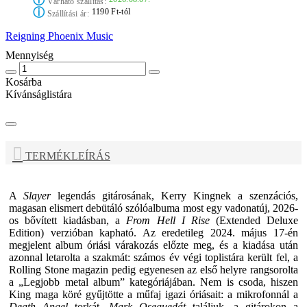
ⓘ
Várható szállítás:
ⓘ
1190 Ft-tól
Szállítási ár:
Reigning Phoenix Music
Mennyiség
Kosárba
Kívánságlistára
TERMÉKLEÍRÁS
A
Slayer
legendás gitárosának,
Kerry King
nek a szenzációs,
magasan elismert debütáló szólóalbuma most egy vadonatúj, 2026-
os bővített kiadásban, a
From Hell I Rise
(Extended Deluxe
Edition) verzióban kapható. Az eredetileg 2024. május 17-én
megjelent album óriási várakozás előzte meg, és a kiadása után
azonnal letarolta a szakmát: számos év végi toplistára került fel, a
Rolling Stone magazin pedig egyenesen az első helyre rangsorolta
a „Legjobb metal album” kategóriájában. Nem is csoda, hiszen
King
maga köré gyűjtötte a műfaj igazi óriásait: a mikrofonnál a
Death Angel
torkát,
Mark Oseguedát
találjuk, a gitárokon a