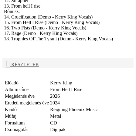
12. Shrapnel
13. From hell I rise
Bónusz:
14. Crucifixation (Demo - Kerry King Vocals)
15. From Hell I Rise (Demo - Kerry King Vocals)
16. Two Fists (Demo - Kerry King Vocals)
17. Rage (Demo - Kerry King Vocals)
18. Trophies Of The Tyrant (Demo - Kerry King Vocals)
RÉSZLETEK
Előadó
Kerry King
Album címe
From Hell I Rise
Megjelenés éve
2026
Eredeti megjelenés éve
2024
Kiadó
Reigning Phoenix Music
Műfaj
Metal
Formátum
CD
Csomagolás
Digipak