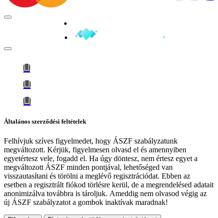
Minden jog fenntartva © 2026
Általános szerződési feltételek
Felhívjuk szíves figyelmedet, hogy
ÁSZF szabályzatunk
megváltozott
. Kérjük, figyelmesen olvasd el és amennyiben
egyetértesz vele, fogadd el. Ha úgy döntesz, nem értesz egyet a
megváltozott ÁSZF minden pontjával, lehetőséged van
visszautasítani és törölni a meglévő regisztrációdat. Ebben az
esetben a regisztrált fiókod törlésre kerül, de a megrendelésed adatait
anonimizálva továbbra is tároljuk.
Ameddig nem olvasod végig az
új ÁSZF szabályzatot a gombok inaktívak maradnak!