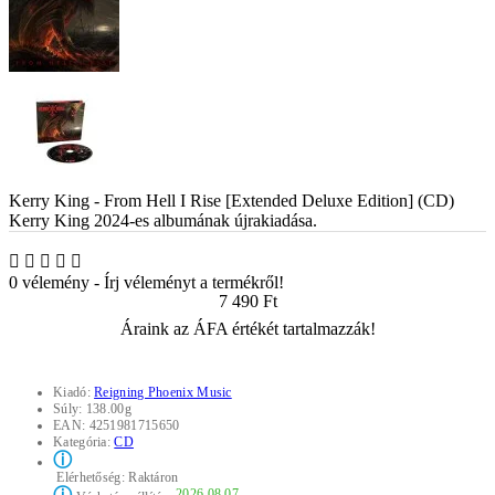
Kerry King - From Hell I Rise [Extended Deluxe Edition] (CD)
Kerry King 2024-es albumának újrakiadása.
0 vélemény
-
Írj véleményt a termékről!
7 490 Ft
Áraink az ÁFA értékét tartalmazzák!
Kiadó:
Reigning Phoenix Music
Súly:
138.00g
EAN:
4251981715650
Kategória:
CD
ⓘ
Elérhetőség:
Raktáron
2026.08.07.