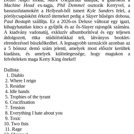
Machine Head
ex-tagja,
Phil Demmel
osztozik Kerryvel, a
basszusfutamokért a
Hellyeah
-ből ismert
Kyle Sanders
felel, a
pörölycsapásként érkező ütemeket pedig a
Slayer
hűséges dobosa,
Paul Bostaph
szállítja. Ez a 2026-os Deluxe változat egy igazi,
kihagyhatatlan kincs a gyűjtők és az ős-Slayer rajongók számára.
A kiadvány vadonatúj, exkluzív albumborítóval és egy teljesen
átdolgozott, ritka stúdiófotókkal teli, látványos booklet-
elrendezéssel büszkélkedhet. A legnagyobb szenzációt azonban az
a 5 bónusz demó szám jelenti, amelyek most először kerültek
kiadásra, és amelyek különlegessége, hogy magukon a
felvételeken maga
Kerry King
énekel!
Dallista:
1. Diablo
2. Where I reign
3. Residue
4. Idle hands
5. Trophies of the tyrant
6. Crucifixation
7. Tension
8. Everything I hate about you
9. Toxic
10. Two fists
11. Rage