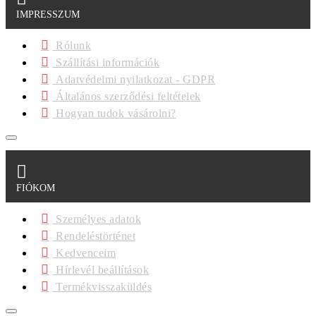
IMPRESSZUM
Rólunk
Szállítási információk
Adatvédelmi nyilatkozat - GDPR
Általános szerződési feltételek
Hogyan tudok vásárolni?
FIÓKOM
Személyes adatok
Rendeléstörténet
Kedvenceim
Hírlevél beállítások
Termékvisszaküldés