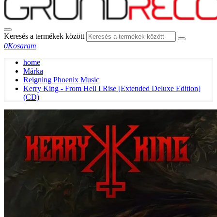
Keresés a termékek között
0
Kosaram
home
Márka
Reigning Phoenix Music
Kerry King - From Hell I Rise [Extended Deluxe Edition]
(CD)