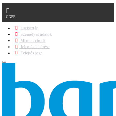
GDPR
Eszköztár
Személyes adatok
Mentett címek
Jelentés lekérése
Felejtés joga