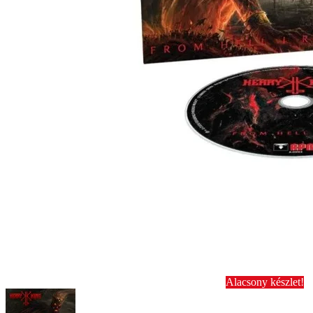
Alacsony készlet!