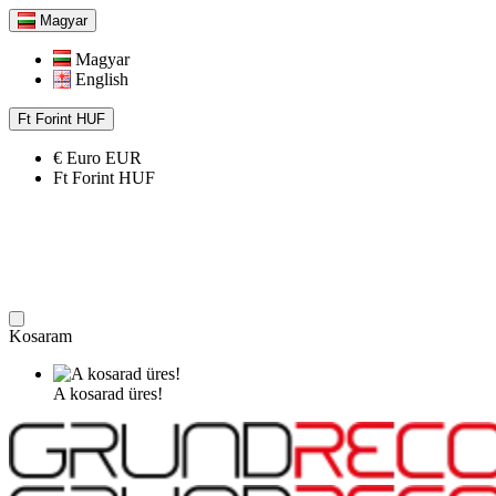
Magyar
Magyar
English
Ft
Forint
HUF
€
Euro
EUR
Ft
Forint
HUF
Kosaram
A kosarad üres!