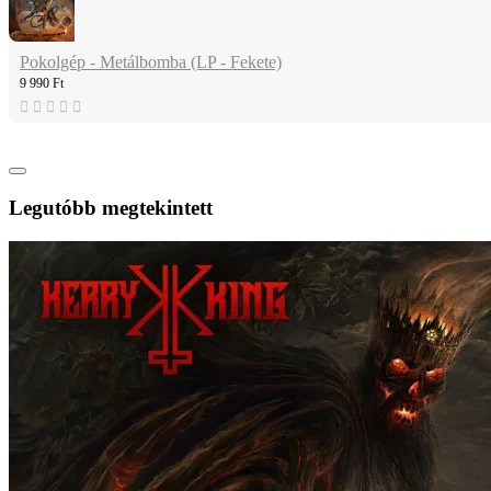
Pokolgép - Metálbomba (LP - Fekete)
9 990 Ft
Legutóbb megtekintett