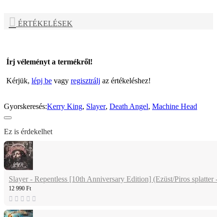
ÉRTÉKELÉSEK
Írj véleményt a termékről!
Kérjük,
lépj be
vagy
regisztrálj
az értékeléshez!
Gyorskeresés:
Kerry King
,
Slayer
,
Death Angel
,
Machine Head
Ez is érdekelhet
Slayer - Repentless [10th Anniversary Edition] (Ezüst/Piros splatter 
12 990 Ft