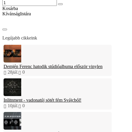
Kosárba
Kívánságlistára
Legújabb cikkeink
Demjén Ferenc hatodik stúdióalbuma először vinylen
28
júl.
0
Inlitnment - vadonatúj sötét fém Svájcból!
10
júl.
0