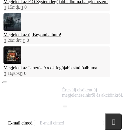
Megjelent az F.O.System legújabb albuma hanglemezen!
15
máj.
0
Megjelent az új Beyond album!
20
márc.
0
Megjelent az Ismerős Arcok legújabb stúdióalbuma
16
febr.
0
IRATKOZZ FEL
Értesülj elsőként új
HÍRLEVELÜNKRE!
megjelenéseinkről és akcióinkról.
E-mail címed