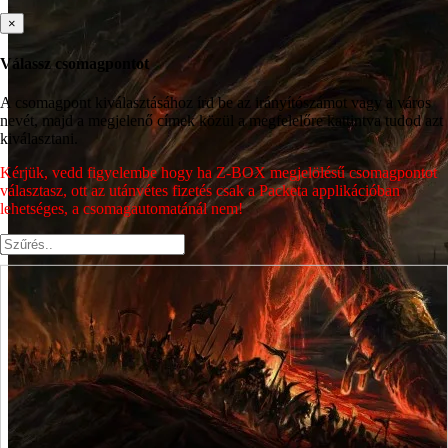
×
Válassz csomagpontot
A csomagpont kiválasztásához írd be az irányítószámot vagy a város
nevét, majd a megjelenő címek közül a megfelelőre kattintva tudod azt
kiválasztani.
Kérjük, vedd figyelembe hogy ha Z-BOX megjelölésű csomagpontot
választasz, ott az utánvétes fizetés csak a Packeta applikációban
lehetséges, a csomagautomatánál nem!