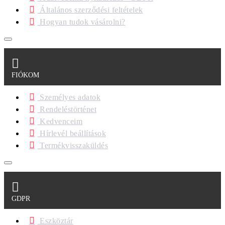
Általános szerződési feltételek
Hogyan tudok vásárolni?
FIÓKOM
Személyes adatok
Rendeléstörténet
Kedvenceim
Hírlevél beállítások
Termékvisszaküldés
GDPR
Eszköztár