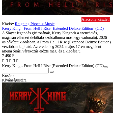
Alacsony készlet!
Kiadó::
Reigning Phoenix Music
Kerry King - From Hell I Rise [Extended Deluxe Edition] (CD)
A Slayer legendás gitárosának, Kerry Kingnek a szenzációs,
magasan elismert debütáló szólóalbuma most egy vadonatúj, 2026-
os bővített kiadásban, a From Hell I Rise (Extended Deluxe Edition)
verzióban kapható. Az eredetileg 2024. május 17-én megjelent
album óriási várakozás előzte meg, és a kiadása u..
7 490 Ft
Kerry King - From Hell I Rise [Extended Deluxe Edition] (CD)
Kosárba
Kívánságlistára