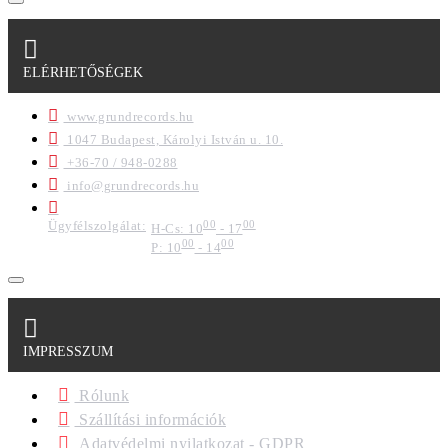
ELÉRHETŐSÉGEK
www.grundrecords.hu
1047 Budapest, Károlyi István u. 10.
+36-70 / 948-0288
info@grundrecords.hu
Ügyfélszolgálat:
00
00
H-Cs: 10
- 17
00
00
P: 10
- 14
IMPRESSZUM
Rólunk
Szállítási információk
Adatvédelmi nyilatkozat - GDPR