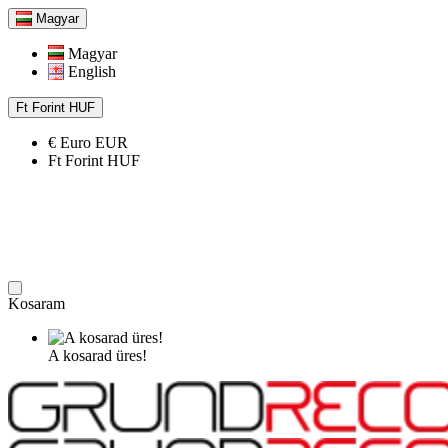
Magyar
Magyar
English
Ft
Forint
HUF
€
Euro
EUR
Ft
Forint
HUF
Kosaram
A kosarad üres!