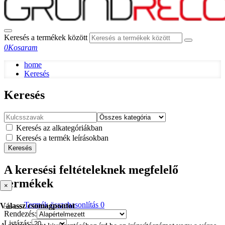
Keresés a termékek között
0
Kosaram
home
Keresés
Keresés
Keresés az alkategóriákban
Keresés a termék leírásokban
Keresés
A keresési feltételeknek megfelelő
termékek
×
Termék összehasonlítás
0
Válassz csomagpontot
Rendezés:
Listázás: