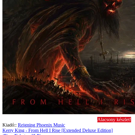
Alacsony készlet!
Kiadó::
Reigning Phoenix Music
Kerry King - From Hell I Rise [Extended Deluxe Edition]