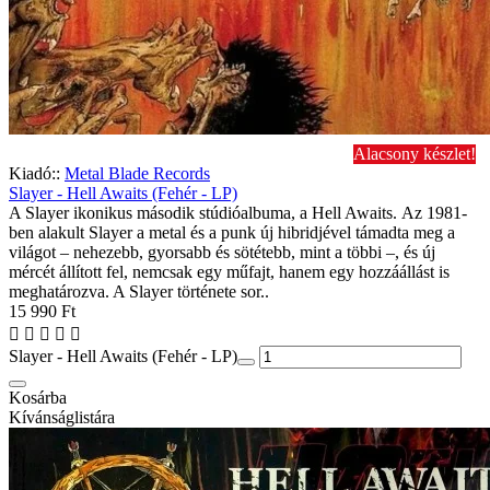
Alacsony készlet!
Kiadó::
Metal Blade Records
Slayer - Hell Awaits (Fehér - LP)
A Slayer ikonikus második stúdióalbuma, a Hell Awaits. Az 1981-
ben alakult Slayer a metal és a punk új hibridjével támadta meg a
világot – nehezebb, gyorsabb és sötétebb, mint a többi –, és új
mércét állított fel, nemcsak egy műfajt, hanem egy hozzáállást is
meghatározva. A Slayer története sor..
15 990 Ft
Slayer - Hell Awaits (Fehér - LP)
Kosárba
Kívánságlistára