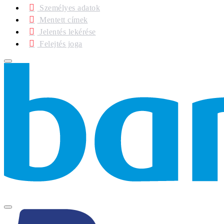
Személyes adatok
Mentett címek
Jelentés lekérése
Felejtés joga