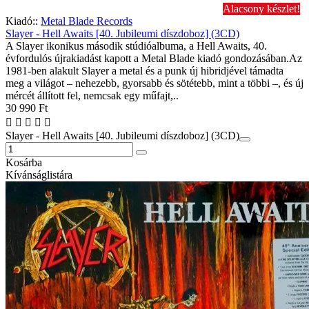
Alacsony készlet!
Kiadó::
Metal Blade Records
Slayer - Hell Awaits [40. Jubileumi díszdoboz] (3CD)
A Slayer ikonikus második stúdióalbuma, a Hell Awaits, 40.
évfordulós újrakiadást kapott a Metal Blade kiadó gondozásában.Az
1981-ben alakult Slayer a metal és a punk új hibridjével támadta
meg a világot – nehezebb, gyorsabb és sötétebb, mint a többi –, és új
mércét állított fel, nemcsak egy műfajt,..
30 990 Ft
Slayer - Hell Awaits [40. Jubileumi díszdoboz] (3CD)
Kosárba
Kívánságlistára