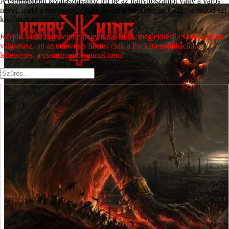
A csomagpont kiválasztásához írd be az irányítószámot vagy a város
nevét, majd a megjelenő címek közül a megfelelőre kattintva tudod azt
kiválasztani.
Kérjük, vedd figyelembe hogy ha Z-BOX megjelölésű csomagpontot
választasz, ott az utánvétes fizetés csak a Packeta applikációban
lehetséges, a csomagautomatánál nem!