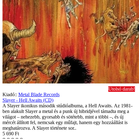
Utolsó darab!
Kiadó::
Metal Blade Records
Slayer - Hell Awaits (CD)
A Slayer ikonikus második stúdióalbuma, a Hell Awaits. Az 1981-
ben alakult Slayer a metal és a punk új hibridjével támadta meg a
világot – nehezebb, gyorsabb és sötétebb, mint a többi –, és új
mércét állított fel, nemcsak egy műfajt, hanem egy hozzáállást is
meghatározva. A Slayer története sor..
5 690 Ft