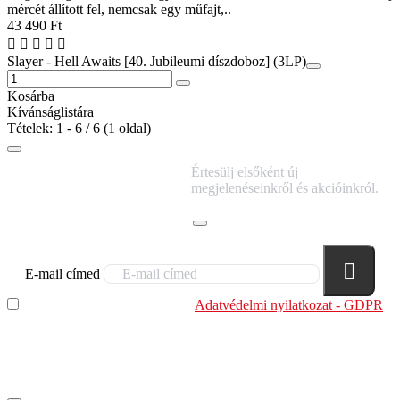
mércét állított fel, nemcsak egy műfajt,..
43 490 Ft
Slayer - Hell Awaits [40. Jubileumi díszdoboz] (3LP)
Kosárba
Kívánságlistára
Tételek: 1 - 6 / 6 (1 oldal)
IRATKOZZ FEL
Értesülj elsőként új
HÍRLEVELÜNKRE!
megjelenéseinkről és akcióinkról.
E-mail címed
Elolvastam és megértettem az
Adatvédelmi nyilatkozat - GDPR
szabályzatban leírtakat. Tudomásul veszem, hogy a
regisztrációkor megadott adataim egy részét anonimizált
formában a cég marketing célokra felhasználja.