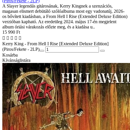
(Piros/Fekete - 2LP)
A Slayer legendás gitárosának, Kerry Kingnek a szenzációs,
magasan elismert debütáló szólóalbuma most egy vadonatúj, 2026-
os bővített kiadásban, a From Hell I Rise (Extended Deluxe Edition)
verzióban kapható. Az eredetileg 2024. május 17-én megjelent
album óriási várakozás előzte meg, és a kiadása u..
15 990 Ft
Kerry King - From Hell I Rise [Extended Deluxe Edition]
(Piros/Fekete - 2LP)
Kosárba
Kívánságlistára