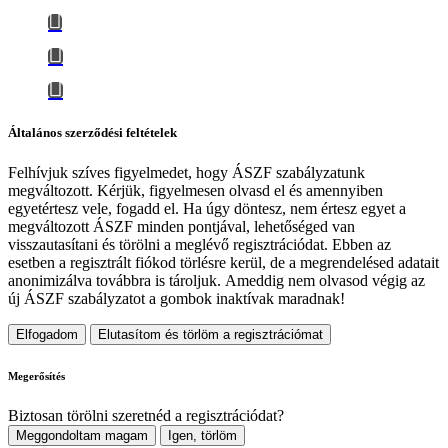
Általános szerződési feltételek
Felhívjuk szíves figyelmedet, hogy
ÁSZF szabályzatunk
megváltozott
. Kérjük, figyelmesen olvasd el és amennyiben
egyetértesz vele, fogadd el. Ha úgy döntesz, nem értesz egyet a
megváltozott ÁSZF minden pontjával, lehetőséged van
visszautasítani és törölni a meglévő regisztrációdat. Ebben az
esetben a regisztrált fiókod törlésre kerül, de a megrendelésed adatait
anonimizálva továbbra is tároljuk.
Ameddig nem olvasod végig az
új ÁSZF szabályzatot a gombok inaktívak maradnak!
Elfogadom
Elutasítom és törlöm a regisztrációmat
Megerősítés
Biztosan törölni szeretnéd a regisztrációdat?
Meggondoltam magam
Igen, törlöm