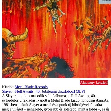
Alacsony készlet!
Kiadó::
Metal Blade Records
Slayer - Hell Awaits [40. Jubileumi díszdoboz] (3LP)
A Slayer ikonikus második stúdióalbuma, a Hell Awaits, 40.
évfordulós újrakiadást kapott a Metal Blade kiadó gondozásában.Az
1981-ben alakult Slayer a metal és a punk új hibridjével támadta
meg a világot – nehezebb, gyorsabb és sötétebb, mint a többi –, és új