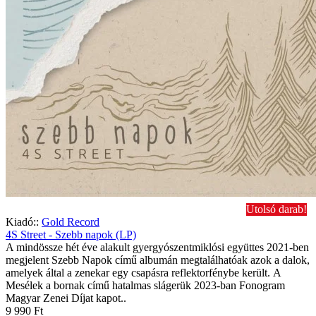
Utolsó darab!
Kiadó::
Gold Record
4S Street - Szebb napok (LP)
A mindössze hét éve alakult gyergyószentmiklósi együttes 2021-ben
megjelent Szebb Napok című albumán megtalálhatóak azok a dalok,
amelyek által a zenekar egy csapásra reflektorfénybe került. A
Mesélek a bornak című hatalmas slágerük 2023-ban Fonogram
Magyar Zenei Díjat kapot..
9 990 Ft