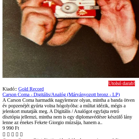
Utolsó darab!
Kiadó::
Gold Record
Carson Coma - Digitális/Analóg (Márványozott bronz - LP)
A Carson Coma harmadik nagylemeze olyan, mintha a banda ötven
év popzenéjét gyúrta volna hógolyóba: a múltat idézik, mégis a
jelenkort mutatják meg. A Digitális / Analógot egyfajta retró
dísztópia jellemzi, mintha nem is egy diplomavédésre készülő lány
lenne az énekes Fekete Giorgio múzsája, hanem a..
9 990 Ft