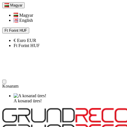
Magyar
Magyar
English
Ft
Forint
HUF
€
Euro
EUR
Ft
Forint
HUF
Kosaram
A kosarad üres!