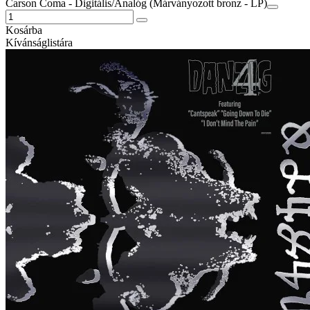
Carson Coma - Digitális/Analóg (Márványozott bronz - LP)
Kosárba
Kívánságlistára