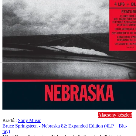
Alacsony készlet!
Kiadó::
Sony Music
Bruce Springsteen - Nebraska 82: Expanded Edition (4LP + Blu-
ray)