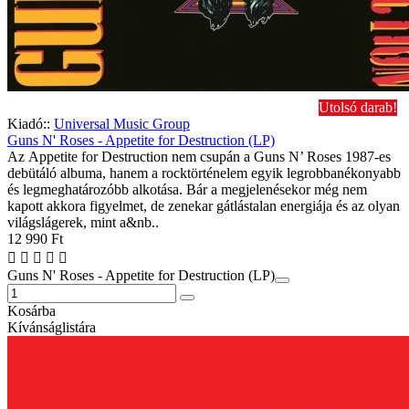
Utolsó darab!
Kiadó::
Universal Music Group
Guns N' Roses - Appetite for Destruction (LP)
Az Appetite for Destruction nem csupán a Guns N’ Roses 1987-es
debütáló albuma, hanem a rocktörténelem egyik legrobbanékonyabb
és legmeghatározóbb alkotása. Bár a megjelenésekor még nem
kapott akkora figyelmet, de zenekar gátlástalan energiája és az olyan
világslágerek, mint a&nb..
12 990 Ft
Guns N' Roses - Appetite for Destruction (LP)
Kosárba
Kívánságlistára