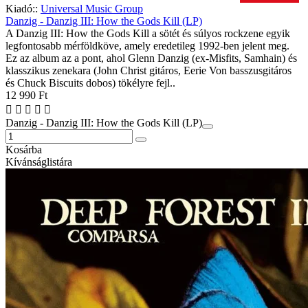
Kiadó::
Universal Music Group
Danzig - Danzig III: How the Gods Kill (LP)
A Danzig III: How the Gods Kill a sötét és súlyos rockzene egyik
legfontosabb mérföldköve, amely eredetileg 1992-ben jelent meg.
Ez az album az a pont, ahol Glenn Danzig (ex-Misfits, Samhain) és
klasszikus zenekara (John Christ gitáros, Eerie Von basszusgitáros
és Chuck Biscuits dobos) tökélyre fejl..
12 990 Ft
Danzig - Danzig III: How the Gods Kill (LP)
Kosárba
Kívánságlistára