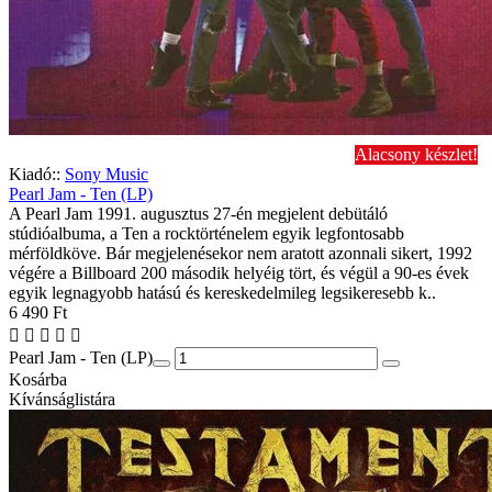
Alacsony készlet!
Kiadó::
Sony Music
Pearl Jam - Ten (LP)
A Pearl Jam 1991. augusztus 27-én megjelent debütáló
stúdióalbuma, a Ten a rocktörténelem egyik legfontosabb
mérföldköve. Bár megjelenésekor nem aratott azonnali sikert, 1992
végére a Billboard 200 második helyéig tört, és végül a 90-es évek
egyik legnagyobb hatású és kereskedelmileg legsikeresebb k..
6 490 Ft
Pearl Jam - Ten (LP)
Kosárba
Kívánságlistára