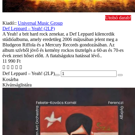
Utolsó darab!
Kiadó::
Universal Music Group
Def Leppard – Yeah! (2LP)
A Yeah! a brit hard rock zenekar, a Def Leppard kilencedik
stúdióalbuma, amely eredetileg 2006 májusában jelent meg a
Bludgeon Riffola és a Mercury Records gondozásában. Az
album szívből jövő és kemény rockos tisztelgés a 60-as és 70-es
évek zenei hősei előtt. A fiatalságukra hatással lévő..
11 990 Ft
Def Leppard – Yeah! (2LP)
Kosárba
Kívánságlistára