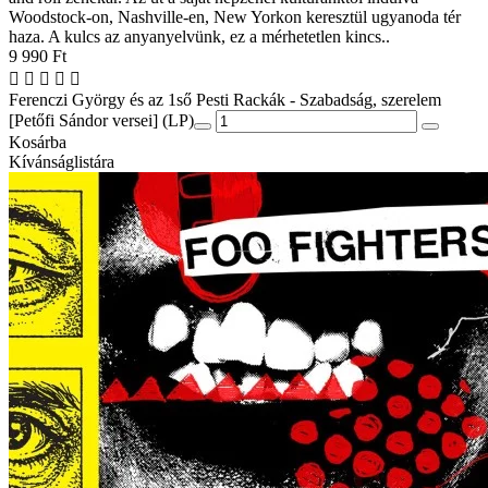
Woodstock-on, Nashville-en, New Yorkon keresztül ugyanoda tér
haza. A kulcs az anyanyelvünk, ez a mérhetetlen kincs..
9 990 Ft
Ferenczi György és az 1ső Pesti Rackák - Szabadság, szerelem
[Petőfi Sándor versei] (LP)
Kosárba
Kívánságlistára