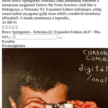
Mivel Bruce Springsteen Nebraska című albumának történetét a
hamarosan megjelenő Deliver Me From Nowhere című film is
feldolgozza, a Nebraska '82: Expanded Edition különleges, eddig
sosem hallott anyagokat gyűjt össze ebből a rendkívűl termékeny
időszakból. A kiadás tartalmazza a legendás,..
34 490 Ft
Bruce Springsteen - Nebraska 82: Expanded Edition (4LP + Blu-
ray)
Kosárba
Kívánságlistára