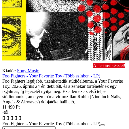
Alacsony készlet!
Kiadó::
Sony Music
Foo Fighters - Your Favorite Toy (Több színben - LP)
Foo Fighters legújabb, tizenkettedik stúdióalbuma, a Your Favorite
Toy, 2026. április 24-én debütált, és a zenekar történetének egy
izgalmas, új fejezetét nyitja meg. Ez a lemez az első teljes
stúdiómunka, amelyen már a virtuóz Ilan Rubin (Nine Inch Nails,
Angels & Airwaves) dobjátéka hallható, ..
11 490 Ft
-tól
Foo Fighters - Your Favorite Toy (Több színben - LP)