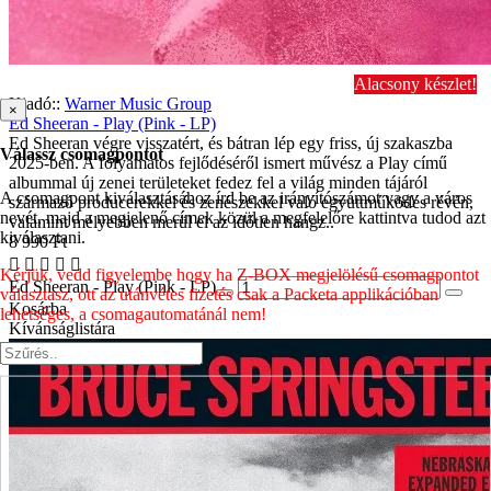
Alacsony készlet!
Kiadó::
Warner Music Group
×
Ed Sheeran - Play (Pink - LP)
Ed Sheeran végre visszatért, és bátran lép egy friss, új szakaszba
Válassz csomagpontot
2025-ben. A folyamatos fejlődéséről ismert művész a Play című
albummal új zenei területeket fedez fel a világ minden tájáról
A csomagpont kiválasztásához írd be az irányítószámot vagy a város
származó producerekkel és zenészekkel való együttműködés révén,
nevét, majd a megjelenő címek közül a megfelelőre kattintva tudod azt
valamint mélyebben merül el az időtlen hangz..
kiválasztani.
8 990 Ft
Kérjük, vedd figyelembe hogy ha Z-BOX megjelölésű csomagpontot
Ed Sheeran - Play (Pink - LP)
választasz, ott az utánvétes fizetés csak a Packeta applikációban
Kosárba
lehetséges, a csomagautomatánál nem!
Kívánságlistára