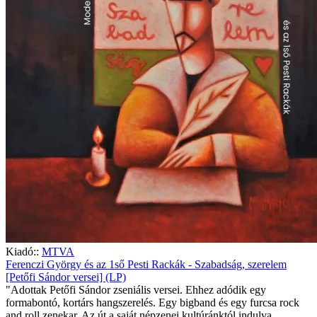
Kiadó::
MTVA
Ferenczi György és az 1ső Pesti Rackák - Szabadság, szerelem
[Petőfi Sándor versei] (LP)
"Adottak Petőfi Sándor zseniális versei. Ehhez adódik egy
formabontó, kortárs hangszerelés. Egy bigband és egy furcsa rock
and roll zenekar. Az út a saját népzenei kultúránktól indulva