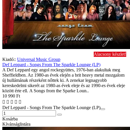
Alacsony készlet!
Kiadó::
Universal Music Group
Def Leppard - Songs From The Sparkle Lounge (LP)
A Def Leppard egy angol rockegyüttes, 1976-ban alakultak meg
Sheffieldben. Az 1980-as évek elején a brit heavy metal mozgalom
új hullámának részeként nőttek ki. A zenekar legnagyobb
kereskedelmi sikerét az 1980-as évek eleje és az 1990-es évek eleje
között érte ell. A Songs from the Sparke Loun..
10 990 Ft
Def Leppard - Songs From The Sparkle Lounge (LP)
Kosárba
Kívánságlistára