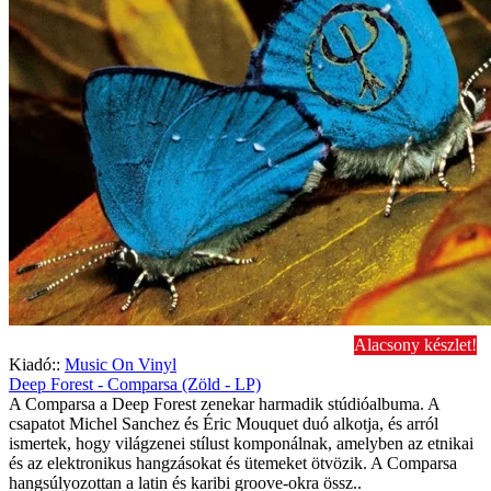
Alacsony készlet!
Kiadó::
Music On Vinyl
Deep Forest - Comparsa (Zöld - LP)
A Comparsa a Deep Forest zenekar harmadik stúdióalbuma. A
csapatot Michel Sanchez és Éric Mouquet duó alkotja, és arról
ismertek, hogy világzenei stílust komponálnak, amelyben az etnikai
és az elektronikus hangzásokat és ütemeket ötvözik. A Comparsa
hangsúlyozottan a latin és karibi groove-okra össz..