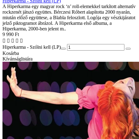
Hiperkarma - Szólni kell (LP)
A Hiperkarma egy magyar rock ‘n’ roll-elemekkel tarkított alternatív
rockzenét játszó együttes. Bérczesi Róbert alapította 2000 nyarán,
miután előző együttese, a Blabla feloszlott. Logója egy vészkijáratot
jelző piktogramot ábrázol. A Hiperkarma első albuma, a
Hiperkarma, 2000-ben jelent m..
9 990 Ft
Hiperkarma - Szólni kell (LP)
Kosárba
Kívánságlistára