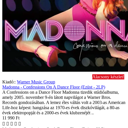
Alacsony készlet!
Kiadó::
Warner Music Group
Madonna - Confessions On A Dance Floor (Ezüst - 2LP)
A Confessions on a Dance Floor Madonna tizedik stúdióalbuma,
amely 2005. november 9-én látott napvilágot a Warner Bros.
Records gondozásában. A lemez éles váltás volt a 2003-as American
Life-hoz képest: hangzása az 1970-es évek diszkóvilágát, a 80-as
évek elektropopját és a 2000-es évek klubzenéjét ..
11 990 Ft