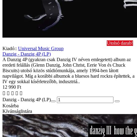
Utolsó darab!
Kiadó::
Universal Music Group
Danzig - Danzig 4P (LP)
A Danzig 4P (gyakran csak Danzig IV néven emlegetett) album az
eredeti felállás (Glenn Danzig, John Christ, Eerie Von és Chuck
Biscuits) utolsó közös stúdiómunkája, amely 1994-ben látott
napvilágot. Míg a korábbi albumok a bluesos hard rockra építettek, a
IV egy sokkal kísérletezőbb, indusztriá..
12 990 Ft
Danzig - Danzig 4P (LP)
Kosárba
Kívánságlistára