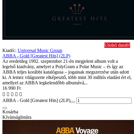
Utolsó darab!
Kiadó::
Universal Music Group
ABBA - Gold [Greatest Hits] (2LP)
Az eredetileg 1992. szeptember 21-én megjelent album volt a
legelső kiadvány, amelyet a PolyGram a Polar Music – és így az
ABBA teljes korábbi katalógusa – jogainak megszerzése után adott
ki. A lemez világszerte elképesztő, több mint 30 milliós eladást ért el,
amellyel az ABBA legkelendőbb albumává,..
16 990 Ft
ABBA - Gold [Greatest Hits] (2LP)
Kosárba
Kívánságlistára