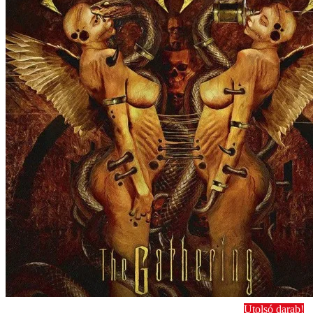
Utolsó darab!