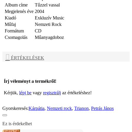
Album címe
Tűzzel vassal
Megjelenés éve
2004
Kiadó
Exkluzív Music
Műfaj
Nemzeti Rock
Formátum
CD
Csomagolás
Műanyagdoboz
ÉRTÉKELÉSEK
Írj véleményt a termékről!
Kérjük,
lépj be
vagy
regisztrálj
az értékeléshez!
Gyorskeresés:
Kárpátia
,
Nemzeti rock
,
Trianon
,
Petrás János
Ez is érdekelhet