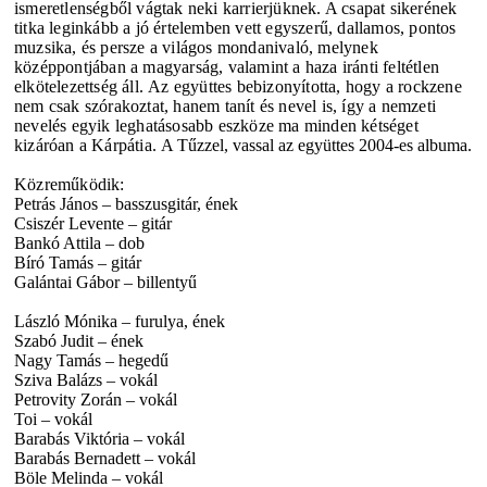
ismeretlenségből vágtak neki karrierjüknek. A csapat sikerének
titka leginkább a jó értelemben vett egyszerű, dallamos, pontos
muzsika, és persze a világos mondanivaló, melynek
középpontjában a magyarság, valamint a haza iránti feltétlen
elkötelezettség áll.
Az együttes bebizonyította, hogy a rockzene
nem csak szórakoztat, hanem tanít és nevel is, így a nemzeti
nevelés egyik leghatásosabb eszköze ma minden kétséget
kizáróan a Kárpátia.
A Tűzzel, vassal az együttes 2004-es albuma.
Közreműködik:
Petrás János – basszusgitár, ének
Csiszér Levente – gitár
Bankó Attila – dob
Bíró Tamás – gitár
Galántai Gábor – billentyű
László Mónika – furulya, ének
Szabó Judit – ének
Nagy Tamás – hegedű
Sziva Balázs – vokál
Petrovity Zorán – vokál
Toi – vokál
Barabás Viktória – vokál
Barabás Bernadett – vokál
Böle Melinda – vokál