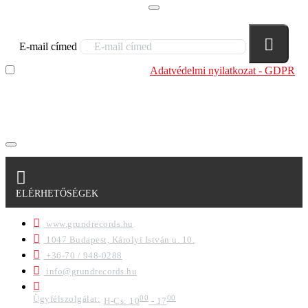
E-mail címed
Elolvastam és megértettem az
Adatvédelmi nyilatkozat - GDPR
szabályzatban leírtakat. Tudomásul veszem, hogy a
regisztrációkor megadott adataim egy részét anonimizált
formában a cég marketing célokra felhasználja.
ELÉRHETŐSÉGEK
www.grundrecords.hu
1047 Budapest, Károlyi István u. 10.
+36-70 / 948-0288
info@grundrecords.hu
Ügyfélszolgálat:
00
00
H-Cs: 10
- 17