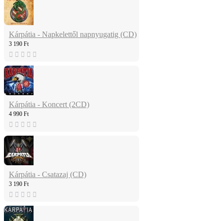
Kárpátia - Napkelettől napnyugatig (CD)
3 190 Ft
Kárpátia - Koncert (2CD)
4 990 Ft
Kárpátia - Csatazaj (CD)
3 190 Ft