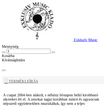
Exkluzív Music
Mennyiség
Kosárba
Kívánságlistára
TERMÉKLEÍRÁS
A csapat 2004-ben alakult, s néhány hónapon belül kirobbanó
sikereket ért el.
A zenekar tagjai korábban ismert és ugyancsak
népszerű együttesekben muzsikáltak, így nem a teljes