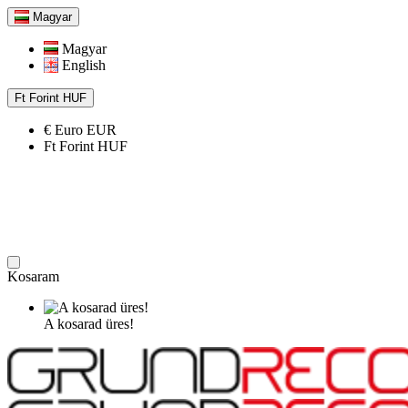
Magyar
Magyar
English
Ft
Forint
HUF
€
Euro
EUR
Ft
Forint
HUF
Kosaram
A kosarad üres!