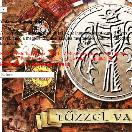
×
Válassz csomagpontot
A csomagpont kiválasztásához írd be az irányítószámot vagy a város
nevét, majd a megjelenő címek közül a megfelelőre kattintva tudod azt
kiválasztani.
Kérjük, vedd figyelembe hogy ha Z-BOX megjelölésű csomagpontot
választasz, ott az utánvétes fizetés csak a Packeta applikációban
lehetséges, a csomagautomatánál nem!