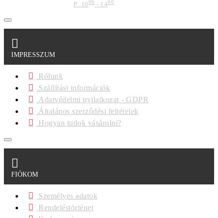
00
00
P: 10
- 14
IMPRESSZUM
Rólunk
Szállítási információk
Adatvédelmi nyilatkozat - GDPR
Általános szerződési feltételek
Hogyan tudok vásárolni?
FIÓKOM
Személyes adatok
Rendeléstörténet