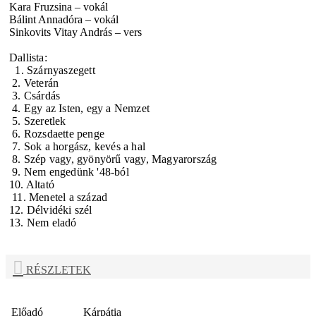
Kara Fruzsina – vokál
Bálint Annadóra – vokál
Sinkovits Vitay András – vers
Dallista:
1. Szárnyaszegett
2. Veterán
3. Csárdás
4. Egy az Isten, egy a Nemzet
5. Szeretlek
6. Rozsdaette penge
7. Sok a horgász, kevés a hal
8. Szép vagy, gyönyörű vagy, Magyarország
9. Nem engedünk '48-ból
10. Altató
11. Menetel a század
12. Délvidéki szél
13. Nem eladó
RÉSZLETEK
Előadó
Kárpátia