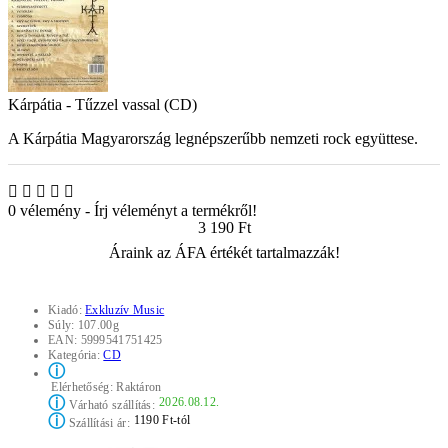
Kárpátia - Tűzzel vassal (CD)
A Kárpátia Magyarország legnépszerűbb nemzeti rock együttese.
0 vélemény
-
Írj véleményt a termékről!
3 190 Ft
Áraink az ÁFA értékét tartalmazzák!
Kiadó:
Exkluzív Music
Súly:
107.00g
EAN:
5999541751425
Kategória:
CD
ⓘ
Elérhetőség:
Raktáron
ⓘ
2026.08.12.
Várható szállítás:
ⓘ
1190 Ft-tól
Szállítási ár: