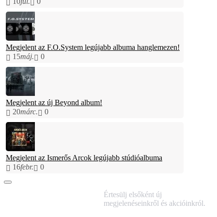
10
júl.
0
Megjelent az F.O.System legújabb albuma hanglemezen!
15
máj.
0
Megjelent az új Beyond album!
20
márc.
0
Megjelent az Ismerős Arcok legújabb stúdióalbuma
16
febr.
0
IRATKOZZ FEL
Értesülj elsőként új
HÍRLEVELÜNKRE!
megjelenéseinkről és akcióinkról.