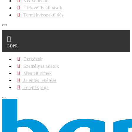
Kedvenceim
Hírlevél beállítások
Termékvisszaküldés
GDPR
Eszköztár
Személyes adatok
Mentett címek
Jelentés lekérése
Felejtés joga