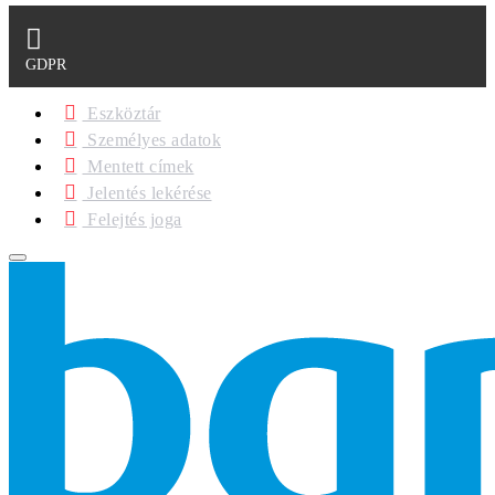
GDPR
Eszköztár
Személyes adatok
Mentett címek
Jelentés lekérése
Felejtés joga