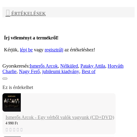
ÉRTÉKELÉSEK
Írj véleményt a termékről!
Kérjük,
lépj be
vagy
regisztrálj
az értékeléshez!
Gyorskeresés:
Ismerős Arcok
,
Nélküled
,
Pataky Attila
,
Horváth
Charlie
,
Nagy Ferő
,
jubileumi kiadvány
,
Best of
Ez is érdekelhet
Ismerős Arcok - Egy vérből valók vagyunk (CD+DVD)
4 990 Ft