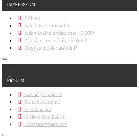
IMPRESSZUM
Rólunk
Szállítási információk
Adatvédelmi nyilatkozat - GDPR
Általános szerződési feltételek
Hogyan tudok vásárolni?
FIÓKOM
Személyes adatok
Rendeléstörténet
Kedvenceim
Hírlevél beállítások
Termékvisszaküldés