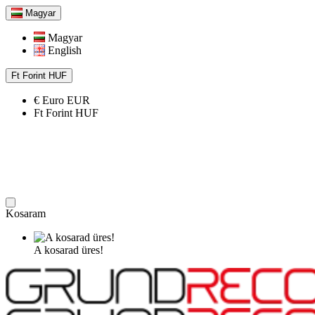
Magyar
Magyar
English
Ft
Forint
HUF
€
Euro
EUR
Ft
Forint
HUF
Kosaram
A kosarad üres!