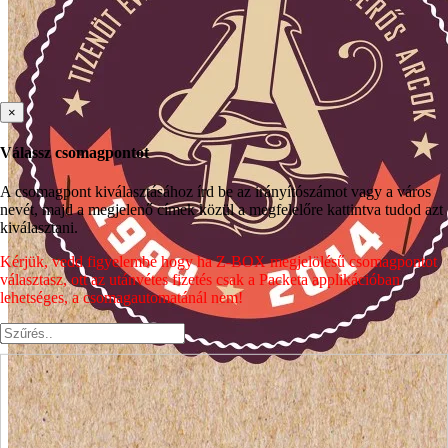
×
Válassz csomagpontot
A csomagpont kiválasztásához írd be az irányítószámot vagy a város
nevét, majd a megjelenő címek közül a megfelelőre kattintva tudod azt
kiválasztani.
Kérjük, vedd figyelembe hogy ha Z-BOX megjelölésű csomagpontot
választasz, ott az utánvétes fizetés csak a Packeta applikációban
lehetséges, a csomagautomatánál nem!