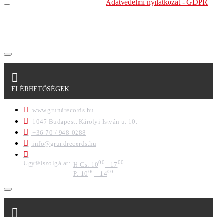
Elolvastam és megértettem az
Adatvédelmi nyilatkozat - GDPR
szabályzatban leírtakat. Tudomásul veszem, hogy a
regisztrációkor megadott adataim egy részét anonimizált
formában a cég marketing célokra felhasználja.
ELÉRHETŐSÉGEK
www.grundrecords.hu
1047 Budapest, Károlyi István u. 10.
+36-70 / 948-0288
info@grundrecords.hu
Ügyfélszolgálat:
00
00
H-Cs: 10
- 17
00
00
P: 10
- 14