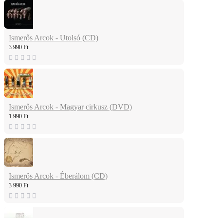
Ismerős Arcok - Utolsó (CD)
3 990 Ft
Ismerős Arcok - Magyar cirkusz (DVD)
1 990 Ft
Ismerős Arcok - Éberálom (CD)
3 990 Ft