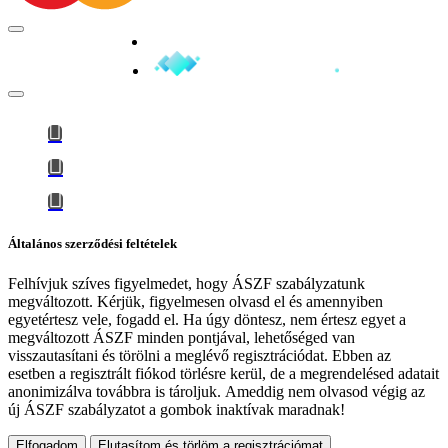
Minden jog fenntartva © 2026
Általános szerződési feltételek
Felhívjuk szíves figyelmedet, hogy
ÁSZF szabályzatunk
megváltozott
. Kérjük, figyelmesen olvasd el és amennyiben
egyetértesz vele, fogadd el. Ha úgy döntesz, nem értesz egyet a
megváltozott ÁSZF minden pontjával, lehetőséged van
visszautasítani és törölni a meglévő regisztrációdat. Ebben az
esetben a regisztrált fiókod törlésre kerül, de a megrendelésed adatait
anonimizálva továbbra is tároljuk.
Ameddig nem olvasod végig az
új ÁSZF szabályzatot a gombok inaktívak maradnak!
Elfogadom
Elutasítom és törlöm a regisztrációmat