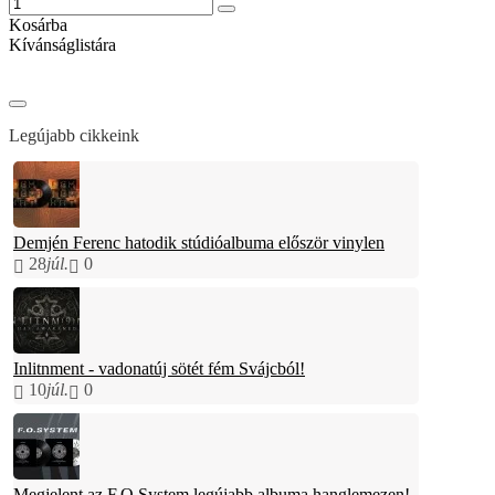
Kosárba
Kívánságlistára
Legújabb cikkeink
Demjén Ferenc hatodik stúdióalbuma először vinylen
28
júl.
0
Inlitnment - vadonatúj sötét fém Svájcból!
10
júl.
0
Megjelent az F.O.System legújabb albuma hanglemezen!