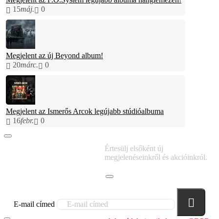
15
máj.
0
Megjelent az új Beyond album!
20
márc.
0
Megjelent az Ismerős Arcok legújabb stúdióalbuma
16
febr.
0
IRATKOZZ FEL
Értesülj elsőként új
HÍRLEVELÜNKRE!
megjelenéseinkről és akcióinkról.
E-mail címed