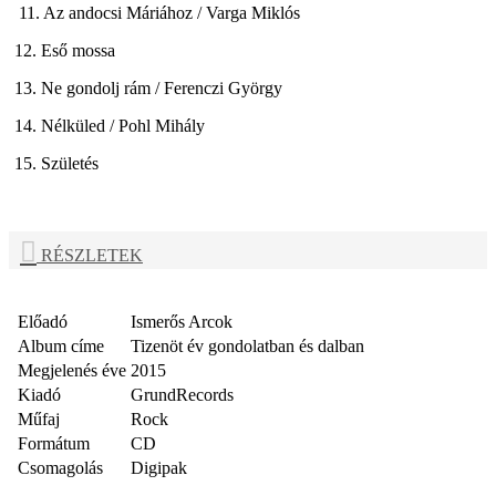
11. Az andocsi Máriához / Varga Miklós
12. Eső mossa
13. Ne gondolj rám / Ferenczi György
14. Nélküled / Pohl Mihály
15. Születés
RÉSZLETEK
Előadó
Ismerős Arcok
Album címe
Tizenöt év gondolatban és dalban
Megjelenés éve
2015
Kiadó
GrundRecords
Műfaj
Rock
Formátum
CD
Csomagolás
Digipak