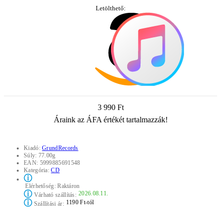
Letölthető:
3 990 Ft
Áraink az ÁFA értékét tartalmazzák!
Kiadó:
GrundRecords
Súly:
77.00g
EAN:
5999885691548
Kategória:
CD
ⓘ
Elérhetőség:
Raktáron
ⓘ
2026.08.11.
Várható szállítás:
ⓘ
1190 Ft-tól
Szállítási ár: