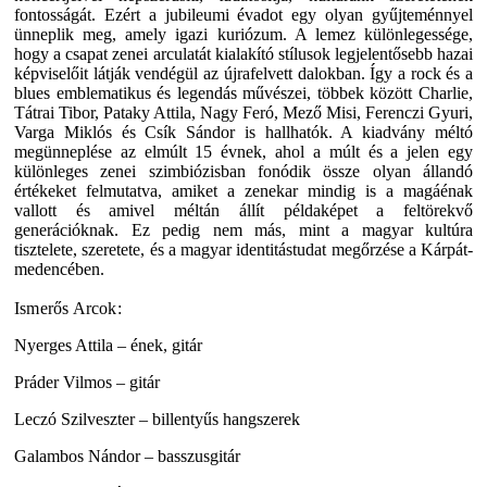
fontosságát. Ezért a jubileumi évadot egy olyan gyűjteménnyel
ünneplik meg, amely igazi kuriózum. A lemez különlegessége,
hogy a csapat zenei arculatát kialakító stílusok legjelentősebb hazai
képviselőit látják vendégül az újrafelvett dalokban. Így a rock és a
blues emblematikus és legendás művészei, többek között Charlie,
Tátrai Tibor, Pataky Attila, Nagy Feró, Mező Misi, Ferenczi Gyuri,
Varga Miklós és Csík Sándor is hallhatók. A kiadvány méltó
megünneplése az elmúlt 15 évnek, ahol a múlt és a jelen egy
különleges zenei szimbiózisban fonódik össze olyan állandó
értékeket felmutatva, amiket a zenekar mindig is a magáénak
vallott és amivel méltán állít példaképet a feltörekvő
generációknak. Ez pedig nem más, mint a magyar kultúra
tisztelete, szeretete, és a magyar identitástudat megőrzése a Kárpát-
medencében.
Ismerős Arcok:
Nyerges Attila – ének, gitár
Práder Vilmos – gitár
Leczó Szilveszter – billentyűs hangszerek
Galambos Nándor – basszusgitár