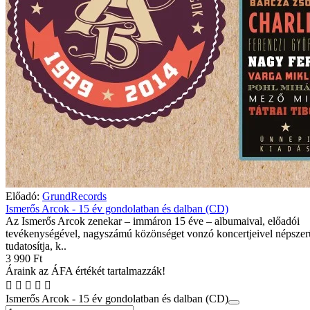
Előadó:
GrundRecords
Ismerős Arcok - 15 év gondolatban és dalban (CD)
Az Ismerős Arcok zenekar – immáron 15 éve – albumaival, előadói
tevékenységével, nagyszámú közönséget vonzó koncertjeivel népszerű
tudatosítja, k..
3 990 Ft
Áraink az ÁFA értékét tartalmazzák!
Ismerős Arcok - 15 év gondolatban és dalban (CD)