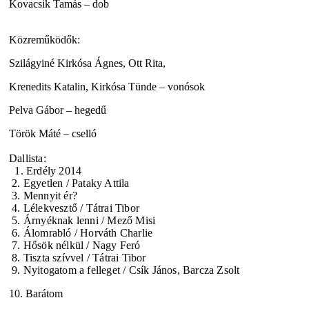
Kovacsik Tamás – dob
Közreműködők:
Szilágyiné Kirkósa Ágnes, Ott Rita,
Krenedits Katalin, Kirkósa Tünde – vonósok
Pelva Gábor – hegedű
Török Máté – cselló
Dallista:
1. Erdély 2014
2. Egyetlen / Pataky Attila
3. Mennyit ér?
4. Lélekvesztő / Tátrai Tibor
5. Árnyéknak lenni / Mező Misi
6. Álomrabló / Horváth Charlie
7. Hősök nélkül / Nagy Feró
8. Tiszta szívvel / Tátrai Tibor
9. Nyitogatom a felleget / Csík János, Barcza Zsolt
10. Barátom