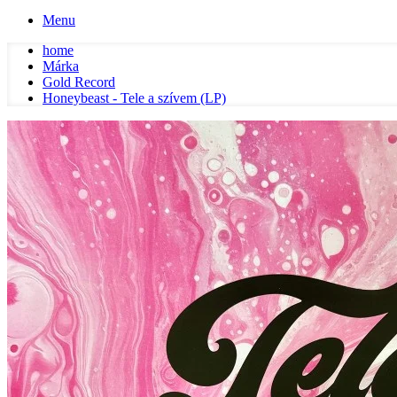
Menu
home
Márka
Gold Record
Honeybeast - Tele a szívem (LP)