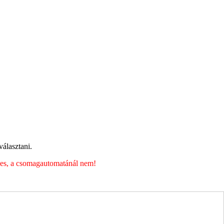
álasztani.
éges, a csomagautomatánál nem!