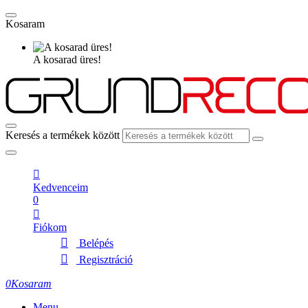
Kosaram
A kosarad üres!
Keresés a termékek között
Kedvenceim
0
Fiókom
Belépés
Regisztráció
0
Kosaram
Menu