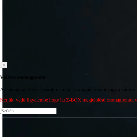
×
Válassz csomagpontot
A csomagpont kiválasztásához írd be az irányítószámot vagy a város nev
Kérjük, vedd figyelembe hogy ha Z-BOX megjelölésű csomagpontot vála