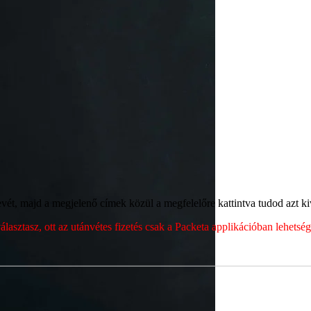
ét, majd a megjelenő címek közül a megfelelőre kattintva tudod azt kiv
sztasz, ott az utánvétes fizetés csak a Packeta applikációban lehets