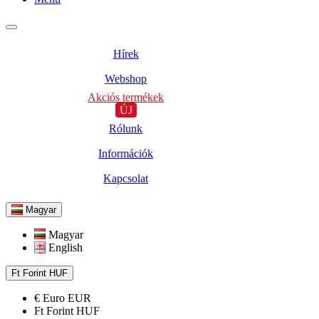
Hírek
Webshop
Akciós termékek
ÚJ
Rólunk
Információk
Kapcsolat
Magyar
Magyar
English
Ft
Forint
HUF
€
Euro
EUR
Ft
Forint
HUF