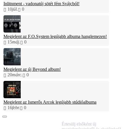
Inlitnment - vadonatúj sötét fém Svájcból!
10
júl.
0
Megjelent az F.O.System legújabb albuma hanglemezen!
15
máj.
0
Megjelent az új Beyond album!
20
márc.
0
Megjelent az Ismerős Arcok legújabb stúdióalbuma
16
febr.
0
IRATKOZZ FEL
Értesülj elsőként új
HÍRLEVELÜNKRE!