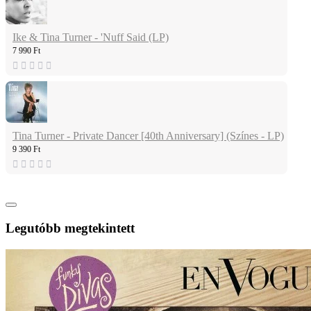
Ike & Tina Turner - 'Nuff Said (LP)
7 990 Ft
Tina Turner - Private Dancer [40th Anniversary] (Színes - LP)
9 390 Ft
Legutóbb megtekintett