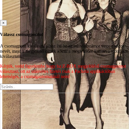
×
Válassz csomagpontot
A csomagpont kiválasztásához írd be az irányítószámot vagy a város
nevét, majd a megjelenő címek közül a megfelelőre kattintva tudod azt
kiválasztani.
Kérjük, vedd figyelembe hogy ha Z-BOX megjelölésű csomagpontot
választasz, ott az utánvétes fizetés csak a Packeta applikációban
lehetséges, a csomagautomatánál nem!