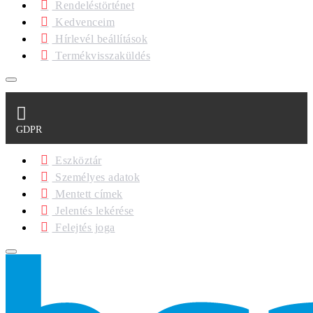
Rendeléstörténet
Kedvenceim
Hírlevél beállítások
Termékvisszaküldés
GDPR
Eszköztár
Személyes adatok
Mentett címek
Jelentés lekérése
Felejtés joga