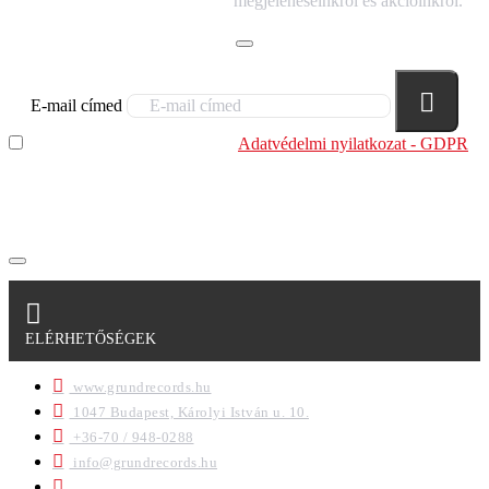
megjelenéseinkről és akcióinkról.
E-mail címed
Elolvastam és megértettem az
Adatvédelmi nyilatkozat - GDPR
szabályzatban leírtakat. Tudomásul veszem, hogy a
regisztrációkor megadott adataim egy részét anonimizált
formában a cég marketing célokra felhasználja.
ELÉRHETŐSÉGEK
www.grundrecords.hu
1047 Budapest, Károlyi István u. 10.
+36-70 / 948-0288
info@grundrecords.hu