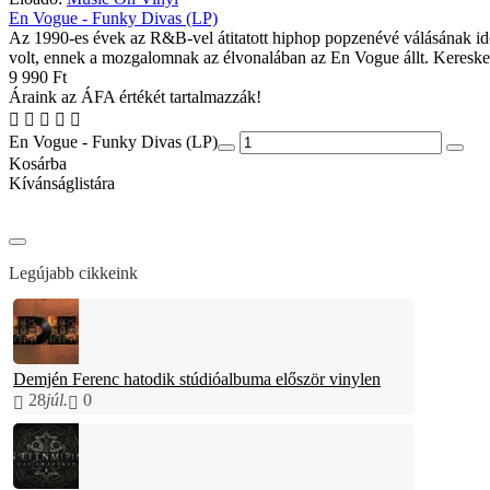
En Vogue - Funky Divas (LP)
Az 1990-es évek az R&B-vel átitatott hiphop popzenévé válásának i
volt, ennek a mozgalomnak az élvonalában az En Vogue állt. Kereske
9 990 Ft
Áraink az ÁFA értékét tartalmazzák!
En Vogue - Funky Divas (LP)
Kosárba
Kívánságlistára
Legújabb cikkeink
Demjén Ferenc hatodik stúdióalbuma először vinylen
28
júl.
0