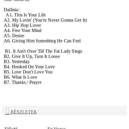
Dallista:
A1. This Is Your Life
A2. My Lovin' (You're Never Gonna Get It)
A3. Hip Hop Lover
A4. Free Your Mind
A5. Desire
A6. Giving Him Something He Can Feel
B1. It Ain't Over Till The Fat Lady Sings
B2. Give It Up, Turn It Loose
B3. Yesterday
B4. Hooked On Your Love
B5. Love Don't Love You
B6. What Is Love
B7. Thanks / Prayer
RÉSZLETEK