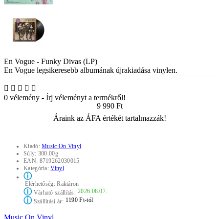
En Vogue - Funky Divas (LP)
En Vogue legsikeresebb albumának újrakiadása vinylen.
0 vélemény
-
Írj véleményt a termékről!
9 990 Ft
Áraink az ÁFA értékét tartalmazzák!
Kiadó:
Music On Vinyl
Súly:
300.00g
EAN:
8719262030015
Kategória:
Vinyl
ⓘ
Elérhetőség:
Raktáron
ⓘ
2026.08.07.
Várható szállítás:
ⓘ
1190 Ft-tól
Szállítási ár:
Music On Vinyl