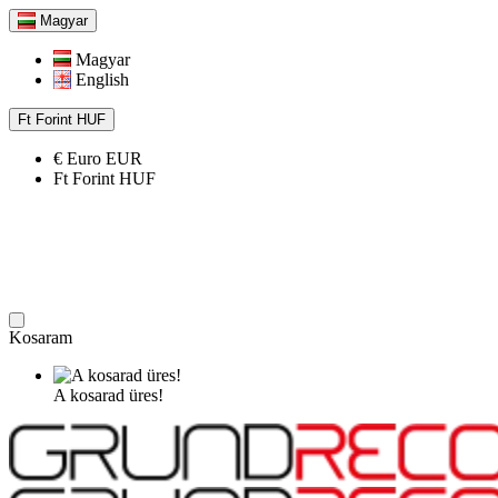
Magyar
Magyar
English
Ft
Forint
HUF
€
Euro
EUR
Ft
Forint
HUF
Kosaram
A kosarad üres!