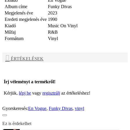
Előadó
En Vogue
Album címe
Funky Divas
Megjelenés éve
2023
Eredeti megjelenés éve
1990
Kiadó
Music On Vinyl
Műfaj
R&B
Formátum
Vinyl
ÉRTÉKELÉSEK
Írj véleményt a termékről!
Kérjük,
lépj be
vagy
regisztrálj
az értékeléshez!
Gyorskeresés:
En Vogue
,
Funky Divas
,
vinyl
Ez is érdekelhet