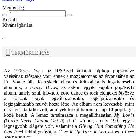
Mennyiség
Kosárba
Kívánságlistára
TERMÉKLEÍRÁS
Az 1990-es évek az R&B-vel átitatott hiphop popzenévé
válásának időszaka volt, ennek a mozgalomnak az élvonalában az
En Vogue
állt. Kereskedelmileg és kritikailag is legsikeresebb
albumuk, a
Funky Divas
, az akkori egyik legjobb pop/R&B
album, amely soul, hip-hop, pop, dance és rock elemeket ötvözve
a korszak egyik legváltozatosabb, legkáprázatosabb és
legizgalmasabb művét hozta létre.
Az album nem kevesebb, mint
öt slágert tartalmazott, amelyek közül három a Top 10 popsláger
közé került. A lemez tartalmazza a megállíthatatlan
My Lovin
(You're Never Gonna Get It)
című számot, amely 1992 egyik
legnagyobb slágere volt, valamint a
Giving Him Something He
Can Fee
l feldolgozását, a
Give It Up Turn It Loose
-t és a
Free
Your Mind
-ot.