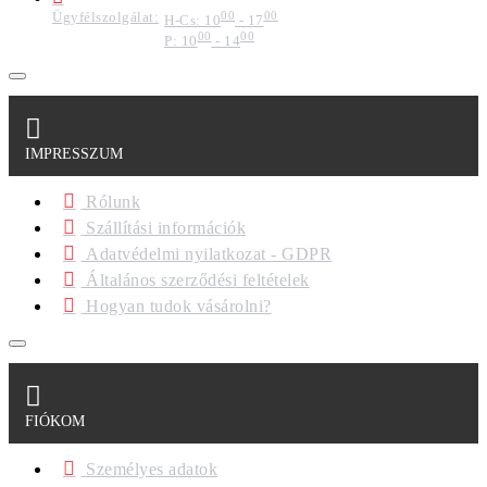
Ügyfélszolgálat:
00
00
H-Cs: 10
- 17
00
00
P: 10
- 14
IMPRESSZUM
Rólunk
Szállítási információk
Adatvédelmi nyilatkozat - GDPR
Általános szerződési feltételek
Hogyan tudok vásárolni?
FIÓKOM
Személyes adatok