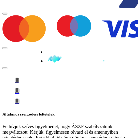
Minden jog fenntartva © 2026
Általános szerződési feltételek
Felhívjuk szíves figyelmedet, hogy
ÁSZF szabályzatunk
megváltozott
. Kérjük, figyelmesen olvasd el és amennyiben
egyetértesz vele, fogadd el. Ha úgy döntesz, nem értesz egyet a