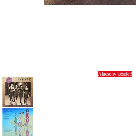
Alacsony készlet!