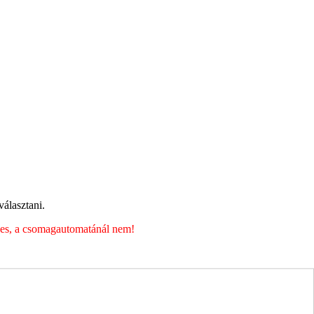
álasztani.
éges, a csomagautomatánál nem!