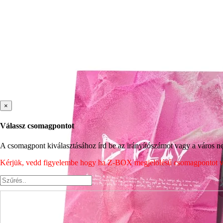
×
Válassz csomagpontot
A csomagpont kiválasztásához írd be az irányítószámot vagy a város nev
Kérjük, vedd figyelembe hogy ha Z-BOX megjelölésű csomagpontot vála