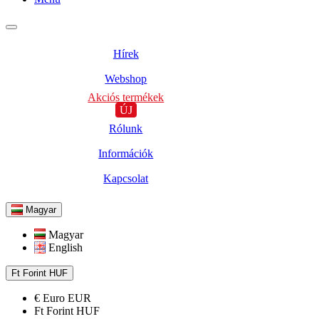
Hírek
Webshop
Akciós termékek
ÚJ
Rólunk
Információk
Kapcsolat
Magyar
Magyar
English
Ft
Forint
HUF
€
Euro
EUR
Ft
Forint
HUF