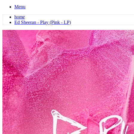
Menu
home
Ed Sheeran - Play (Pink - LP)