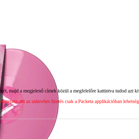
ét, majd a megjelenő címek közül a megfelelőre kattintva tudod azt kiv
sztasz, ott az utánvétes fizetés csak a Packeta applikációban lehets