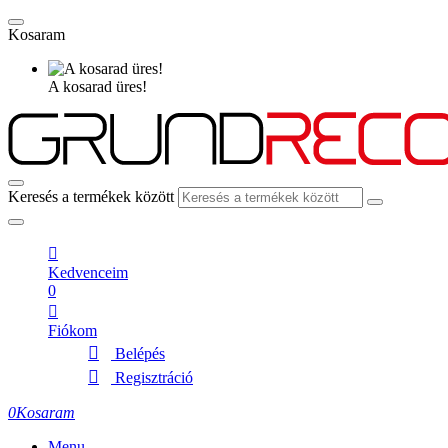
Kosaram
A kosarad üres!
Keresés a termékek között
Kedvenceim
0
Fiókom
Belépés
Regisztráció
0
Kosaram
Menu