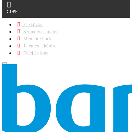
GDPR
Eszköztár
Személyes adatok
Mentett címek
Jelentés lekérése
Felejtés joga