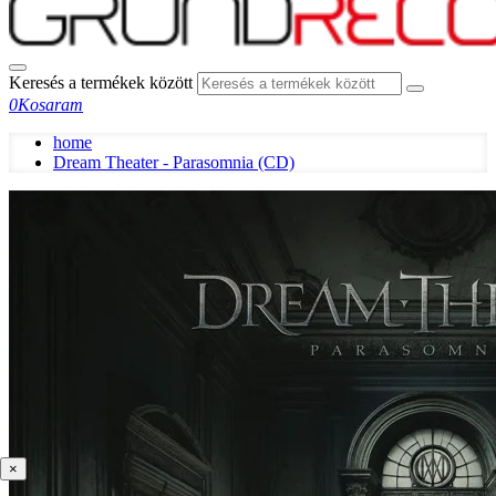
Keresés a termékek között
0
Kosaram
home
Dream Theater - Parasomnia (CD)
×