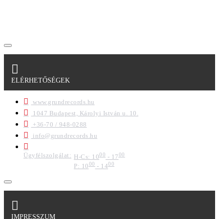
szabályzatban leírtakat. Tudomásul veszem, hogy a
regisztrációkor megadott adataim egy részét anonimizált
formában a cég marketing célokra felhasználja.
ELÉRHETŐSÉGEK
www.grundrecords.hu
1047 Budapest, Károlyi István u. 10.
+36-70 / 948-0288
info@grundrecords.hu
Ügyfélszolgálat:
00
00
H-Cs: 10
- 17
00
00
P: 10
- 14
IMPRESSZUM