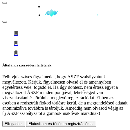
Minden jog fenntartva © 2026
Általános szerződési feltételek
Felhívjuk szíves figyelmedet, hogy
ÁSZF szabályzatunk
megváltozott
. Kérjük, figyelmesen olvasd el és amennyiben
egyetértesz vele, fogadd el. Ha úgy döntesz, nem értesz egyet a
megváltozott ÁSZF minden pontjával, lehetőséged van
visszautasítani és törölni a meglévő regisztrációdat. Ebben az
esetben a regisztrált fiókod törlésre kerül, de a megrendelésed adatait
anonimizálva továbbra is tároljuk.
Ameddig nem olvasod végig az
új ÁSZF szabályzatot a gombok inaktívak maradnak!
Elfogadom
Elutasítom és törlöm a regisztrációmat