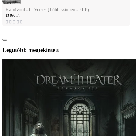
Karnivool - In Verses (Több színben - 2LP)
13 990 Ft
Legutóbb megtekintett