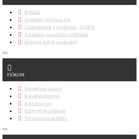
Rólunk
Szállítási információk
Adatvédelmi nyilatkozat - GDPR
Általános szerződési feltételek
Hogyan tudok vásárolni?
FIÓKOM
Személyes adatok
Rendeléstörténet
Kedvenceim
Hírlevél beállítások
Termékvisszaküldés