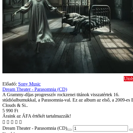
Utol
Előadó:
Sony Music
Dream Theater - Parasomnia (CD)
A Grammy-díjas progresszív rockzenei titánok visszatértek 16.
stúdióalbumukkal, a Parasomnia-val. Ez az album az első, a 2009-es 
Clouds & Si..
5 990 Ft
Áraink az ÁFA értékét tartalmazzák!
Dream Theater - Parasomnia (CD)