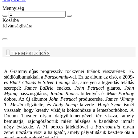
Mennyiség
Kosárba
Kívánságlistára
TERMÉKLEÍRÁS
A Grammy-díjas progresszív rockzenei titánok visszatértek 16.
stúdióalbumukkal, a
Parasomnia
-val. Ez az album az első, a 2009-
es
Black Clouds & Silver Linings
óta, amelyen a legendás felállás
szerepel:
James LaBrie
énekes,
John Petrucci
gitáros,
John
Myung
basszusgitáros,
Jordan Rudess
billentyűs és
Mike Portnoy
dobos. Az új albumot
John Petrucci
producerelte,
James ‘Jimmy
T’ Meslin
rögzítette, és
Andy Sneap
keverte.
Hugh Syme
ismét
visszatér, hogy kreatív vízióját kölcsönözze a lemezborítóhoz.
A
Dream Theater
olyan dalgyűjteményével tér vissza, amely
bemutatja, rajongótáboruk miért hűséges a bandához immár
négy évtizede. A 71 perces játékidővel a
Parasomnia
olyan
zenei utazásra viszi a hallgatót, amely pályafutásuk kezdete óta a
zenekar szinonimájává vált.