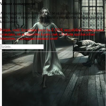
Válassz csomagpontot
A csomagpont kiválasztásához írd be az irányítószámot vagy a város
nevét, majd a megjelenő címek közül a megfelelőre kattintva tudod azt
kiválasztani.
Kérjük, vedd figyelembe hogy ha Z-BOX megjelölésű csomagpontot
választasz, ott az utánvétes fizetés csak a Packeta applikációban
lehetséges, a csomagautomatánál nem!