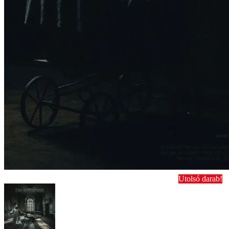
Utolsó darab!