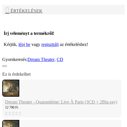
ÉRTÉKELÉSEK
Írj véleményt a termékről!
Kérjük,
lépj be
vagy
regisztrálj
az értékeléshez!
Gyorskeresés:
Dream Theater
,
CD
Ez is érdekelhet
Dream Theater - Quarantième: Live À Paris (3CD + 2Blu-ray)
12 790 Ft