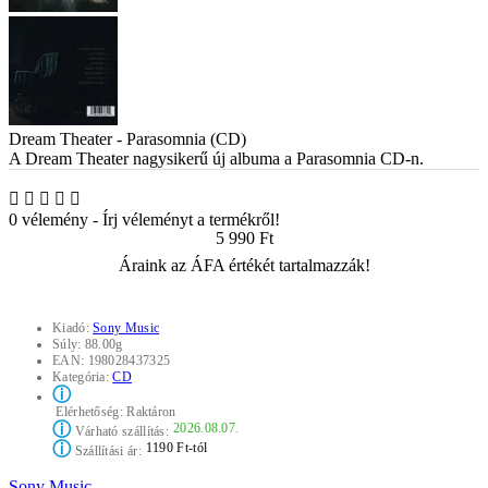
Dream Theater - Parasomnia (CD)
A Dream Theater nagysikerű új albuma a Parasomnia CD-n.
0 vélemény
-
Írj véleményt a termékről!
5 990 Ft
Áraink az ÁFA értékét tartalmazzák!
Kiadó:
Sony Music
Súly:
88.00g
EAN:
198028437325
Kategória:
CD
ⓘ
Elérhetőség:
Raktáron
ⓘ
2026.08.07.
Várható szállítás:
ⓘ
1190 Ft-tól
Szállítási ár:
Sony Music