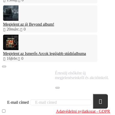
Megjelent az új Beyond album!
20
márc.
0
Megjelent az Ismerős Arcok legújabb stúdióalbuma
16
febr.
0
IRATKOZZ FEL
Értesülj elsőként új
HÍRLEVELÜNKRE!
megjelenéseinkről és akcióinkról.
E-mail címed
Elolvastam és megértettem az
Adatvédelmi nyilatkozat - GDPR