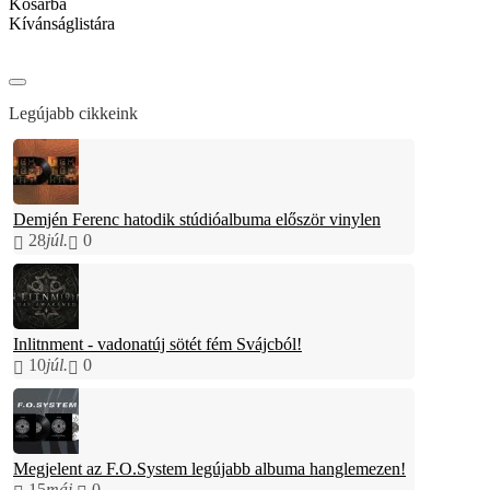
Kosárba
Kívánságlistára
Legújabb cikkeink
Demjén Ferenc hatodik stúdióalbuma először vinylen
28
júl.
0
Inlitnment - vadonatúj sötét fém Svájcból!
10
júl.
0
Megjelent az F.O.System legújabb albuma hanglemezen!
15
máj.
0