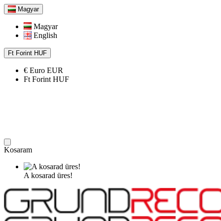
Magyar
Magyar
English
Ft
Forint
HUF
€
Euro
EUR
Ft
Forint
HUF
Kosaram
A kosarad üres!