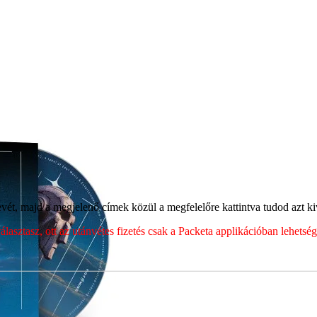
ét, majd a megjelenő címek közül a megfelelőre kattintva tudod azt kiv
sztasz, ott az utánvétes fizetés csak a Packeta applikációban lehets