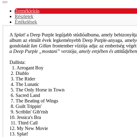
Termékleírás
Részletek
Értékelések
A
Splat!
a
Deep Purple
legújabb stúdióalbuma, amely bebizonyítja
album az elmúlt évek legkeményebb
Deep Purple
-anyaga, amelye
gondolatát
Ian Gillan
frontember víziója adja: az emberiség végét
a Deep Purple „mostani” verziója, amely erejében és attitűdjében
Dallista:
1. Arrogant Boy
2. Diablo
3. The Rider
4. The Lunatic
5. The Only Horse in Town
6. Sacred Land
7. The Beating of Wings
8. Guilt Trippin'
9. Scriblin' Gib'rish
10. Jessica's Bra
11. Third Call
12. My New Movie
13. Splat!