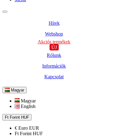
Hírek
Webshop
Akciós termékek
ÚJ
Rólunk
Információk
Kapcsolat
Magyar
Magyar
English
Ft
Forint
HUF
€
Euro
EUR
Ft
Forint
HUF