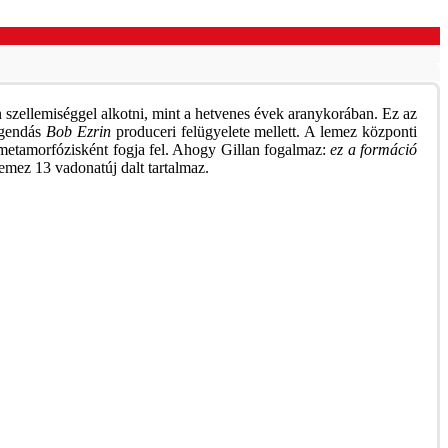
 szellemiséggel alkotni, mint a hetvenes évek aranykorában. Ez az
egendás
Bob Ezrin
produceri felügyelete mellett. A lemez központi
i metamorfózisként fogja fel. Ahogy Gillan fogalmaz:
ez a formáció
emez 13 vadonatúj dalt tartalmaz.