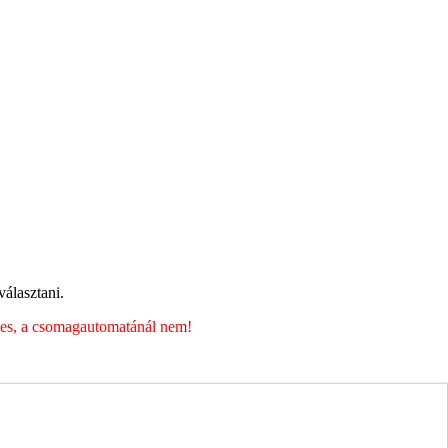
álasztani.
éges, a csomagautomatánál nem!