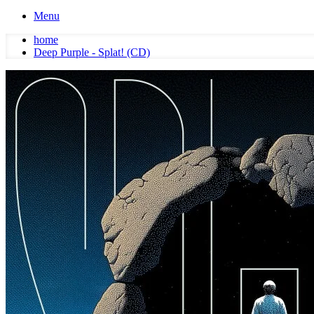
Menu
home
Deep Purple - Splat! (CD)