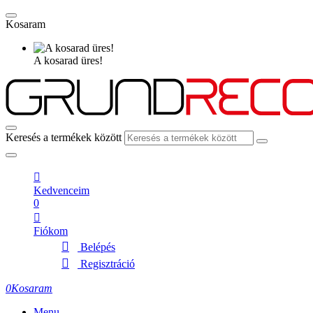
Kosaram
A kosarad üres!
Keresés a termékek között
Kedvenceim
0
Fiókom
Belépés
Regisztráció
0
Kosaram
Menu