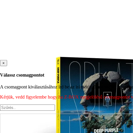
×
Válassz csomagpontot
A csomagpont kiválasztásához írd be az irányítószámot vagy a város nev
Kérjük, vedd figyelembe hogy ha Z-BOX megjelölésű csomagpontot vála