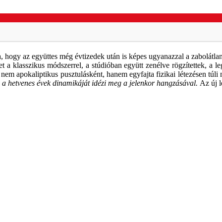
, hogy az együttes még évtizedek után is képes ugyanazzal a zabolátlan
t a klasszikus módszerrel, a stúdióban együtt zenélve rögzítettek, a l
 nem apokaliptikus pusztulásként, hanem egyfajta fizikai létezésen túl
 a hetvenes évek dinamikáját idézi meg a jelenkor hangzásával.
Az új l