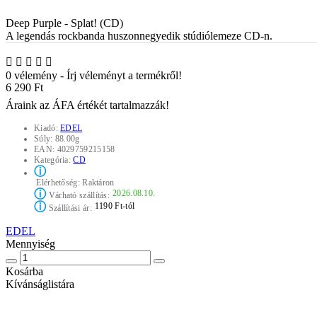
Deep Purple - Splat! (CD)
A legendás rockbanda huszonnegyedik stúdiólemeze CD-n.
0 vélemény
-
Írj véleményt a termékről!
6 290 Ft
Áraink az ÁFA értékét tartalmazzák!
Kiadó:
EDEL
Súly:
88.00g
EAN:
4029759215158
Kategória:
CD
ⓘ
Elérhetőség:
Raktáron
ⓘ
2026.08.10.
Várható szállítás:
ⓘ
1190 Ft-tól
Szállítási ár:
EDEL
Mennyiség
Kosárba
Kívánságlistára