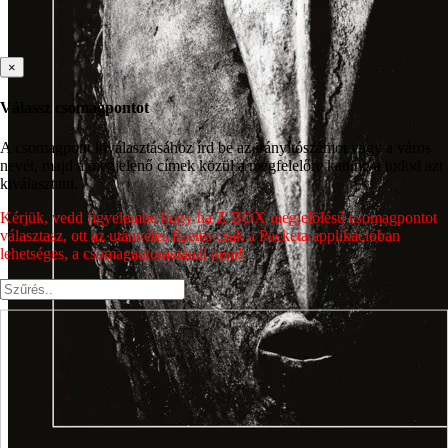
×
Válassz csomagpontot
A csomagpont kiválasztásához írd be az irányítószámot vagy a város
nevét, majd a megjelenő címek közül a megfelelőre kattintva tudod azt
kiválasztani.
Kérjük, vedd figyelembe hogy ha Z-BOX megjelölésű csomagpontot
választasz, ott az utánvétes fizetés csak a Packeta applikációban
lehetséges, a csomagautomatánál nem!