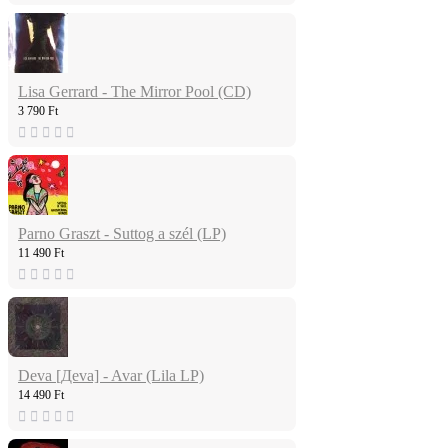
Lisa Gerrard - The Mirror Pool (CD)
3 790 Ft
Parno Graszt - Suttog a szél (LP)
11 490 Ft
Deva [Дeva] - Avar (Lila LP)
14 490 Ft