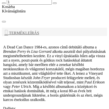
Kosárba
Kívánságlistára
TERMÉKLEÍRÁS
A
Dead Can Dance
1984-es, azonos című debütáló albuma a
Brendan Perry
és
Lisa Gerrard
alkotta ausztrál duó pályafutásának
megismételhetetlen kezdete. Ez a vinyl újrakiadás hűen adja vissza
azt a nyers, poszt-punk és gótikus rock hatásokkal átitatott
hangzást, amely bár merőben eltér a zenekar későbbi
neoklasszikus és világzenei korszakától, mégis magában hordozza
azt a misztikumot, ami világhírűvé tette őket. A lemez a Vineyard
Studiosban készült
John Fryer
produceri felügyelete mellett, és
olyan zenészek közreműködésével vált teljessé, mint
Paul Erikson
vagy
Peter Ulrich
. Míg a későbbi albumaikon a középkori és
etnikai hatások domináltak, itt még a korai 80-as évek brit
undergroundjának lüktetése, a borús gitártémák és az éteri, mégis
karcos énekstílus uralkodik.
Dallista: