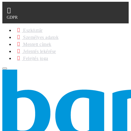
GDPR
Eszköztár
Személyes adatok
Mentett címek
Jelentés lekérése
Felejtés joga