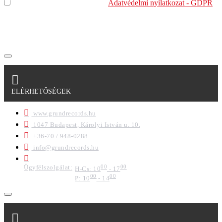
Elolvastam és megértettem az
Adatvédelmi nyilatkozat - GDPR
szabályzatban leírtakat. Tudomásul veszem, hogy a
regisztrációkor megadott adataim egy részét anonimizált
formában a cég marketing célokra felhasználja.
ELÉRHETŐSÉGEK
www.grundrecords.hu
1047 Budapest, Károlyi István u. 10.
+36-70 / 948-0288
info@grundrecords.hu
Ügyfélszolgálat:
00
00
H-Cs: 10
- 17
00
00
P: 10
- 14