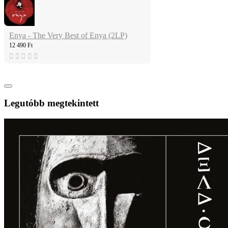
Enya - The Very Best of Enya (2LP)
12 490 Ft
Legutóbb megtekintett