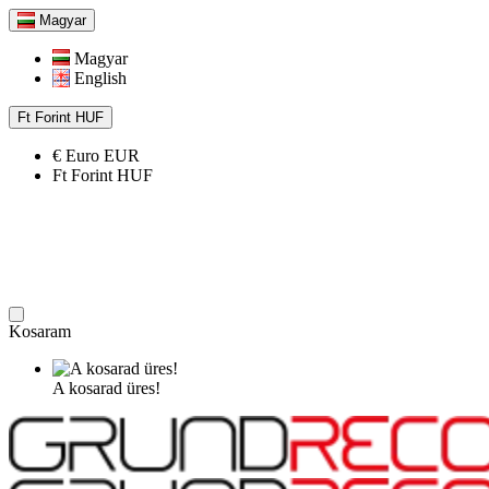
Magyar
Magyar
English
Ft
Forint
HUF
€
Euro
EUR
Ft
Forint
HUF
Kosaram
A kosarad üres!