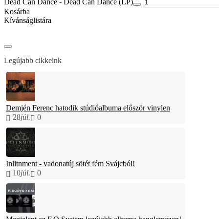
Dead Can Dance - Dead Can Dance (LP)
Kosárba
Kívánságlistára
Legújabb cikkeink
Demjén Ferenc hatodik stúdióalbuma először vinylen
28
júl.
0
Inlitnment - vadonatúj sötét fém Svájcból!
10
júl.
0