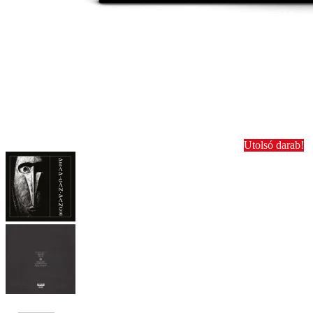
Utolsó darab!