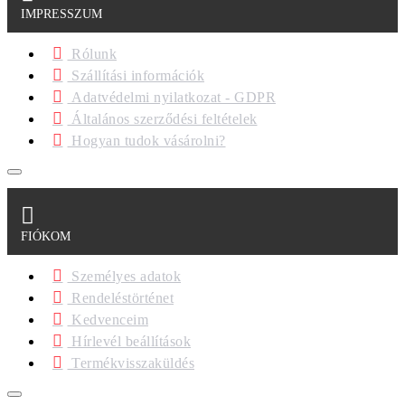
IMPRESSZUM
Rólunk
Szállítási információk
Adatvédelmi nyilatkozat - GDPR
Általános szerződési feltételek
Hogyan tudok vásárolni?
FIÓKOM
Személyes adatok
Rendeléstörténet
Kedvenceim
Hírlevél beállítások
Termékvisszaküldés