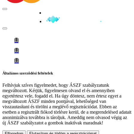
Minden jog fenntartva © 2026
Általános szerződési feltételek
Felhívjuk szíves figyelmedet, hogy
ÁSZF szabályzatunk
megváltozott
. Kérjük, figyelmesen olvasd el és amennyiben
egyetértesz vele, fogadd el. Ha úgy döntesz, nem értesz egyet a
megváltozott ÁSZF minden pontjával, lehetőséged van
visszautasítani és törölni a meglévő regisztrációdat. Ebben az
esetben a regisztrált fiókod törlésre kerül, de a megrendelésed adatait
anonimizálva továbbra is tároljuk.
Ameddig nem olvasod végig az
új ÁSZF szabályzatot a gombok inaktívak maradnak!
Elfogadom
Elutasítom és törlöm a regisztrációmat