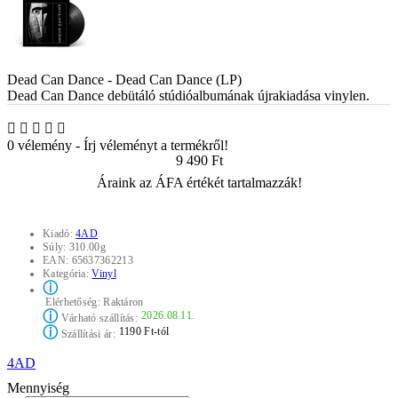
Dead Can Dance - Dead Can Dance (LP)
Dead Can Dance debütáló stúdióalbumának újrakiadása vinylen.
0 vélemény
-
Írj véleményt a termékről!
9 490 Ft
Áraink az ÁFA értékét tartalmazzák!
Kiadó:
4AD
Súly:
310.00g
EAN:
65637362213
Kategória:
Vinyl
ⓘ
Elérhetőség:
Raktáron
ⓘ
2026.08.11.
Várható szállítás:
ⓘ
1190 Ft-tól
Szállítási ár:
4AD
Mennyiség