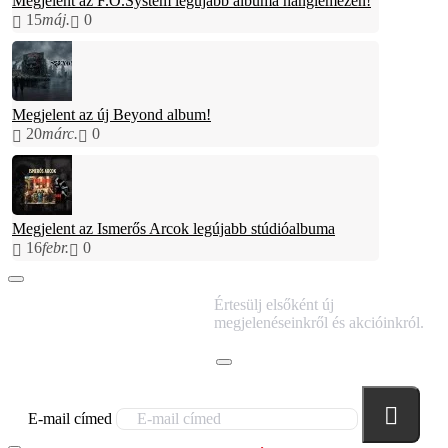
Megjelent az F.O.System legújabb albuma hanglemezen!
15
máj.
0
Megjelent az új Beyond album!
20
márc.
0
Megjelent az Ismerős Arcok legújabb stúdióalbuma
16
febr.
0
IRATKOZZ FEL
Értesülj elsőként új
HÍRLEVELÜNKRE!
megjelenéseinkről és akcióinkról.
E-mail címed