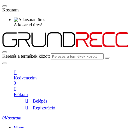
Kosaram
A kosarad üres!
Keresés a termékek között
Kedvenceim
0
Fiókom
Belépés
Regisztráció
0
Kosaram
Menu