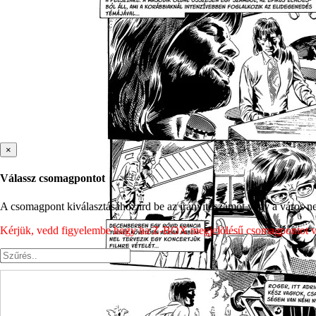
×
Válassz csomagpontot
A csomagpont kiválasztásához írd be az irányítószámot vagy a város nev
Kérjük, vedd figyelembe hogy ha Z-BOX megjelölésű csomagpontot vála