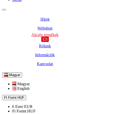
Hírek
Webshop
Akciós termékek
ÚJ
Rólunk
Információk
Kapcsolat
Magyar
Magyar
English
Ft
Forint
HUF
€
Euro
EUR
Ft
Forint
HUF