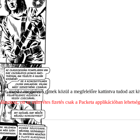
ét, majd a megjelenő címek közül a megfelelőre kattintva tudod azt kiv
sztasz, ott az utánvétes fizetés csak a Packeta applikációban lehets