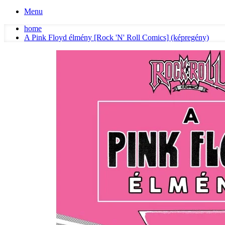
Menu
home
A Pink Floyd élmény [Rock 'N' Roll Comics] (képregény)