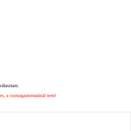
álasztani.
éges, a csomagautomatánál nem!