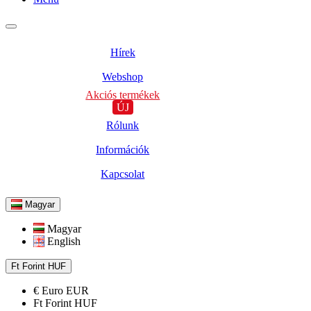
Hírek
Webshop
Akciós termékek
ÚJ
Rólunk
Információk
Kapcsolat
Magyar
Magyar
English
Ft
Forint
HUF
€
Euro
EUR
Ft
Forint
HUF