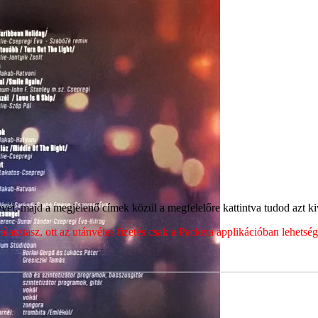
ét, majd a megjelenő címek közül a megfelelőre kattintva tudod azt kiv
sztasz, ott az utánvétes fizetés csak a Packeta applikációban lehets