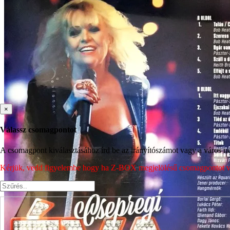
×
Válassz csomagpontot
A csomagpont kiválasztásához írd be az irányítószámot vagy a város nev
Kérjük, vedd figyelembe hogy ha Z-BOX megjelölésű csomagpontot vála