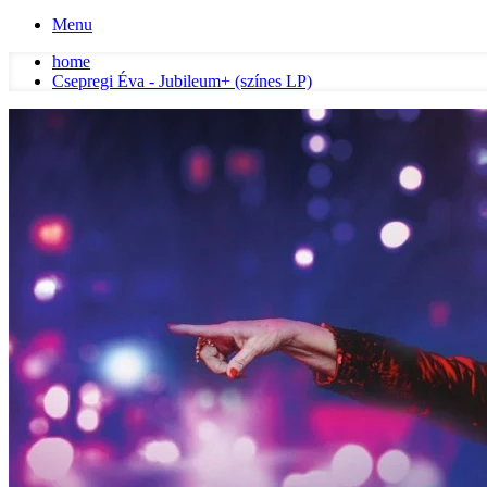
Menu
home
Csepregi Éva - Jubileum+ (színes LP)