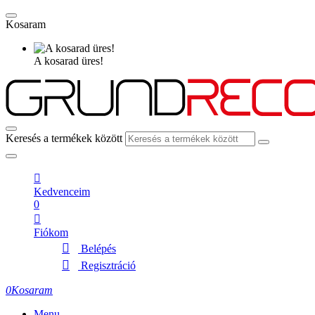
Kosaram
A kosarad üres!
Keresés a termékek között
Kedvenceim
0
Fiókom
Belépés
Regisztráció
0
Kosaram
Menu