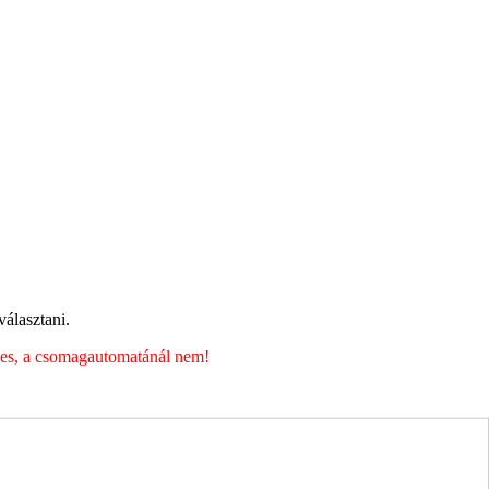
álasztani.
éges, a csomagautomatánál nem!