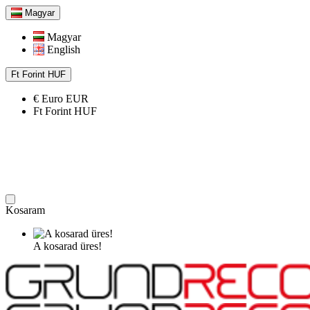
Magyar
Magyar
English
Ft
Forint
HUF
€
Euro
EUR
Ft
Forint
HUF
Kosaram
A kosarad üres!