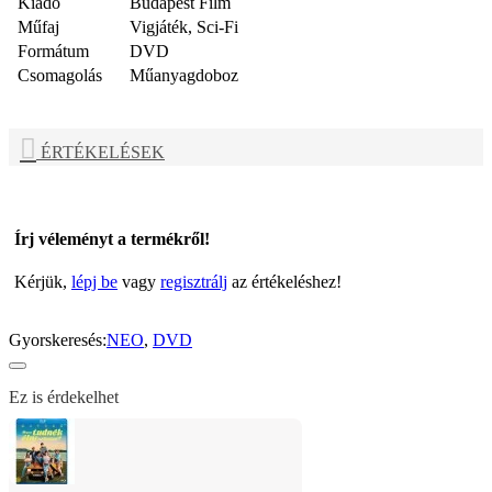
Kiadó
Budapest Film
Műfaj
Vigjáték, Sci-Fi
Formátum
DVD
Csomagolás
Műanyagdoboz
ÉRTÉKELÉSEK
Írj véleményt a termékről!
Kérjük,
lépj be
vagy
regisztrálj
az értékeléshez!
Gyorskeresés:
NEO
,
DVD
Ez is érdekelhet