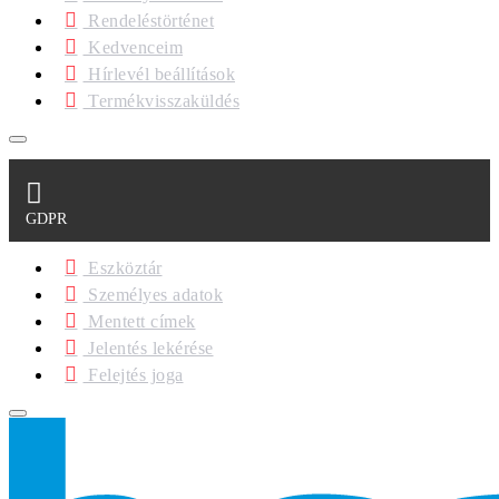
Rendeléstörténet
Kedvenceim
Hírlevél beállítások
Termékvisszaküldés
GDPR
Eszköztár
Személyes adatok
Mentett címek
Jelentés lekérése
Felejtés joga