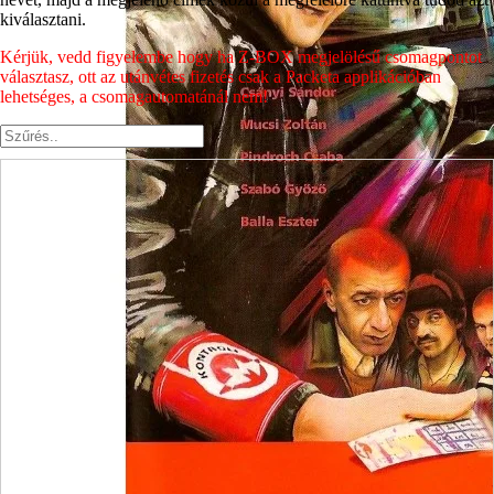
kiválasztani.
Kérjük, vedd figyelembe hogy ha Z-BOX megjelölésű csomagpontot
választasz, ott az utánvétes fizetés csak a Packeta applikációban
lehetséges, a csomagautomatánál nem!