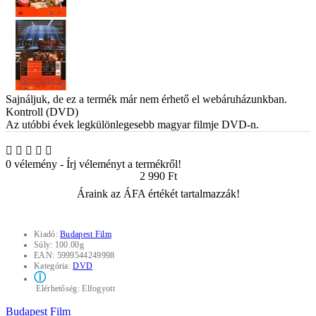
Sajnáljuk, de ez a termék már nem érhető el webáruházunkban.
Kontroll (DVD)
Az utóbbi évek legkülönlegesebb magyar filmje DVD-n.
0 vélemény
-
Írj véleményt a termékről!
2 990 Ft
Áraink az ÁFA értékét tartalmazzák!
Kiadó:
Budapest Film
Súly:
100.00g
EAN:
5999544249998
Kategória:
DVD
ⓘ
Elérhetőség:
Elfogyott
Budapest Film