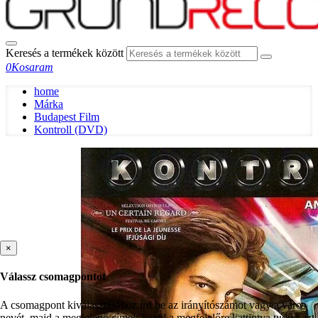
Keresés a termékek között
0
Kosaram
home
Márka
Budapest Film
Kontroll (DVD)
×
Válassz csomagpontot
A csomagpont kiválasztásához írd be az irányítószámot vagy a város
nevét, majd a megjelenő címek közül a megfelelőre kattintva tudod azt