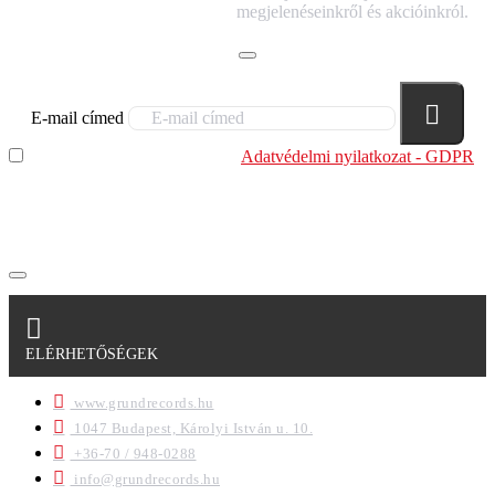
HÍRLEVELÜNKRE!
megjelenéseinkről és akcióinkról.
E-mail címed
Elolvastam és megértettem az
Adatvédelmi nyilatkozat - GDPR
szabályzatban leírtakat. Tudomásul veszem, hogy a
regisztrációkor megadott adataim egy részét anonimizált
formában a cég marketing célokra felhasználja.
ELÉRHETŐSÉGEK
www.grundrecords.hu
1047 Budapest, Károlyi István u. 10.
+36-70 / 948-0288
info@grundrecords.hu