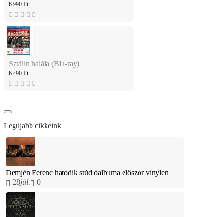
6 990 Ft
Sztálin halála (Blu-ray)
6 490 Ft
Legújabb cikkeink
Demjén Ferenc hatodik stúdióalbuma először vinylen
28
júl.
0