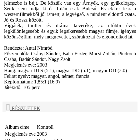
jelmezbe is bújt. De köztük van egy Árnyék, egy gyilkológép.
Senki sem tudja ki ő. Talán csak Bulcsú.
És ekkor lesz a
westernfilmekből jól ismert, a legvégső, a mindent eldöntő csata,
Jó és Rossz között.
Vígjáték, thriller és dráma keveréke, az utóbbi évek
legkülönlegesebb és egyik legsikeresebb magyar filmje, igényes
közönségfilm, mely megnevettet, szórakoztat és elgondolkodtat.
Rendezte:
Antal Nimród
Főszereplők:
Csányi Sándor, Balla Eszter, Mucsi Zoltán, Pindroch
Csaba, Badár Sándor, Nagy Zsolt
Megjelenés éve:
2003
Hang:
magyar DTS (5.1), magyar DD (5.1), magyar DD (2.0)
Felirat nyelv:
magyar, angol, német, francia
Képformátum:
1,85:1 (16:9)
Játékidő:
105 perc
RÉSZLETEK
Album címe
Kontroll
Megjelenés éve
2003