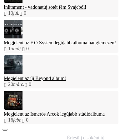
Inlitnment - vadonatúj sötét fém Svájcból!
10
júl.
0
Megjelent az F.O.System legújabb albuma hanglemezen!
15
máj.
0
Megjelent az új Beyond album!
20
márc.
0
Megjelent az Ismerős Arcok legújabb stúdióalbuma
16
febr.
0
IRATKOZZ FEL
Értesülj elsőként új