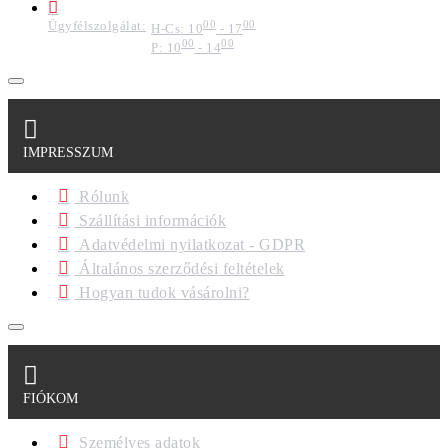
Ügyfélszolgálat:
00
00
H-Cs: 10
- 17
00
00
P: 10
- 14
IMPRESSZUM
Rólunk
Szállítási információk
Adatvédelmi nyilatkozat - GDPR
Általános szerződési feltételek
Hogyan tudok vásárolni?
FIÓKOM
Személyes adatok