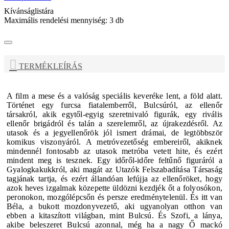
Kívánságlistára
Maximális rendelési mennyiség:
3
db
TERMÉKLEÍRÁS
A film a mese és a valóság speciális keveréke lent, a föld alatt.
Történet egy furcsa fiatalemberről, Bulcsúról, az ellenőr
társakról, akik egytől-egyig szeretnivaló figurák, egy rivális
ellenőr brigádról és talán a szerelemről, az újrakezdésről. Az
utasok és a jegyellenőrök jól ismert drámai, de legtöbbször
komikus viszonyáról.
A metróvezetőség embereiről, akiknek
mindennél fontosabb az utasok metróba vetett hite, és ezért
mindent meg is tesznek. Egy időről-időre feltűnő figuráról a
Gyalogkakukkról, aki magát az Utazók Felszabadítása Társaság
tagjának tartja, és ezért állandóan lefújja az ellenőröket, hogy
azok heves izgalmak közepette üldözni kezdjék őt a folyosókon,
peronokon, mozgólépcsőn és persze eredménytelenül.
És itt van
Béla, a bukott mozdonyvezető, aki ugyanolyan otthon van
ebben a kitaszított világban, mint Bulcsú. És Szofi, a lánya,
akibe beleszeret Bulcsú azonnal, még ha a nagy Ő mackó