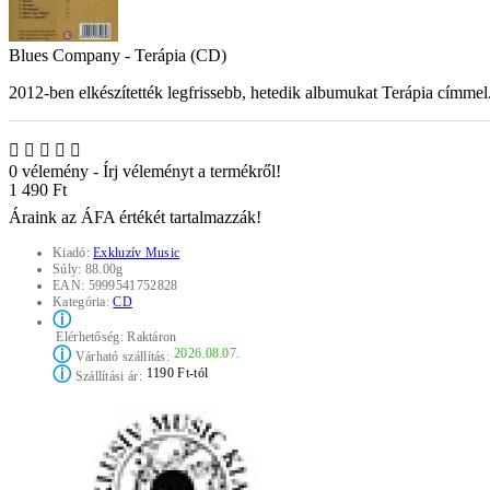
Blues Company - Terápia (CD)
2012-ben elkészítették legfrissebb, hetedik albumukat Terápia címmel
0 vélemény
-
Írj véleményt a termékről!
1 490 Ft
Áraink az ÁFA értékét tartalmazzák!
Kiadó:
Exkluzív Music
Súly:
88.00g
EAN:
5999541752828
Kategória:
CD
ⓘ
Elérhetőség:
Raktáron
ⓘ
2026.08.07.
Várható szállítás:
ⓘ
1190 Ft-tól
Szállítási ár: