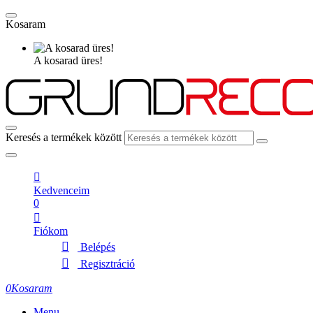
Kosaram
A kosarad üres!
Keresés a termékek között
Kedvenceim
0
Fiókom
Belépés
Regisztráció
0
Kosaram
Menu