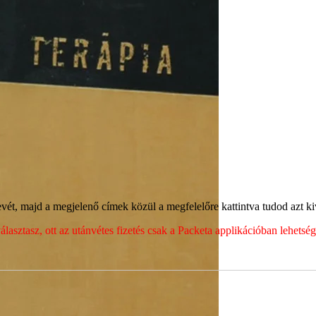
ét, majd a megjelenő címek közül a megfelelőre kattintva tudod azt kiv
sztasz, ott az utánvétes fizetés csak a Packeta applikációban lehets