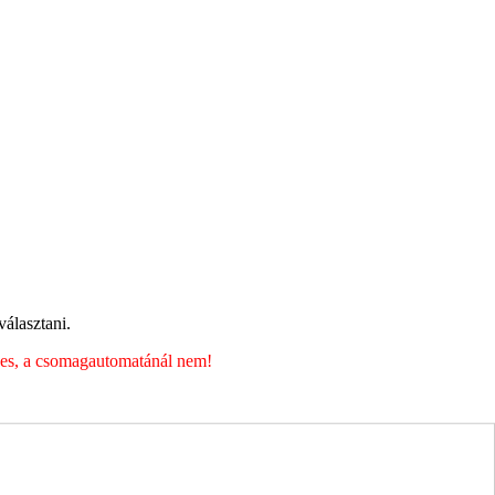
álasztani.
éges, a csomagautomatánál nem!