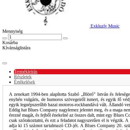
Exkluzív Music
Mennyiség
Kosárba
Kívánságlistára
Termékleírás
Részletek
Értékelések
A zenekart 1994-ben alapította Szabó „Blöró” István és felesége
enyhén vulgáris, de humoros szövegeiről ismert, és egyik fő védj
egyik legnépszerűbb hazai motoros-rockbandává vált. Állandó vend
Eddig hat Blues Company nagylemez jelentet meg, és a maga neméb
érezné magát, és fejből énekelné az összes dalt, mint egy Blues
csak szórakoztatni, és ezt a feladatot nagyszerűen el is végzik.
A 
adja ki 15 számot tartalmazó CD-jét. A Blues Company 20. szül