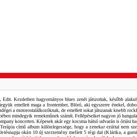
, Edit. Kezdetben hagyományos blues zenét játszottak, később alakul
együk emellett maga a frontember, Blöró, aki egyszerre énekel, dobol
égei a motorostalálkozóknak, de emellett sokat játszanak kisebb rockf
en mindegyik remekműnek számít. Fellépéseiket nagyon jó hangulat je
 Company koncerten. Képesek akár egy kocsma hátsó udvarán is óriási
Terápia című album különlegessége, hogy a zenekar ezúttal nem s
etésnapja okán 10 új szerzemény mellett 5 régi dal (Klárika, a gumi