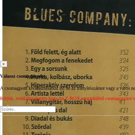
×
Válassz csomagpontot
A csomagpont kiválasztásához írd be az irányítószámot vagy a város nev
Kérjük, vedd figyelembe hogy ha Z-BOX megjelölésű csomagpontot vála