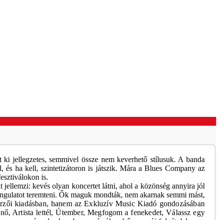
t ki jellegzetes, semmivel össze nem keverhető stílusuk. A banda
, és ha kell, szintetizátoron is játszik. Mára a Blues Company az
esztiválokon is.
llemzi: kevés olyan koncertet látni, ahol a közönség annyira jól
 hangulatot teremteni. Ők maguk mondták, nem akarnak semmi mást,
zerzői kiadásban, hanem az Exkluzív Music Kiadó gondozásában
nő, Artista lettél, Útember, Megfogom a fenekedet, Válassz egy