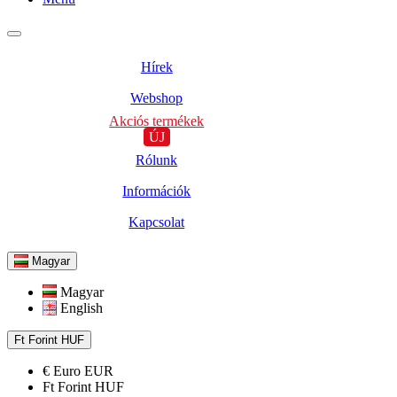
Hírek
Webshop
Akciós termékek
ÚJ
Rólunk
Információk
Kapcsolat
Magyar
Magyar
English
Ft
Forint
HUF
€
Euro
EUR
Ft
Forint
HUF