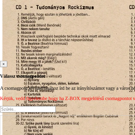
×
Válassz csomagpontot
A csomagpont kiválasztásához írd be az irányítószámot vagy a város nev
Kérjük, vedd figyelembe hogy ha Z-BOX megjelölésű csomagpontot vála