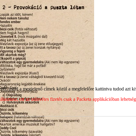
ét, majd a megjelenő címek közül a megfelelőre kattintva tudod azt kiv
sztasz, ott az utánvétes fizetés csak a Packeta applikációban lehets