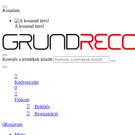
Kosaram
A kosarad üres!
Keresés a termékek között
Kedvenceim
0
Fiókom
Belépés
Regisztráció
0
Kosaram
Menu