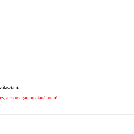
álasztani.
éges, a csomagautomatánál nem!