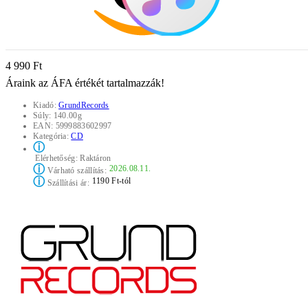
4 990 Ft
Áraink az ÁFA értékét tartalmazzák!
Kiadó:
GrundRecords
Súly:
140.00g
EAN:
5999883602997
Kategória:
CD
ⓘ
Elérhetőség:
Raktáron
ⓘ
2026.08.11.
Várható szállítás:
ⓘ
1190 Ft-tól
Szállítási ár: