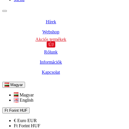
Hírek
Webshop
Akciós termékek
ÚJ
Rólunk
Információk
Kapcsolat
Magyar
Magyar
English
Ft
Forint
HUF
€
Euro
EUR
Ft
Forint
HUF