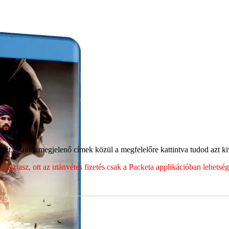
ét, majd a megjelenő címek közül a megfelelőre kattintva tudod azt kiv
sztasz, ott az utánvétes fizetés csak a Packeta applikációban lehets