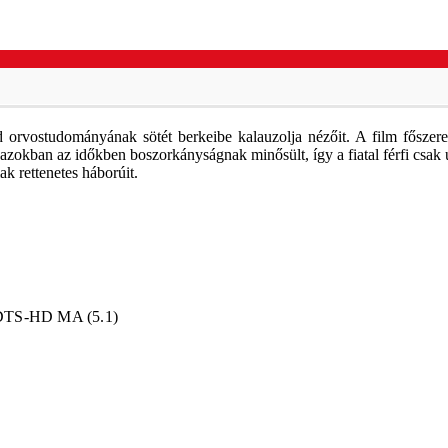
 orvostudományának sötét berkeibe kalauzolja nézőit. A film főszer
g azokban az időkben boszorkányságnak minősült, így a fiatal férfi csa
k rettenetes háborúit.
DTS-HD MA (5.1)