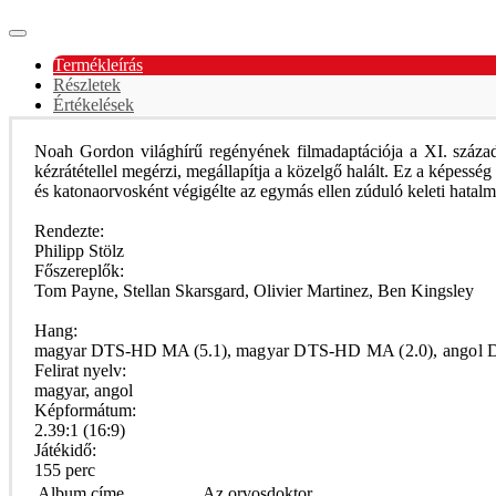
Termékleírás
Részletek
Értékelések
Noah Gordon világhírű regényének filmadaptációja a XI. század
kézrátétellel megérzi, megállapítja a közelgő halált. Ez a képessé
és katonaorvosként végigélte az egymás ellen zúduló keleti hatalma
Rendezte:
Philipp Stölz
Főszereplők:
Tom Payne, Stellan Skarsgard, Olivier Martinez, Ben Kingsley
Hang:
magyar DTS-HD MA (5.1),
magyar DTS-HD MA (2.0),
angol 
Felirat nyelv:
magyar, angol
Képformátum:
2.39:1 (16:9)
Játékidő:
155 perc
Album címe
Az orvosdoktor