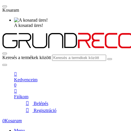
Kosaram
A kosarad üres!
Keresés a termékek között
Kedvenceim
0
Fiókom
Belépés
Regisztráció
0
Kosaram
Menu