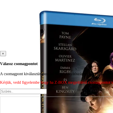
×
Válassz csomagpontot
A csomagpont kiválasztásához írd be az irányítószámot vagy a város nev
Kérjük, vedd figyelembe hogy ha Z-BOX megjelölésű csomagpontot vála