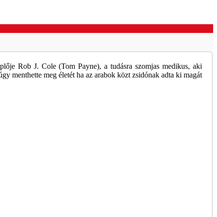
eplője Rob J. Cole (Tom Payne), a tudásra szomjas medikus, aki
k úgy menthette meg életét ha az arabok közt zsidónak adta ki magát