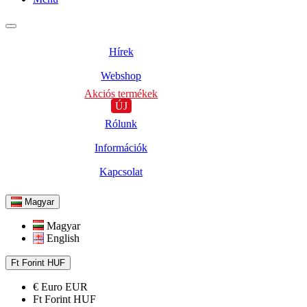
Hírek
Webshop
Akciós termékek
ÚJ
Rólunk
Információk
Kapcsolat
Magyar
Magyar
English
Ft
Forint
HUF
€
Euro
EUR
Ft
Forint
HUF