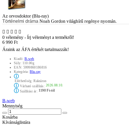
Az orvosdoktor (Blu-ray)
Történelmi dráma
Noah Gordon világhírű regénye nyomán.
0 vélemény
-
Írj véleményt a termékről!
6 990 Ft
Áraink az ÁFA értékét tartalmazzák!
Kiadó:
B-web
Súly:
110.00g
EAN:
5999860186816
Kategória:
Blu-ray
ⓘ
Elérhetőség:
Raktáron
ⓘ
2026.08.10.
Várható szállítás:
ⓘ
1190 Ft-tól
Szállítási ár:
B-web
Mennyiség
Kosárba
Kívánságlistára