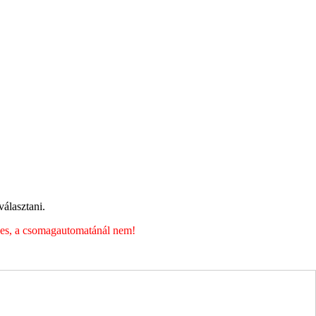
álasztani.
éges, a csomagautomatánál nem!