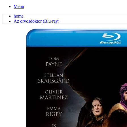
Menu
home
Az orvosdoktor (Blu-ray)