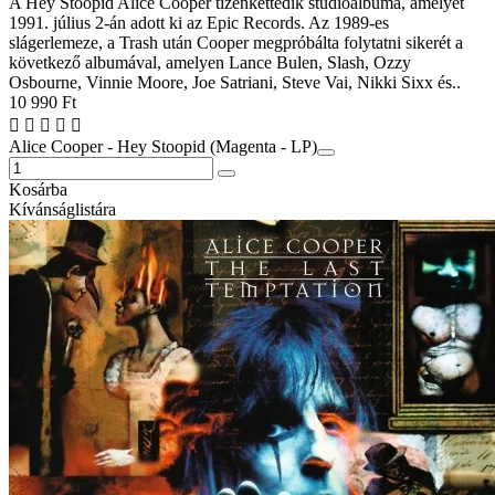
A Hey Stoopid Alice Cooper tizenkettedik stúdióalbuma, amelyet
1991. július 2-án adott ki az Epic Records. Az 1989-es
slágerlemeze, a Trash után Cooper megpróbálta folytatni sikerét a
következő albumával, amelyen Lance Bulen, Slash, Ozzy
Osbourne, Vinnie Moore, Joe Satriani, Steve Vai, Nikki Sixx és..
10 990 Ft
Alice Cooper - Hey Stoopid (Magenta - LP)
Kosárba
Kívánságlistára