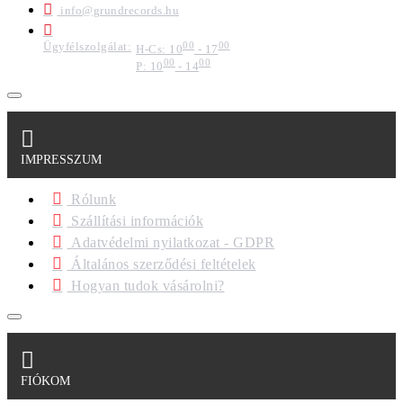
info@grundrecords.hu
Ügyfélszolgálat:
00
00
H-Cs: 10
- 17
00
00
P: 10
- 14
IMPRESSZUM
Rólunk
Szállítási információk
Adatvédelmi nyilatkozat - GDPR
Általános szerződési feltételek
Hogyan tudok vásárolni?
FIÓKOM