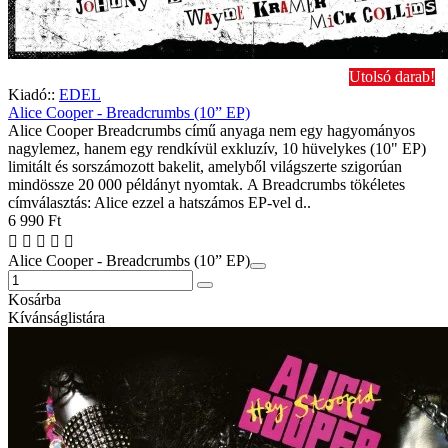
Utolsó darab!
Kiadó::
EDEL
Alice Cooper - Breadcrumbs (10” EP)
Alice Cooper Breadcrumbs című anyaga nem egy hagyományos
nagylemez, hanem egy rendkívül exkluzív, 10 hüvelykes (10" EP)
limitált és sorszámozott bakelit, amelyből világszerte szigorúan
mindössze 20 000 példányt nyomtak. A Breadcrumbs tökéletes
címválasztás: Alice ezzel a hatszámos EP-vel d..
6 990 Ft
Alice Cooper - Breadcrumbs (10” EP)
Kosárba
Kívánságlistára