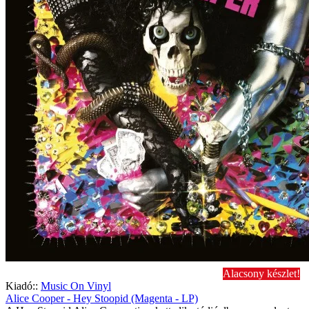
Alacsony készlet!
Kiadó::
Music On Vinyl
Alice Cooper - Hey Stoopid (Magenta - LP)