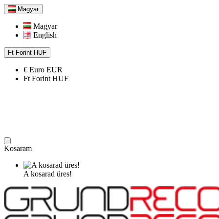
Magyar
Magyar
English
Ft
Forint
HUF
€
Euro
EUR
Ft
Forint
HUF
Kosaram
A kosarad üres!