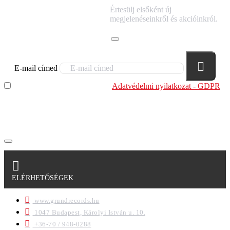
IRATKOZZ FEL
Értesülj elsőként új
HÍRLEVELÜNKRE!
megjelenéseinkről és akcióinkról.
E-mail címed
Elolvastam és megértettem az
Adatvédelmi nyilatkozat - GDPR
szabályzatban leírtakat. Tudomásul veszem, hogy a
regisztrációkor megadott adataim egy részét anonimizált
formában a cég marketing célokra felhasználja.
ELÉRHETŐSÉGEK
www.grundrecords.hu
1047 Budapest, Károlyi István u. 10.
+36-70 / 948-0288