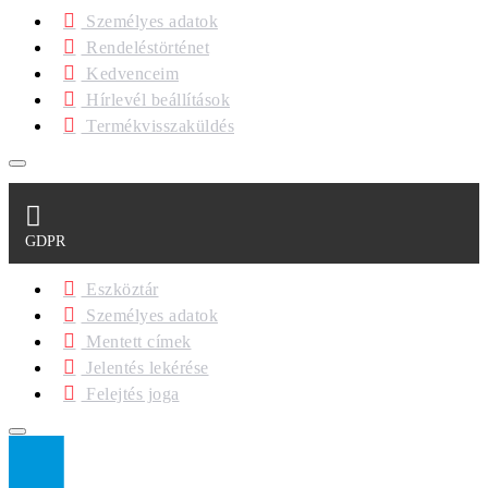
Személyes adatok
Rendeléstörténet
Kedvenceim
Hírlevél beállítások
Termékvisszaküldés
GDPR
Eszköztár
Személyes adatok
Mentett címek
Jelentés lekérése
Felejtés joga