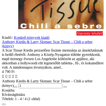
Alacsony készlet!
Kiadó::
Konkrét könyvek kiadó
Anthony Kiedis & Larry Sloman: Scar Tissue – Chili a sebre
(könyv)
A Scar Tissue Kiedis perzselően őszinte memoárja az ámokfutásnak
is beillő életéről. Anthony a Közép-Nyugaton töltötte gyerekkorát,
majd tizenegy évesen Los Angelesbe költözött az apjához, aki
akkoriban a hollywoodi elit legmenőbb tabletta-, fű-, és kokaindílere
volt. A mindennapos tivornyákon, amel..
4 790 Ft
Anthony Kiedis & Larry Sloman: Scar Tissue – Chili a sebre
(könyv)
Kosárba
Kívánságlistára
Tételek: 1 - 4 / 4 (1 oldal)