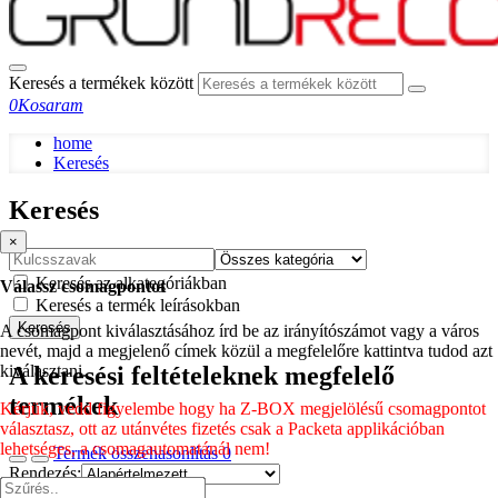
Keresés a termékek között
0
Kosaram
home
Keresés
Keresés
×
Keresés az alkategóriákban
Válassz csomagpontot
Keresés a termék leírásokban
Keresés
A csomagpont kiválasztásához írd be az irányítószámot vagy a város
nevét, majd a megjelenő címek közül a megfelelőre kattintva tudod azt
A keresési feltételeknek megfelelő
kiválasztani.
termékek
Kérjük, vedd figyelembe hogy ha Z-BOX megjelölésű csomagpontot
választasz, ott az utánvétes fizetés csak a Packeta applikációban
lehetséges, a csomagautomatánál nem!
Termék összehasonlítás
0
Rendezés:
Listázás: