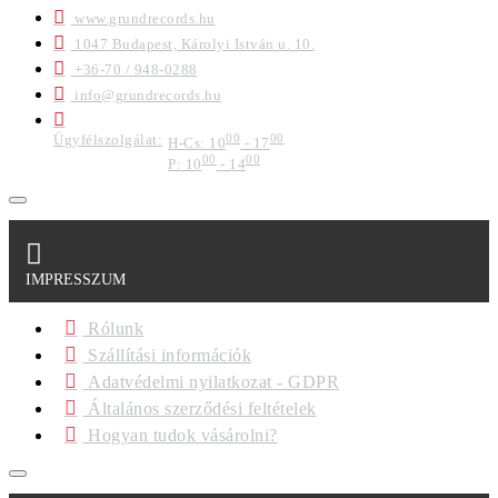
www.grundrecords.hu
1047 Budapest, Károlyi István u. 10.
+36-70 / 948-0288
info@grundrecords.hu
Ügyfélszolgálat:
00
00
H-Cs: 10
- 17
00
00
P: 10
- 14
IMPRESSZUM
Rólunk
Szállítási információk
Adatvédelmi nyilatkozat - GDPR
Általános szerződési feltételek
Hogyan tudok vásárolni?