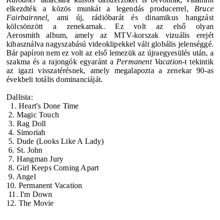
elkezdték a közös munkát a legendás producerrel,
Bruce
Fairbairnnel,
ami új, rádióbarát és dinamikus hangzást
kölcsönzött a zenekarnak. Ez volt az első olyan
Aerosmith
album, amely az MTV-korszak vizuális erejét
kihasználva nagyszabású videoklipekkel vált globális jelenséggé.
Bár papíron nem ez volt az első lemezük az újraegyesülés után, a
szakma és a rajongók egyaránt a
Permanent Vacation
-t tekintik
az igazi visszatérésnek, amely megalapozta a zenekar 90-as
évekbeli totális dominanciáját.
Dallista:
1. Heart's Done Time
2. Magic Touch
3. Rag Doll
4. Simoriah
5. Dude (Looks Like A Lady)
6. St. John
7. Hangman Jury
8. Girl Keeps Coming Apart
9. Angel
10. Permanent Vacation
11. I'm Down
12. The Movie