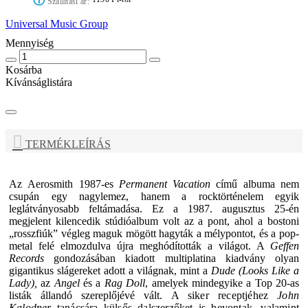
ⓘ
Szállítási ár:
Universal Music Group
Mennyiség
Kosárba
Kívánságlistára
TERMÉKLEÍRÁS
Az
Aerosmith
1987-es
Permanent Vacation
című albuma nem
csupán egy nagylemez, hanem a rocktörténelem egyik
leglátványosabb feltámadása. Ez a 1987. augusztus 25-én
megjelent kilencedik stúdióalbum volt az a pont, ahol a bostoni
„rosszfiúk” végleg maguk mögött hagyták a mélypontot, és a pop-
metal felé elmozdulva újra meghódították a világot. A
Geffen
Records
gondozásában kiadott multiplatina kiadvány olyan
gigantikus slágereket adott a világnak, mint a
Dude (Looks Like a
Lady),
az
Angel
és a
Rag Doll
, amelyek mindegyike a Top 20-as
listák állandó szereplőjévé vált.
A siker receptjéhez
John
Kalodner
tanácsára külsős dalszerzőket is bevontak, valamint