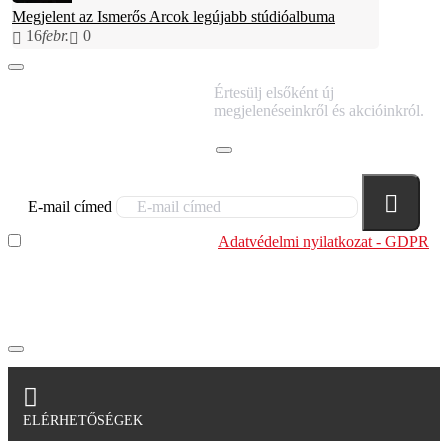
Megjelent az Ismerős Arcok legújabb stúdióalbuma
16
febr.
0
IRATKOZZ FEL
Értesülj elsőként új
HÍRLEVELÜNKRE!
megjelenéseinkről és akcióinkról.
E-mail címed
Elolvastam és megértettem az
Adatvédelmi nyilatkozat - GDPR
szabályzatban leírtakat. Tudomásul veszem, hogy a
regisztrációkor megadott adataim egy részét anonimizált
formában a cég marketing célokra felhasználja.
ELÉRHETŐSÉGEK