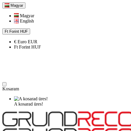
Magyar
Magyar
English
Ft
Forint
HUF
€
Euro
EUR
Ft
Forint
HUF
Kosaram
A kosarad üres!