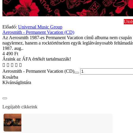
Utol
Előadó:
Universal Music Group
Aerosmith - Permanent Vacation (CD)
Az Aerosmith 1987-es Permanent Vacation című albuma nem csupán
nagylemez, hanem a rocktörténelem egyik leglátványosabb feltámadás
1987. aug..
4 490 Ft
Áraink az ÁFA értékét tartalmazzák!
Aerosmith - Permanent Vacation (CD)
Kosárba
Kívánságlistára
Legújabb cikkeink