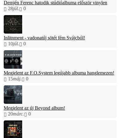
Demjén Ferenc hatodik stúdióalbuma először vinylen
28
júl.
0
Inlitnment - vadonatúj sötét fém Svájcból!
10
júl.
0
Megjelent az F.O.System legújabb albuma hanglemezen!
15
máj.
0
Megjelent az új Beyond album!
20
márc.
0