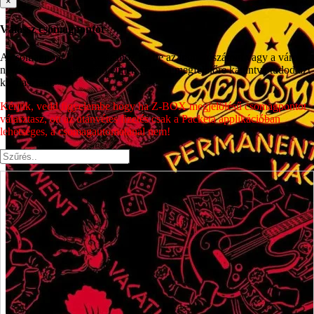
×
Válassz csomagpontot
A csomagpont kiválasztásához írd be az irányítószámot vagy a város
nevét, majd a megjelenő címek közül a megfelelőre kattintva tudod azt
kiválasztani.
Kérjük, vedd figyelembe hogy ha Z-BOX megjelölésű csomagpontot
választasz, ott az utánvétes fizetés csak a Packeta applikációban
lehetséges, a csomagautomatánál nem!