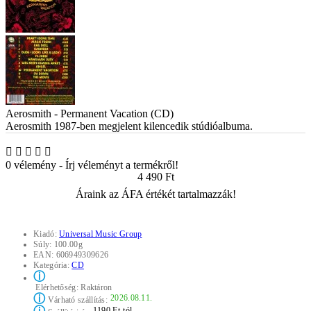
Aerosmith - Permanent Vacation (CD)
Aerosmith 1987-ben megjelent kilencedik stúdióalbuma.
0 vélemény
-
Írj véleményt a termékről!
4 490 Ft
Áraink az ÁFA értékét tartalmazzák!
Kiadó:
Universal Music Group
Súly:
100.00g
EAN:
606949309626
Kategória:
CD
ⓘ
Elérhetőség:
Raktáron
ⓘ
2026.08.11.
Várható szállítás:
1190 Ft-tól