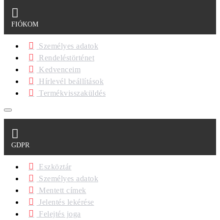
FIÓKOM
Személyes adatok
Rendeléstörténet
Kedvenceim
Hírlevél beállítások
Termékvisszaküldés
GDPR
Eszköztár
Személyes adatok
Mentett címek
Jelentés lekérése
Felejtés joga