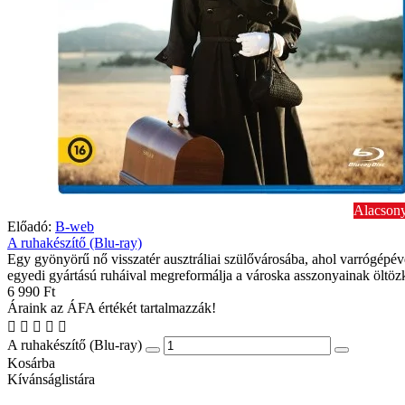
Alacsony
Előadó:
B-web
A ruhakészítő (Blu-ray)
Egy gyönyörű nő visszatér ausztráliai szülővárosába, ahol varrógépév
egyedi gyártású ruháival megreformálja a városka asszonyainak öltözk
6 990 Ft
Áraink az ÁFA értékét tartalmazzák!
A ruhakészítő (Blu-ray)
Kosárba
Kívánságlistára