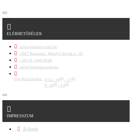
ELÉRHETŐSÉGEK
www.grundrecords.hu
1047 Budapest, Károlyi István u. 10.
+36-70 / 948-0288
info@grundrecords.hu
Ügyfélszolgálat:
00
00
H-Cs: 10
- 17
00
00
P: 10
- 14
IMPRESSZUM
Rólunk