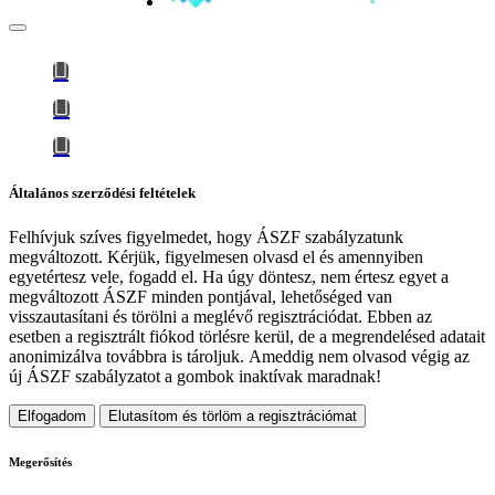
Általános szerződési feltételek
Felhívjuk szíves figyelmedet, hogy
ÁSZF szabályzatunk
megváltozott
. Kérjük, figyelmesen olvasd el és amennyiben
egyetértesz vele, fogadd el. Ha úgy döntesz, nem értesz egyet a
megváltozott ÁSZF minden pontjával, lehetőséged van
visszautasítani és törölni a meglévő regisztrációdat. Ebben az
esetben a regisztrált fiókod törlésre kerül, de a megrendelésed adatait
anonimizálva továbbra is tároljuk.
Ameddig nem olvasod végig az
új ÁSZF szabályzatot a gombok inaktívak maradnak!
Elfogadom
Elutasítom és törlöm a regisztrációmat
Megerősítés