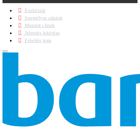
Eszköztár
Személyes adatok
Mentett címek
Jelentés lekérése
Felejtés joga