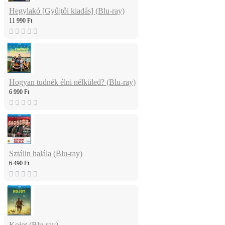
Hegylakó [Gyűjtői kiadás] (Blu-ray)
11 990 Ft
Hogyan tudnék élni nélküled? (Blu-ray)
6 990 Ft
Sztálin halála (Blu-ray)
6 490 Ft
Kojot (Blu-ray)