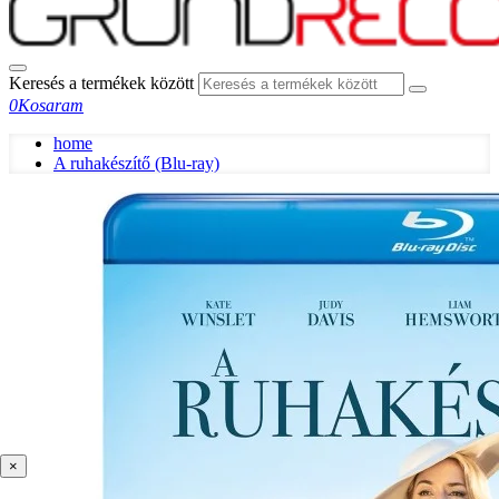
Keresés a termékek között
0
Kosaram
home
A ruhakészítő (Blu-ray)
×