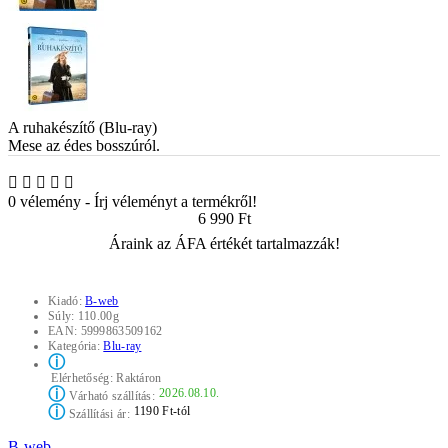
A ruhakészítő (Blu-ray)
Mese az édes bosszúról.
0 vélemény
-
Írj véleményt a termékről!
6 990 Ft
Áraink az ÁFA értékét tartalmazzák!
Kiadó:
B-web
Súly:
110.00g
EAN:
5999863509162
Kategória:
Blu-ray
ⓘ
Elérhetőség:
Raktáron
ⓘ
2026.08.10.
Várható szállítás:
ⓘ
1190 Ft-tól
Szállítási ár:
B-web