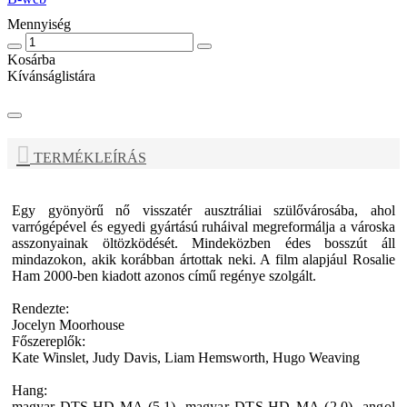
Mennyiség
Kosárba
Kívánságlistára
TERMÉKLEÍRÁS
Egy gyönyörű nő visszatér ausztráliai szülővárosába, ahol
varrógépével és egyedi gyártású ruháival megreformálja a városka
asszonyainak öltözködését. Mindeközben édes bosszút áll
mindazokon, akik korábban ártottak neki. A film alapjául Rosalie
Ham 2000-ben kiadott azonos című regénye szolgált.
Rendezte:
Jocelyn Moorhouse
Főszereplők:
Kate Winslet, Judy Davis, Liam Hemsworth, Hugo Weaving
Hang:
magyar DTS-HD MA (5.1),
magyar DTS-HD MA (2.0),
angol