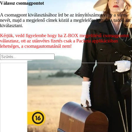
Válassz csomagpontot
A csomagpont kiválasztásához írd be az irányítószámot vagy a város
nevét, majd a megjelenő címek közül a megfelelőre kattintva tudod azt
kiválasztani.
Kérjük, vedd figyelembe hogy ha Z-BOX megjelölésű csomagpontot
választasz, ott az utánvétes fizetés csak a Packeta applikációban
lehetséges, a csomagautomatánál nem!