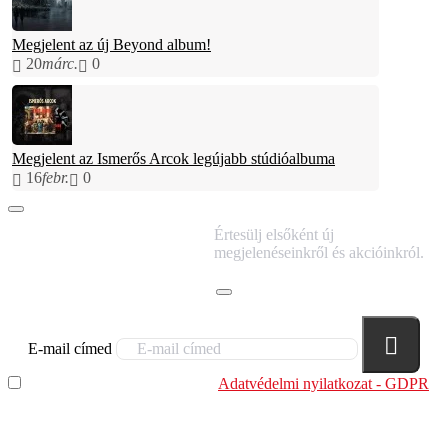
Megjelent az új Beyond album!
20
márc.
0
Megjelent az Ismerős Arcok legújabb stúdióalbuma
16
febr.
0
IRATKOZZ FEL
Értesülj elsőként új
HÍRLEVELÜNKRE!
megjelenéseinkről és akcióinkról.
E-mail címed
Elolvastam és megértettem az
Adatvédelmi nyilatkozat - GDPR
szabályzatban leírtakat. Tudomásul veszem, hogy a
regisztrációkor megadott adataim egy részét anonimizált
formában a cég marketing célokra felhasználja.