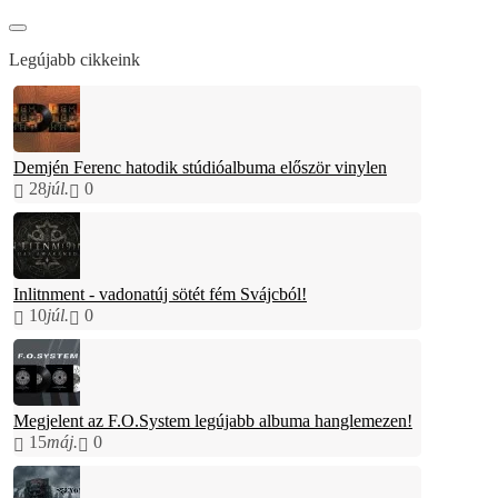
Legújabb cikkeink
Demjén Ferenc hatodik stúdióalbuma először vinylen
28
júl.
0
Inlitnment - vadonatúj sötét fém Svájcból!
10
júl.
0
Megjelent az F.O.System legújabb albuma hanglemezen!
15
máj.
0