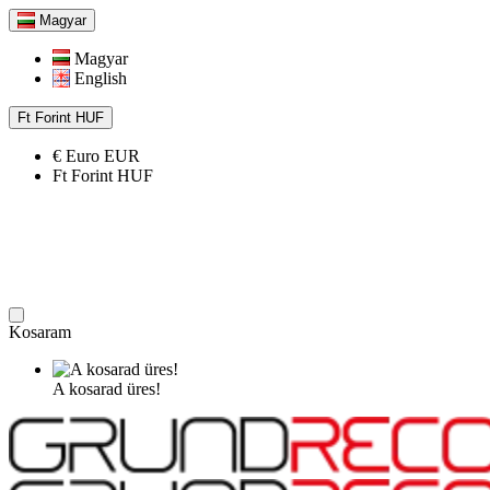
Magyar
Magyar
English
Ft
Forint
HUF
€
Euro
EUR
Ft
Forint
HUF
Kosaram
A kosarad üres!