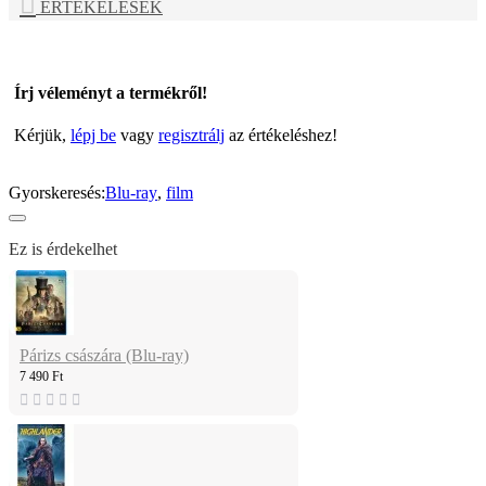
ÉRTÉKELÉSEK
Írj véleményt a termékről!
Kérjük,
lépj be
vagy
regisztrálj
az értékeléshez!
Gyorskeresés:
Blu-ray
,
film
Ez is érdekelhet
Párizs császára (Blu-ray)
7 490 Ft