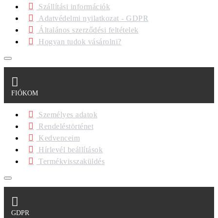
Szállítási információk
Adatvédelmi nyilatkozat - GDPR
Általános szerződési feltételek
Hogyan tudok vásárolni?
FIÓKOM
Személyes adatok
Rendeléstörténet
Kedvenceim
Hírlevél beállítások
Termékvisszaküldés
GDPR