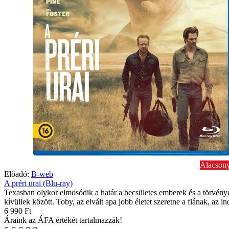
Alacsony
Előadó:
B-web
A préri urai (Blu-ray)
Texasban olykor elmosódik a határ a becsületes emberek és a törvény
kívüliek között. Toby, az elvált apa jobb életet szeretne a fiának, az in
6 990 Ft
Áraink az ÁFA értékét tartalmazzák!