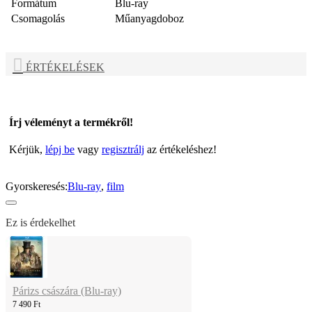
Formátum
Blu-ray
Csomagolás
Műanyagdoboz
ÉRTÉKELÉSEK
Írj véleményt a termékről!
Kérjük,
lépj be
vagy
regisztrálj
az értékeléshez!
Gyorskeresés:
Blu-ray
,
film
Ez is érdekelhet
Párizs császára (Blu-ray)
7 490 Ft