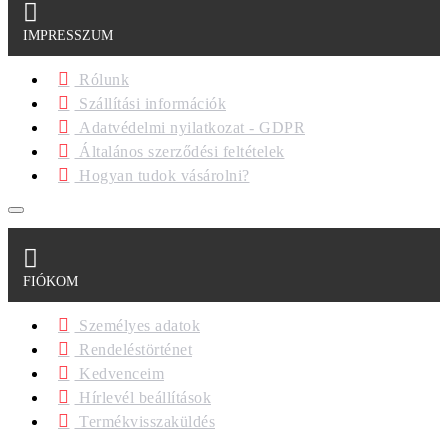
IMPRESSZUM
Rólunk
Szállítási információk
Adatvédelmi nyilatkozat - GDPR
Általános szerződési feltételek
Hogyan tudok vásárolni?
FIÓKOM
Személyes adatok
Rendeléstörténet
Kedvenceim
Hírlevél beállítások
Termékvisszaküldés