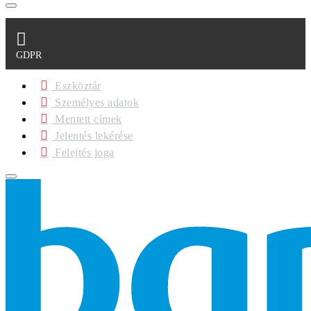
GDPR
Eszköztár
Személyes adatok
Mentett címek
Jelentés lekérése
Felejtés joga