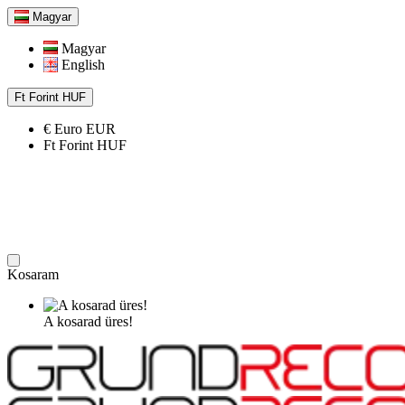
Magyar
Magyar
English
Ft
Forint
HUF
€
Euro
EUR
Ft
Forint
HUF
Kosaram
A kosarad üres!