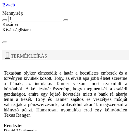
B-web
Mennyiség
Kosárba
Kívánságlistára
TERMÉKLEÍRÁS
Texasban olykor elmosódik a határ a becsületes emberek és a
törvényen kívüliek között. Toby, az
elvált apa jobb életet szeretne
a fiának, az indulatos Tanner viszont most szabadult a
börtönből.
A két testvér összefog, hogy megmentsék a családi
gazdaságot, amire egy lejáró követelés
miatt a bank rá akarja
tenni a kezét. Toby és Tanner sajátos és veszélyes módját
választják a
pénzszerzésnek, rablásokból akarják megszerezni a
hiányzó pénzt. Hamarosan nyomukba ered
egy könyörtelen
Texas Ranger.
Rendezte:
David Mackenzie