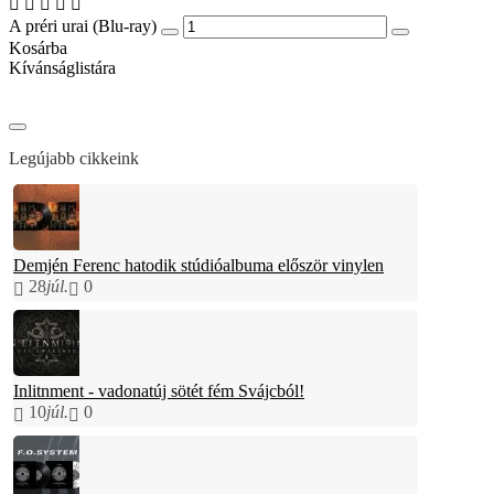
A préri urai (Blu-ray)
Kosárba
Kívánságlistára
Legújabb cikkeink
Demjén Ferenc hatodik stúdióalbuma először vinylen
28
júl.
0
Inlitnment - vadonatúj sötét fém Svájcból!
10
júl.
0