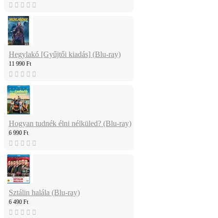
Hegylakó [Gyűjtői kiadás] (Blu-ray)
11 990 Ft
Hogyan tudnék élni nélküled? (Blu-ray)
6 990 Ft
Sztálin halála (Blu-ray)
6 490 Ft