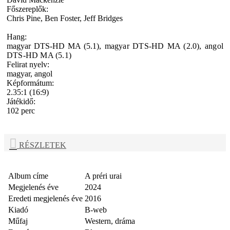
Főszereplők:
Chris Pine, Ben Foster, Jeff Bridges
Hang:
magyar DTS-HD MA (5.1),
magyar DTS-HD MA (2.0),
angol
DTS-HD MA (5.1)
Felirat nyelv:
magyar, angol
Képformátum:
2.35:1 (16:9)
Játékidő:
102 perc
RÉSZLETEK
Album címe
A préri urai
Megjelenés éve
2024
Eredeti megjelenés éve
2016
Kiadó
B-web
Műfaj
Western, dráma