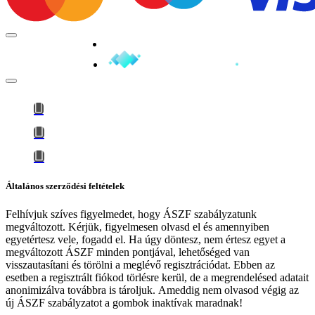
Minden jog fenntartva © 2026
Általános szerződési feltételek
Felhívjuk szíves figyelmedet, hogy
ÁSZF szabályzatunk
megváltozott
. Kérjük, figyelmesen olvasd el és amennyiben
egyetértesz vele, fogadd el. Ha úgy döntesz, nem értesz egyet a
megváltozott ÁSZF minden pontjával, lehetőséged van
visszautasítani és törölni a meglévő regisztrációdat. Ebben az
esetben a regisztrált fiókod törlésre kerül, de a megrendelésed adatait
anonimizálva továbbra is tároljuk.
Ameddig nem olvasod végig az
új ÁSZF szabályzatot a gombok inaktívak maradnak!