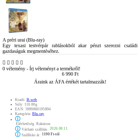
A préri urai (Blu-ray)
Egy texasi testvérpár rablásokból akar pénzt szerezni családi
gazdaságuk megmentéséhez.
0 vélemény
-
Írj véleményt a termékről!
6 990 Ft
Áraink az ÁFA értékét tartalmazzák!
Kiadó:
B-web
Súly:
110.00g
EAN:
5999860195894
Kategória:
Blu-ray
ⓘ
Elérhetőség:
Raktáron
ⓘ
2026.08.11.
Várható szállítás:
ⓘ
1190 Ft-tól
Szállítási ár: