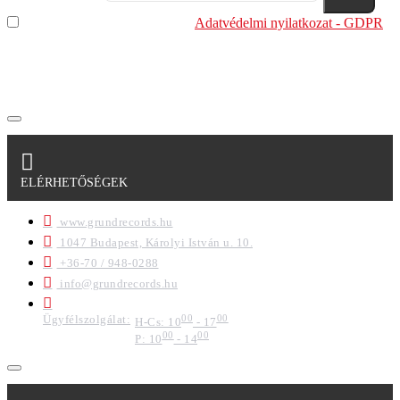
Elolvastam és megértettem az
Adatvédelmi nyilatkozat - GDPR
szabályzatban leírtakat. Tudomásul veszem, hogy a
regisztrációkor megadott adataim egy részét anonimizált
formában a cég marketing célokra felhasználja.
ELÉRHETŐSÉGEK
www.grundrecords.hu
1047 Budapest, Károlyi István u. 10.
+36-70 / 948-0288
info@grundrecords.hu
Ügyfélszolgálat:
00
00
H-Cs: 10
- 17
00
00
P: 10
- 14