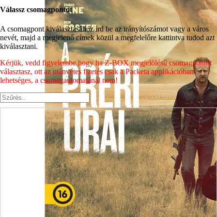
Válassz csomagpontot
A csomagpont kiválasztásához írd be az irányítószámot vagy a város
nevét, majd a megjelenő címek közül a megfelelőre kattintva tudod azt
kiválasztani.
Kérjük, vedd figyelembe hogy ha Z-BOX megjelölésű csomagpontot
választasz, ott az utánvétes fizetés csak a Packeta applikációban
lehetséges, a csomagautomatánál nem!