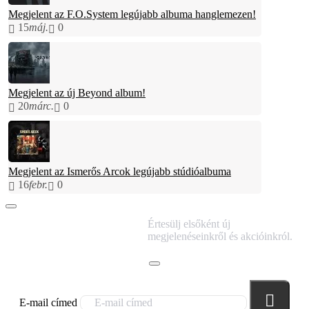
Megjelent az F.O.System legújabb albuma hanglemezen!
15
máj.
0
Megjelent az új Beyond album!
20
márc.
0
Megjelent az Ismerős Arcok legújabb stúdióalbuma
16
febr.
0
IRATKOZZ FEL
Értesülj elsőként új
HÍRLEVELÜNKRE!
megjelenéseinkről és akcióinkról.
E-mail címed