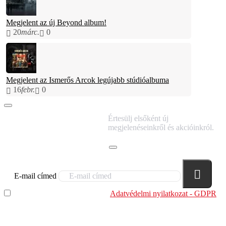
Megjelent az új Beyond album!
20
márc.
0
Megjelent az Ismerős Arcok legújabb stúdióalbuma
16
febr.
0
IRATKOZZ FEL
Értesülj elsőként új
HÍRLEVELÜNKRE!
megjelenéseinkről és akcióinkról.
E-mail címed
Elolvastam és megértettem az
Adatvédelmi nyilatkozat - GDPR
szabályzatban leírtakat. Tudomásul veszem, hogy a
regisztrációkor megadott adataim egy részét anonimizált
formában a cég marketing célokra felhasználja.