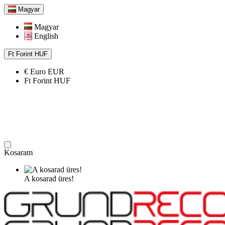
Magyar
Magyar
English
Ft
Forint
HUF
€
Euro
EUR
Ft
Forint
HUF
Kosaram
A kosarad üres!