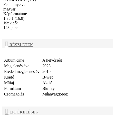
Felirat nyelv:
magyar
Képformátum:
1.85:1 (16:9)
Játékidő:
123 perc
RÉSZLETEK
Album címe
A helyőrség
Megjelenés éve
2023
Eredeti megjelenés éve
2019
Kiadó
B-web
Műfaj
Akció
Formátum
Blu-ray
Csomagolás
Műanyagdoboz
ÉRTÉKELÉSEK