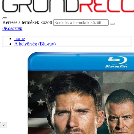
Keresés a termékek között
0
Kosaram
home
A helyőrség (Blu-ray)
×