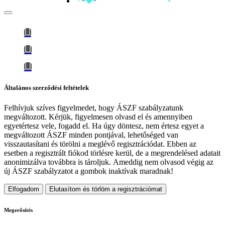
Általános szerződési feltételek
Felhívjuk szíves figyelmedet, hogy
ÁSZF szabályzatunk
megváltozott
. Kérjük, figyelmesen olvasd el és amennyiben
egyetértesz vele, fogadd el. Ha úgy döntesz, nem értesz egyet a
megváltozott ÁSZF minden pontjával, lehetőséged van
visszautasítani és törölni a meglévő regisztrációdat. Ebben az
esetben a regisztrált fiókod törlésre kerül, de a megrendelésed adatait
anonimizálva továbbra is tároljuk.
Ameddig nem olvasod végig az
új ÁSZF szabályzatot a gombok inaktívak maradnak!
Elfogadom
Elutasítom és törlöm a regisztrációmat
Megerősítés