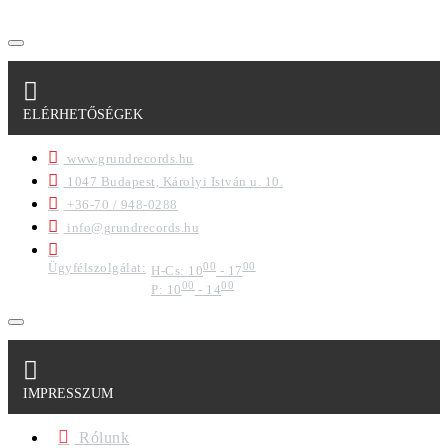
ELÉRHETŐSÉGEK
www.grundrecords.hu
1047 Budapest, Károlyi István u. 10.
+36-70 / 948-0288
info@grundrecords.hu
Ügyfélszolgálat:
00
00
H-Cs: 10
- 17
00
00
P: 10
- 14
IMPRESSZUM
Rólunk