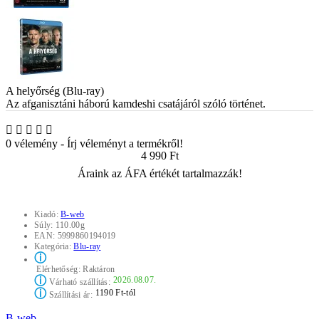
A helyőrség (Blu-ray)
Az afganisztáni háború kamdeshi csatájáról szóló történet.
0 vélemény
-
Írj véleményt a termékről!
4 990 Ft
Áraink az ÁFA értékét tartalmazzák!
Kiadó:
B-web
Súly:
110.00g
EAN:
5999860194019
Kategória:
Blu-ray
ⓘ
Elérhetőség:
Raktáron
ⓘ
2026.08.07.
Várható szállítás:
ⓘ
1190 Ft-tól
Szállítási ár:
B-web