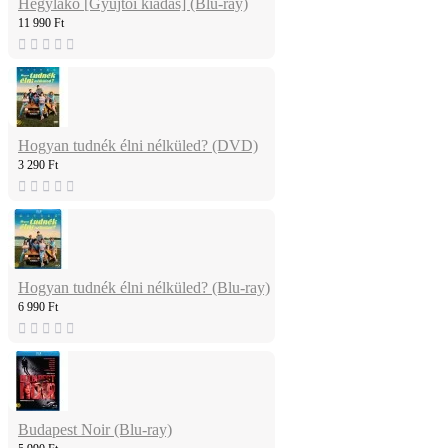
Hegylakó [Gyűjtői kiadás] (Blu-ray)
11 990 Ft
Hogyan tudnék élni nélküled? (DVD)
3 290 Ft
Hogyan tudnék élni nélküled? (Blu-ray)
6 990 Ft
Budapest Noir (Blu-ray)