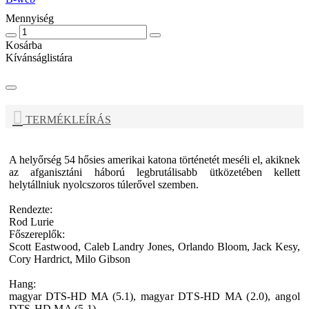
Mennyiség
Kosárba
Kívánságlistára
TERMÉKLEÍRÁS
A helyőrség 54 hősies amerikai katona történetét meséli el, akiknek
az afganisztáni háború legbrutálisabb ütközetében kellett
helytállniuk nyolcszoros túlerővel szemben.
Rendezte:
Rod Lurie
Főszereplők:
Scott Eastwood, Caleb Landry Jones, Orlando Bloom, Jack Kesy,
Cory Hardrict, Milo Gibson
Hang:
magyar DTS-HD MA (5.1),
magyar DTS-HD MA (2.0),
angol
DTS-HD MA (5.1)