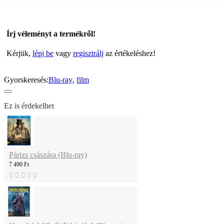
Írj véleményt a termékről!
Kérjük,
lépj be
vagy
regisztrálj
az értékeléshez!
Gyorskeresés:
Blu-ray
,
film
Ez is érdekelhet
Párizs császára (Blu-ray)
7 490 Ft