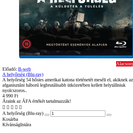
Alacsony
Előadó:
B-web
A helyőrség (Blu-ray)
A helyőrség 54 hősies amerikai katona történetét meséli el, akiknek az
afganisztáni háború legbrutálisabb ütközetében kellett helytállniuk
nyolcszoros..
4 990 Ft
Áraink az ÁFA értékét tartalmazzák!
A helyőrség (Blu-ray)
Kosárba
Kívánságlistára