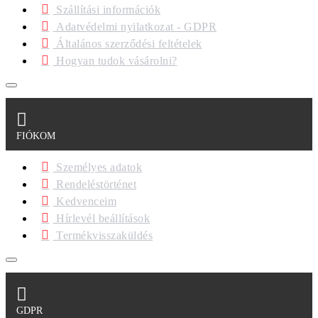
Szállítási információk
Adatvédelmi nyilatkozat - GDPR
Általános szerződési feltételek
Hogyan tudok vásárolni?
FIÓKOM
Személyes adatok
Rendeléstörténet
Kedvenceim
Hírlevél beállítások
Termékvisszaküldés
GDPR