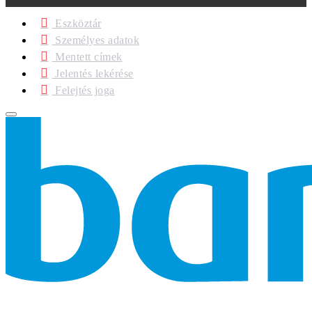
Eszköztár
Személyes adatok
Mentett címek
Jelentés lekérése
Felejtés joga