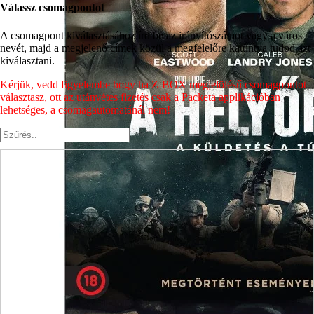
Válassz csomagpontot
A csomagpont kiválasztásához írd be az irányítószámot vagy a város
nevét, majd a megjelenő címek közül a megfelelőre kattintva tudod azt
kiválasztani.
Kérjük, vedd figyelembe hogy ha Z-BOX megjelölésű csomagpontot
választasz, ott az utánvétes fizetés csak a Packeta applikációban
lehetséges, a csomagautomatánál nem!