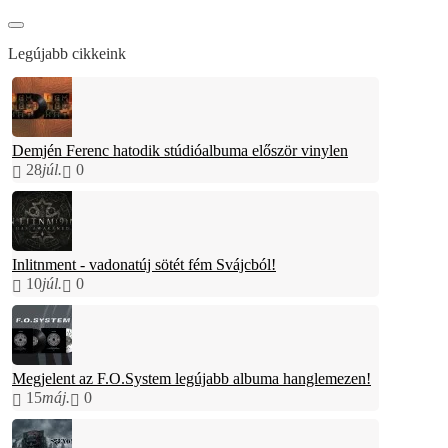
Legújabb cikkeink
Demjén Ferenc hatodik stúdióalbuma először vinylen
28
júl.
0
Inlitnment - vadonatúj sötét fém Svájcból!
10
júl.
0
Megjelent az F.O.System legújabb albuma hanglemezen!
15
máj.
0