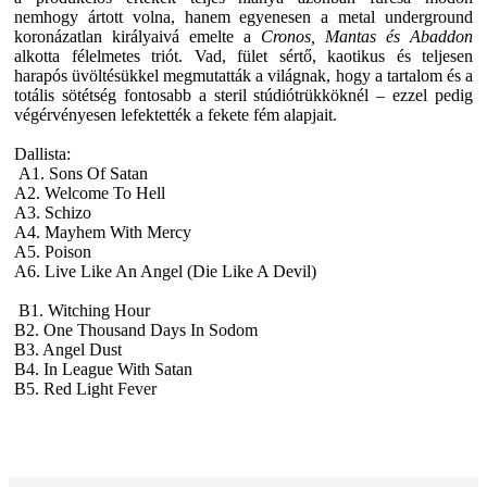
nemhogy ártott volna, hanem egyenesen a metal underground
koronázatlan királyaivá emelte a
Cronos, Mantas és Abaddon
alkotta félelmetes triót. Vad, fület sértő, kaotikus és teljesen
harapós üvöltésükkel megmutatták a világnak, hogy a tartalom és a
totális sötétség fontosabb a steril stúdiótrükköknél – ezzel pedig
végérvényesen lefektették a fekete fém alapjait.
Dallista:
A1. Sons Of Satan
A2. Welcome To Hell
A3. Schizo
A4. Mayhem With Mercy
A5. Poison
A6. Live Like An Angel (Die Like A Devil)
B1. Witching Hour
B2. One Thousand Days In Sodom
B3. Angel Dust
B4. In League With Satan
B5. Red Light Fever