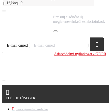
16
febr.
0
IRATKOZZ FEL
Értesülj elsőként új
HÍRLEVELÜNKRE!
megjelenéseinkről és akcióinkról.
E-mail címed
Elolvastam és megértettem az
Adatvédelmi nyilatkozat - GDPR
szabályzatban leírtakat. Tudomásul veszem, hogy a
regisztrációkor megadott adataim egy részét anonimizált
formában a cég marketing célokra felhasználja.
ELÉRHETŐSÉGEK
www.grundrecords.hu