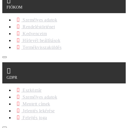
FIÓKOM
Személyes adatok
Rendeléstörténet
Kedvenceim
Hírlevél beállítások
Termékvisszaküldés
GDPR
Eszköztár
Személyes adatok
Mentett címek
Jelentés lekérése
Felejtés joga