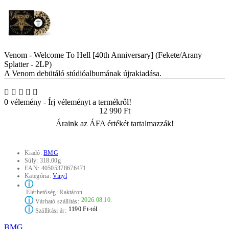
Venom - Welcome To Hell [40th Anniversary] (Fekete/Arany
Splatter - 2LP)
A Venom debütáló stúdióalbumának újrakiadása.
0 vélemény
-
Írj véleményt a termékről!
12 990 Ft
Áraink az ÁFA értékét tartalmazzák!
Kiadó:
BMG
Súly:
318.00g
EAN:
40505378676471
Kategória:
Vinyl
ⓘ
Elérhetőség:
Raktáron
ⓘ
2026.08.10.
Várható szállítás:
ⓘ
1190 Ft-tól
Szállítási ár:
BMG