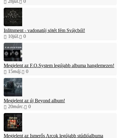
28
júl.
0
Inlitnment - vadonatúj sötét fém Svájcból!
10
júl.
0
Megjelent az F.O.System legújabb albuma hanglemezen!
15
máj.
0
Megjelent az új Beyond album!
20
márc.
0
Megjelent az Ismerős Arcok legújabb stúdióalbuma