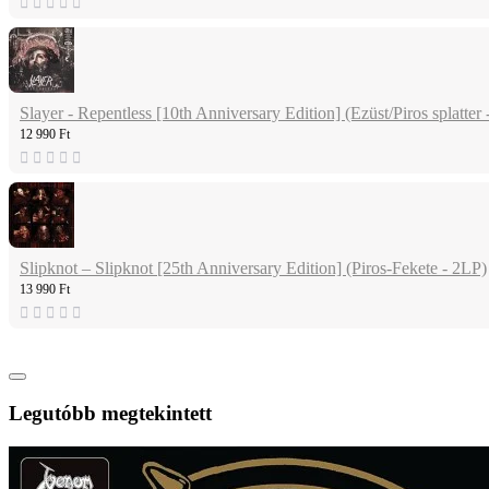
Slayer - Repentless [10th Anniversary Edition] (Ezüst/Piros splatter 
12 990 Ft
Slipknot – Slipknot [25th Anniversary Edition] (Piros-Fekete - 2LP)
13 990 Ft
Legutóbb megtekintett