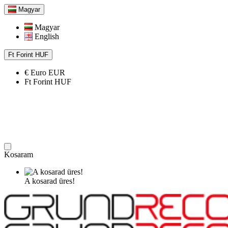
Magyar
Magyar
English
Ft
Forint
HUF
€
Euro
EUR
Ft
Forint
HUF
Kosaram
A kosarad üres!