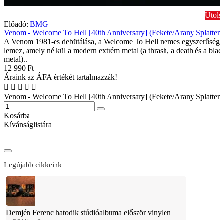
Utol
Előadó:
BMG
Venom - Welcome To Hell [40th Anniversary] (Fekete/Arany Splatter
A Venom 1981-es debütálása, a Welcome To Hell nemes egyszerűségg
lemez, amely nélkül a modern extrém metal (a thrash, a death és a bla
metal)..
12 990 Ft
Áraink az ÁFA értékét tartalmazzák!
Venom - Welcome To Hell [40th Anniversary] (Fekete/Arany Splatter
Kosárba
Kívánságlistára
Legújabb cikkeink
Demjén Ferenc hatodik stúdióalbuma először vinylen