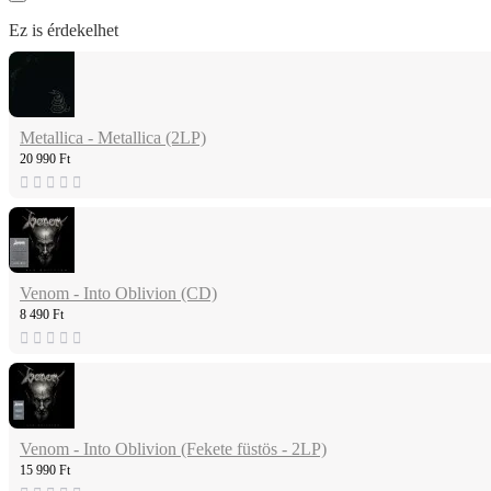
Ez is érdekelhet
Metallica - Metallica (2LP)
20 990 Ft
Venom - Into Oblivion (CD)
8 490 Ft
Venom - Into Oblivion (Fekete füstös - 2LP)
15 990 Ft