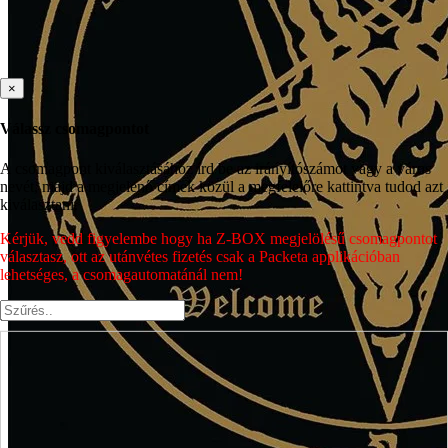
×
Válassz csomagpontot
A csomagpont kiválasztásához írd be az irányítószámot vagy a város
nevét, majd a megjelenő címek közül a megfelelőre kattintva tudod azt
kiválasztani.
Kérjük, vedd figyelembe hogy ha Z-BOX megjelölésű csomagpontot
választasz, ott az utánvétes fizetés csak a Packeta applikációban
lehetséges, a csomagautomatánál nem!