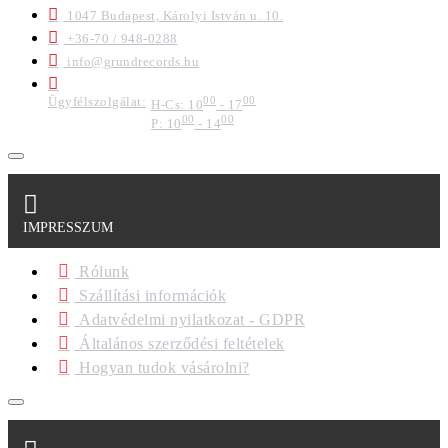
1047 Budapest, Károlyi István u. 10.
+36-70 / 948-0288
info@grundrecords.hu
Ügyfélszolgálat:
00
00
H-Cs: 10
- 17
00
00
P: 10
- 14
IMPRESSZUM
Rólunk
Szállítási információk
Adatvédelmi nyilatkozat - GDPR
Általános szerződési feltételek
Hogyan tudok vásárolni?