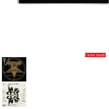
Utolsó darab!