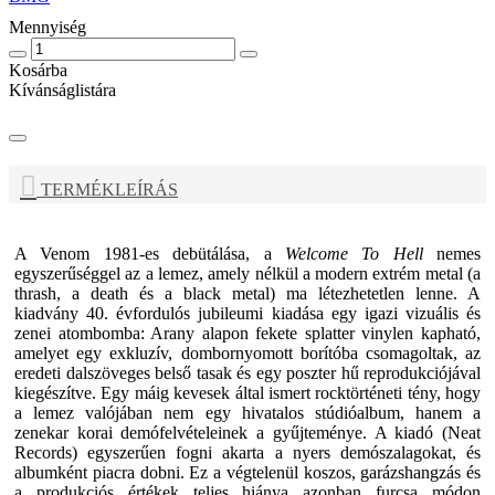
Mennyiség
Kosárba
Kívánságlistára
TERMÉKLEÍRÁS
A
Venom
1981-es debütálása, a
Welcome To Hell
nemes
egyszerűséggel az a lemez, amely nélkül a modern extrém metal (a
thrash, a death és a black metal) ma létezhetetlen lenne. A
kiadvány 40. évfordulós jubileumi kiadása egy igazi vizuális és
zenei atombomba: Arany alapon fekete splatter vinylen kapható,
amelyet egy exkluzív, dombornyomott borítóba csomagoltak, az
eredeti dalszöveges belső tasak és egy poszter hű reprodukciójával
kiegészítve. Egy máig kevesek által ismert rocktörténeti tény, hogy
a lemez valójában nem egy hivatalos stúdióalbum, hanem a
zenekar korai demófelvételeinek a gyűjteménye. A kiadó (Neat
Records) egyszerűen fogni akarta a nyers demószalagokat, és
albumként piacra dobni. Ez a végtelenül koszos, garázshangzás és
a produkciós értékek teljes hiánya azonban furcsa módon