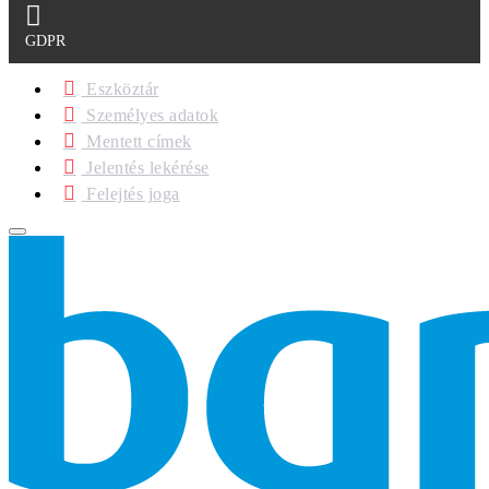
GDPR
Eszköztár
Személyes adatok
Mentett címek
Jelentés lekérése
Felejtés joga