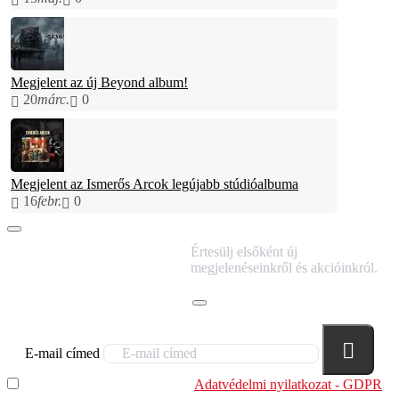
Megjelent az új Beyond album!
20
márc.
0
Megjelent az Ismerős Arcok legújabb stúdióalbuma
16
febr.
0
IRATKOZZ FEL
Értesülj elsőként új
HÍRLEVELÜNKRE!
megjelenéseinkről és akcióinkról.
E-mail címed
Elolvastam és megértettem az
Adatvédelmi nyilatkozat - GDPR