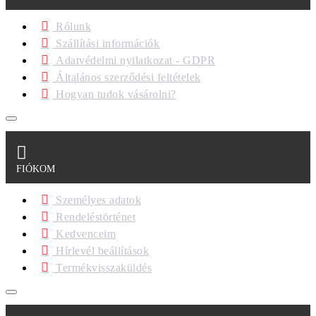
Rólunk
Szállítási információk
Adatvédelmi nyilatkozat - GDPR
Általános szerződési feltételek
Hogyan tudok vásárolni?
FIÓKOM
Személyes adatok
Rendeléstörténet
Kedvenceim
Hírlevél beállítások
Termékvisszaküldés