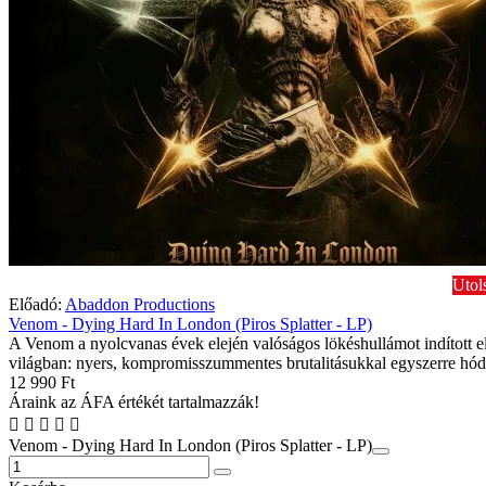
Utol
Előadó:
Abaddon Productions
Venom - Dying Hard In London (Piros Splatter - LP)
A Venom a nyolcvanas évek elején valóságos lökéshullámot indított el
világban: nyers, kompromisszummentes brutalitásukkal egyszerre hódí
12 990 Ft
Áraink az ÁFA értékét tartalmazzák!
Venom - Dying Hard In London (Piros Splatter - LP)