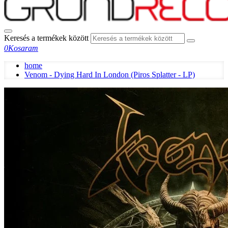
Keresés a termékek között
0
Kosaram
home
Venom - Dying Hard In London (Piros Splatter - LP)