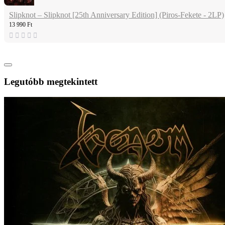
Slipknot – Slipknot [25th Anniversary Edition] (Piros-Fekete - 2LP)
13 990 Ft
Legutóbb megtekintett