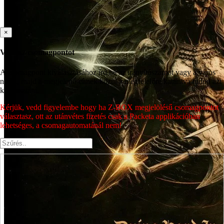
×
Válassz csomagpontot
A csomagpont kiválasztásához írd be az irányítószámot vagy a város
nevét, majd a megjelenő címek közül a megfelelőre kattintva tudod azt
kiválasztani.
Kérjük, vedd figyelembe hogy ha Z-BOX megjelölésű csomagpontot
választasz, ott az utánvétes fizetés csak a Packeta applikációban
lehetséges, a csomagautomatánál nem!