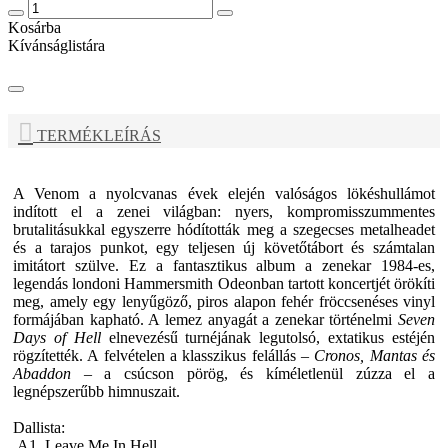
Kosárba
Kívánságlistára
TERMÉKLEÍRÁS
A Venom a nyolcvanas évek elején valóságos lökéshullámot
indított el a zenei világban: nyers, kompromisszummentes
brutalitásukkal egyszerre hódították meg a szegecses metalheadet
és a tarajos punkot, egy teljesen új követőtábort és számtalan
imitátort szülve. Ez a fantasztikus album a zenekar 1984-es,
legendás londoni Hammersmith Odeonban tartott koncertjét örökíti
meg, amely egy lenyűgöző, piros alapon fehér fröccsenéses vinyl
formájában kapható. A lemez anyagát a zenekar történelmi
Seven
Days of Hell
elnevezésű turnéjának legutolsó, extatikus estéjén
rögzítették. A felvételen a klasszikus felállás –
Cronos, Mantas és
Abaddon
– a csúcson pörög, és kíméletlenül zúzza el a
legnépszerűbb himnuszait.
Dallista:
A1. Leave Me In Hell