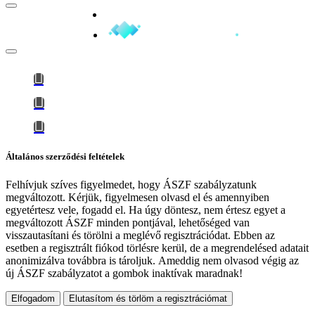
Minden jog fenntartva © 2026
Általános szerződési feltételek
Felhívjuk szíves figyelmedet, hogy
ÁSZF szabályzatunk
megváltozott
. Kérjük, figyelmesen olvasd el és amennyiben
egyetértesz vele, fogadd el. Ha úgy döntesz, nem értesz egyet a
megváltozott ÁSZF minden pontjával, lehetőséged van
visszautasítani és törölni a meglévő regisztrációdat. Ebben az
esetben a regisztrált fiókod törlésre kerül, de a megrendelésed adatait
anonimizálva továbbra is tároljuk.
Ameddig nem olvasod végig az
új ÁSZF szabályzatot a gombok inaktívak maradnak!
Elfogadom
Elutasítom és törlöm a regisztrációmat