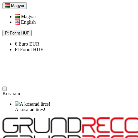
Magyar
Magyar
English
Ft
Forint
HUF
€
Euro
EUR
Ft
Forint
HUF
Kosaram
A kosarad üres!