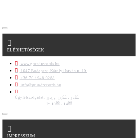
szabályzatban leírtakat. Tudomásul veszem, hogy a
regisztrációkor megadott adataim egy részét anonimizált
formában a cég marketing célokra felhasználja.
ELÉRHETŐSÉGEK
www.grundrecords.hu
1047 Budapest, Károlyi István u. 10.
+36-70 / 948-0288
info@grundrecords.hu
Ügyfélszolgálat:
00
00
H-Cs: 10
- 17
00
00
P: 10
- 14
IMPRESSZUM