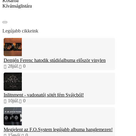
Kosárba
Kívánságlistára
Legújabb cikkeink
Demjén Ferenc hatodik stúdióalbuma először vinylen
28
júl.
0
Inlitnment - vadonatúj sötét fém Svájcból!
10
júl.
0
Megjelent az F.O.System legújabb albuma hanglemezen!
15
máj.
0