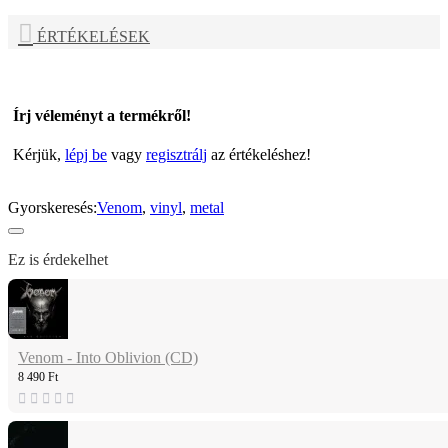
ÉRTÉKELÉSEK
Írj véleményt a termékről!
Kérjük,
lépj be
vagy
regisztrálj
az értékeléshez!
Gyorskeresés:
Venom
,
vinyl
,
metal
Ez is érdekelhet
Venom - Into Oblivion (CD)
8 490 Ft