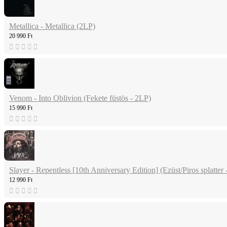
Metallica - Metallica (2LP)
20 990 Ft
Venom - Into Oblivion (Fekete füstös - 2LP)
15 990 Ft
Slayer - Repentless [10th Anniversary Edition] (Ezüst/Piros splatter 
12 990 Ft