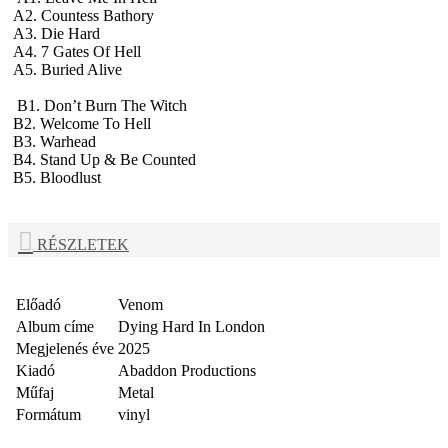
A2. Countess Bathory
A3. Die Hard
A4. 7 Gates Of Hell
A5. Buried Alive
B1. Don’t Burn The Witch
B2. Welcome To Hell
B3. Warhead
B4. Stand Up & Be Counted
B5. Bloodlust
RÉSZLETEK
Előadó
Venom
Album címe
Dying Hard In London
Megjelenés éve
2025
Kiadó
Abaddon Productions
Műfaj
Metal
Formátum
vinyl