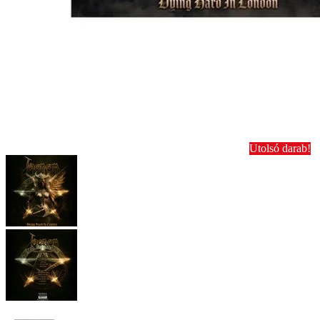
Utolsó darab!