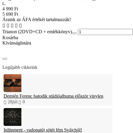
t..
4 990 Ft
5 690 Ft
Áraink az ÁFA értékét tartalmazzák!
Trianon (2DVD+CD + emlékkönyv)
Kosárba
Kívánságlistára
Legújabb cikkeink
Demjén Ferenc hatodik stúdióalbuma először vinylen
28
júl.
0
Inlitnment - vadonatúj sötét fém Svájcból!