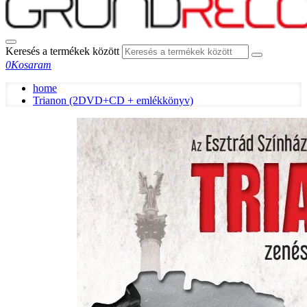
Keresés a termékek között
0
Kosaram
home
Trianon (2DVD+CD + emlékkönyv)