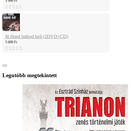
3 990 Ft
Itt élned halnod kell (2DVD+CD)
5 690 Ft
Legutóbb megtekintett