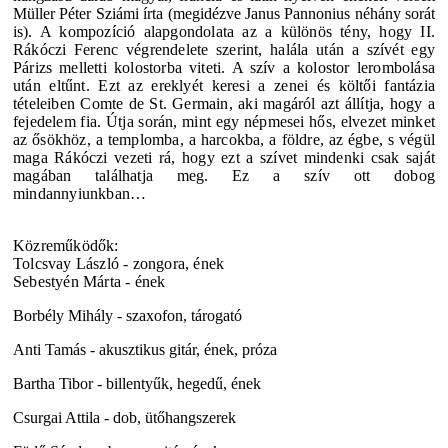
Müller Péter Sziámi
írta (megidézve Janus Pannonius néhány sorát
is).
A kompozíció alapgondolata az a különös tény, hogy II.
Rákóczi Ferenc végrendelete szerint, halála után a szívét egy
Párizs melletti kolostorba viteti. A szív a kolostor lerombolása
után eltűnt. Ezt az ereklyét keresi a zenei és költői fantázia
tételeiben Comte de St. Germain, aki magáról azt állítja, hogy a
fejedelem fia. Útja során, mint egy népmesei hős, elvezet minket
az ősökhöz, a templomba, a harcokba, a földre, az égbe, s végül
maga Rákóczi vezeti rá, hogy ezt a szívet mindenki csak saját
magában találhatja meg. Ez a szív ott dobog
mindannyiunkban…
Közreműködők:
Tolcsvay László - zongora, ének
Sebestyén Márta - ének
Borbély Mihály - szaxofon, tárogató
Anti Tamás - akusztikus gitár, ének, próza
Bartha Tibor - billentyűk, hegedű, ének
Csurgai Attila - dob, ütőhangszerek