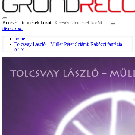
Keresés a termékek között
0
Kosaram
home
Tolcsvay László – Müller Péter Sziámi: Rákóczi fantázia
(CD)