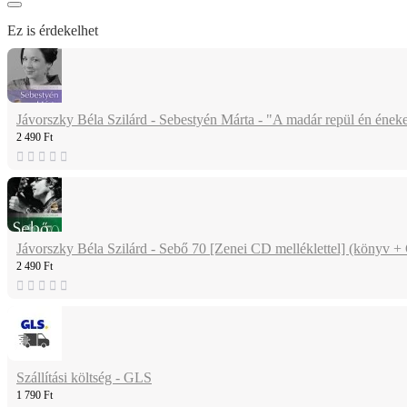
Ez is érdekelhet
Jávorszky Béla Szilárd - Sebestyén Márta - "A madár repül én ének
2 490 Ft
Jávorszky Béla Szilárd - Sebő 70 [Zenei CD melléklettel] (könyv +
2 490 Ft
Szállítási költség - GLS
1 790 Ft