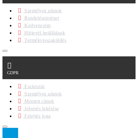
Személyes adatok
Rendeléstörténet
Kedvenceim
Hírlevél beállítások
Termékvisszaküldés
GDPR
Eszköztár
Személyes adatok
Mentett címek
Jelentés lekérése
Felejtés joga