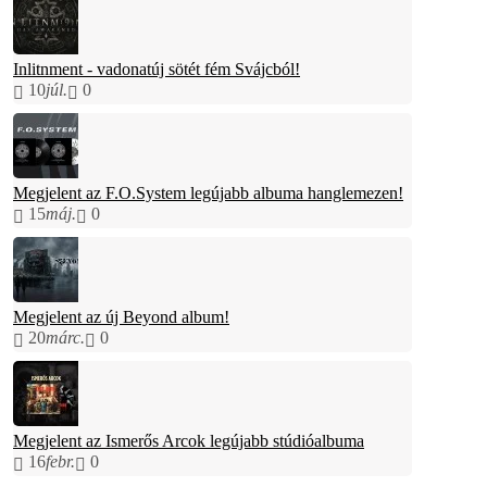
Inlitnment - vadonatúj sötét fém Svájcból!
10
júl.
0
Megjelent az F.O.System legújabb albuma hanglemezen!
15
máj.
0
Megjelent az új Beyond album!
20
márc.
0
Megjelent az Ismerős Arcok legújabb stúdióalbuma
16
febr.
0