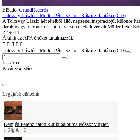
Előadó:
GrundRecords
Tolcsvay László – Müller Péter Sziámi: Rákóczi fantázia (CD)
A Tolcsvay László hét tételből álló, népzenei inspirációjú, különös h
darab magyar, francia és latin nyelven énekelt verseit Müller Péter Sz
2 490 Ft
Áraink az ÁFA értékét tartalmazzák!
Tolcsvay László – Müller Péter Sziámi: Rákóczi fantázia (CD)
Kosárba
Kívánságlistára
Legújabb cikkeink
Demjén Ferenc hatodik stúdióalbuma először vinylen
28
júl.
0