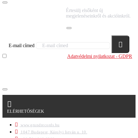
IRATKOZZ FEL
Értesülj elsőként új
HÍRLEVELÜNKRE!
megjelenéseinkről és akcióinkról.
E-mail címed
Elolvastam és megértettem az
Adatvédelmi nyilatkozat - GDPR
szabályzatban leírtakat. Tudomásul veszem, hogy a
regisztrációkor megadott adataim egy részét anonimizált
formában a cég marketing célokra felhasználja.
ELÉRHETŐSÉGEK
www.grundrecords.hu
1047 Budapest, Károlyi István u. 10.