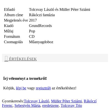
Előadó
Tolcsvay László és Müller Péter Sziámi
Album címe
Rákóczi fantázia
Megjelenés éve
2017
Kiadó
GrundRecords
Műfaj
Pop
Formátum
CD
Csomagolás
Műanyagdoboz
ÉRTÉKELÉSEK
Írj véleményt a termékről!
Kérjük,
lépj be
vagy
regisztrálj
az értékeléshez!
Gyorskeresés:
Tolcsvay László
,
Müller Péter Sziámi
,
Rákóczí
Ferenc
,
Sebestyén Márta
,
eredetzene
,
Tolcsvay Trio