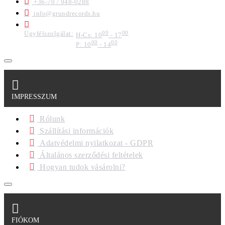
+36-70 / 948-0288
info@grundrecords.hu
Ügyfélszolgálat:
00
00
H-Cs: 10
- 17
00
00
P: 10
- 14
IMPRESSZUM
Rólunk
Szállítási információk
Adatvédelmi nyilatkozat - GDPR
Általános szerződési feltételek
Hogyan tudok vásárolni?
FIÓKOM