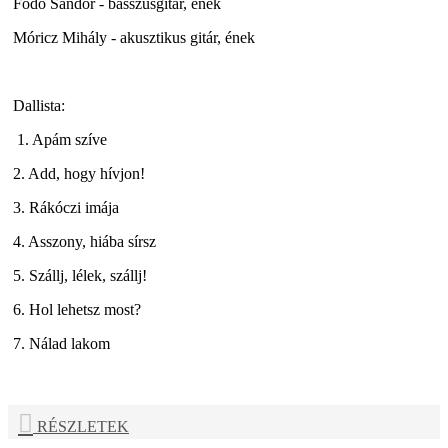
Födő Sándor - basszusgitár, ének
Móricz Mihály - akusztikus gitár, ének
Dallista:
1. Apám szíve
2. Add, hogy hívjon!
3. Rákóczi imája
4. Asszony, hiába sírsz
5. Szállj, lélek, szállj!
6. Hol lehetsz most?
7. Nálad lakom
RÉSZLETEK