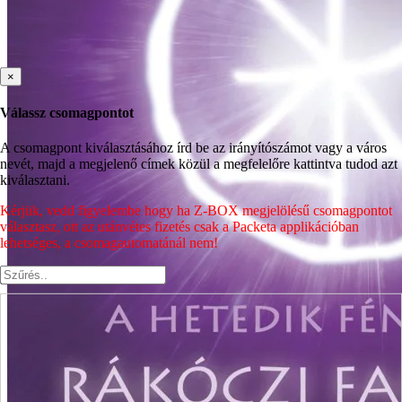
×
Válassz csomagpontot
A csomagpont kiválasztásához írd be az irányítószámot vagy a város
nevét, majd a megjelenő címek közül a megfelelőre kattintva tudod azt
kiválasztani.
Kérjük, vedd figyelembe hogy ha Z-BOX megjelölésű csomagpontot
választasz, ott az utánvétes fizetés csak a Packeta applikációban
lehetséges, a csomagautomatánál nem!