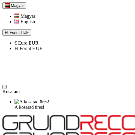
Magyar
Magyar
English
Ft
Forint
HUF
€
Euro
EUR
Ft
Forint
HUF
Kosaram
A kosarad üres!