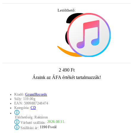
Letölthető:
2 490 Ft
Áraink az ÁFA értékét tartalmazzák!
Kiadó:
GrundRecords
Súly:
119.00g
EAN:
5999887248474
Kategória:
CD
ⓘ
Elérhetőség:
Raktáron
ⓘ
2026.08.11.
Várható szállítás:
ⓘ
1190 Ft-tól
Szállítási ár: