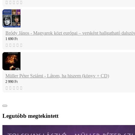
Bródy János - Magyarok közt európai – versként hallgatható dalsz
1 690 Ft
Müller Péter Sziámi - Látom, ha hiszem (könyv + CD)
2 990 Ft
Legutóbb megtekintett