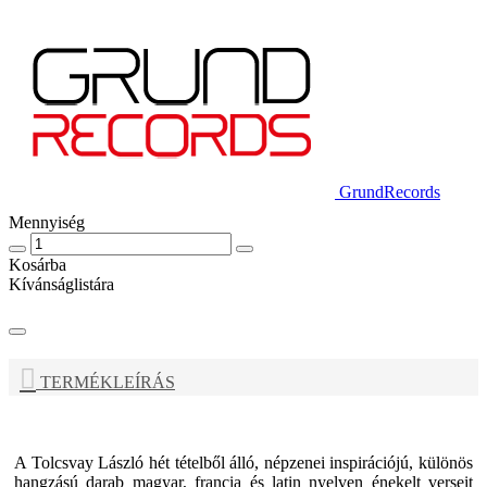
GrundRecords
Mennyiség
Kosárba
Kívánságlistára
TERMÉKLEÍRÁS
A
Tolcsvay László
hét tételből álló, népzenei inspirációjú, különös
hangzású darab magyar, francia és latin nyelven énekelt verseit