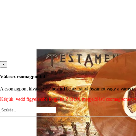
×
Válassz csomagpontot
A csomagpont kiválasztásához írd be az irányítószámot vagy a város nev
Kérjük, vedd figyelembe hogy ha Z-BOX megjelölésű csomagpontot vála