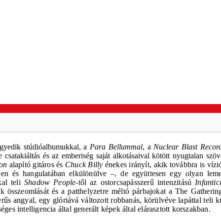
egyedik stúdióalbumukkal, a
Para Bellummal
, a
Nuclear Blast Recor
e csatakiáltás és az emberiség saját alkotásaival kötött nyugtalan sz
son
alapító gitáros és
Chuck Billy
énekes irányít, akik továbbra is víz
en és hangulatában elkülönülve –, de együttesen egy olyan leme
kal teli
Shadow People
-től az ostorcsapásszerű intenzitású
Infantic
ációk összeomlását és a patthelyzetre méltó párbajokat a The Gatheri
rűs angyal, egy glóriává változott robbanás, körülvéve lapáttal teli 
ges intelligencia által generált képek által elárasztott korszakban.