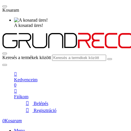
Kosaram
A kosarad üres!
Keresés a termékek között
Kedvenceim
0
Fiókom
Belépés
Regisztráció
0
Kosaram
Menu