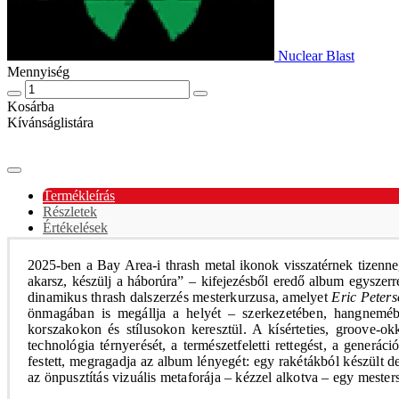
Nuclear Blast
Mennyiség
Kosárba
Kívánságlistára
Termékleírás
Részletek
Értékelések
2025-ben a Bay Area-i thrash metal ikonok visszatérnek tizenn
akarsz, készülj a háborúra” – kifejezésből eredő album egyszerr
dinamikus thrash dalszerzés mesterkurzusa, amelyet
Eric Peter
önmagában is megállja a helyét – szerkezetében, hangneméb
korszakokon és stílusokon keresztül. A kísérteties, groove-ok
technológia térnyerését, a természetfeletti rettegést, a gener
festett, megragadja az album lényegét: egy rakétákból készült de
az önpusztítás vizuális metaforája – kézzel alkotva – egy mestersé