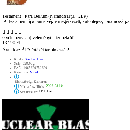
Testament - Para Bellum (Narancssárga - 2LP)
A Testament új albuma végre megérkezett, különleges, nararncssárga 
0 vélemény
-
Írj véleményt a termékről!
13 590 Ft
Áraink az ÁFA értékét tartalmazzák!
Kiadó:
Nuclear Blast
Súly:
620.00g
EAN:
4065629752620
Kategória:
Vinyl
ⓘ
Elérhetőség:
Raktáron
ⓘ
2026.08.10.
Várható szállítás:
ⓘ
1190 Ft-tól
Szállítási ár: