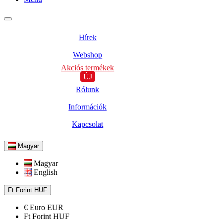
Hírek
Webshop
Akciós termékek
ÚJ
Rólunk
Információk
Kapcsolat
Magyar
Magyar
English
Ft
Forint
HUF
€
Euro
EUR
Ft
Forint
HUF