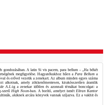
ds
gondozásában. A latin Si vis pacem, para bellum – „Ha békét
övetségének megfigyelése.
Hagyatékukhoz hűen a
Para Bellum
a
ióval és erővel vezetik a zenekart. Az album minden egyes száma
zt alkotnak, amely zökkenőmentesen, kirakósszerűen áramlik
ide A.I.
-ig a zenekar időtlen és azonnali témákat boncolgat: a
ng-szerű
High Noon
-ban.
A borító, amelyet ismét
Eliran Kantor
kultisták, akiknek arcára könyvek vannak szíjazva. Ez a vakhit és