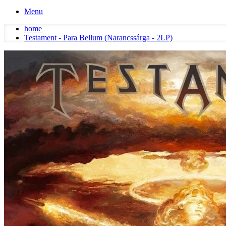
Menu
home
Testament - Para Bellum (Narancssárga - 2LP)