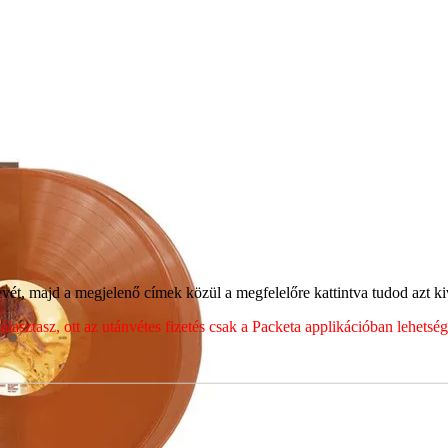
ét, majd a megjelenő címek közül a megfelelőre kattintva tudod azt kiv
sztasz, ott az utánvétes fizetés csak a Packeta applikációban lehets