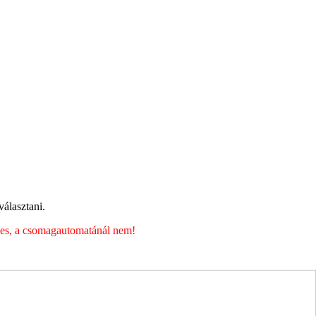
álasztani.
éges, a csomagautomatánál nem!