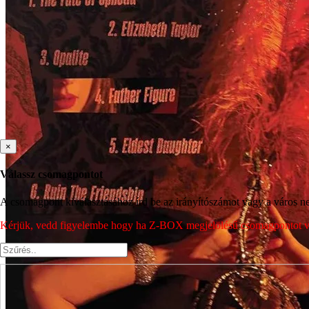
×
Válassz csomagpontot
A csomagpont kiválasztásához írd be az irányítószámot vagy a város nev
Kérjük, vedd figyelembe hogy ha Z-BOX megjelölésű csomagpontot vála