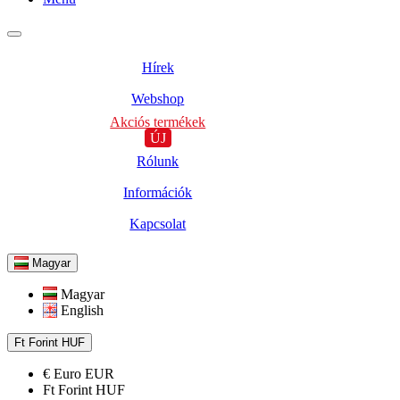
Hírek
Webshop
Akciós termékek
ÚJ
Rólunk
Információk
Kapcsolat
Magyar
Magyar
English
Ft
Forint
HUF
€
Euro
EUR
Ft
Forint
HUF