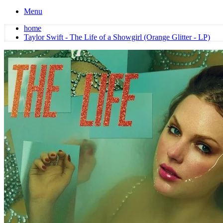
Menu
home
Taylor Swift - The Life of a Showgirl (Orange Glitter - LP)