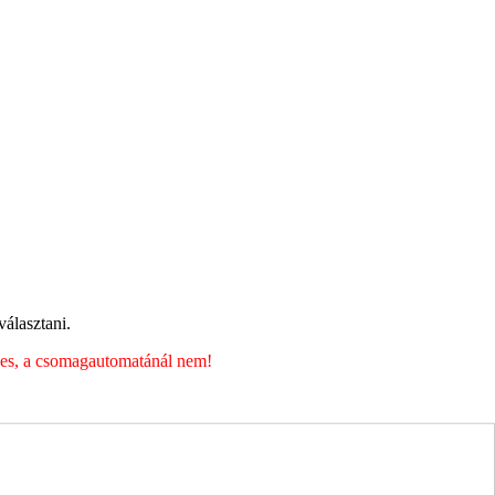
álasztani.
éges, a csomagautomatánál nem!