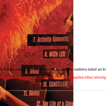
ét, majd a megjelenő címek közül a megfelelőre kattintva tudod azt kiv
sztasz, ott az utánvétes fizetés csak a Packeta applikációban lehets