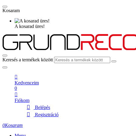
Kosaram
A kosarad üres!
Keresés a termékek között
Kedvenceim
0
Fiókom
Belépés
Regisztráció
0
Kosaram
Menu