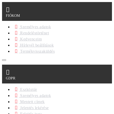
FIÓKOM
Személyes adatok
Rendeléstörténet
Kedvenceim
Hírlevél beállítások
Termékvisszaküldés
GDPR
Eszköztár
Személyes adatok
Mentett címek
Jelentés lekérése
Felejtés joga