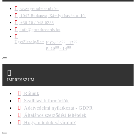
www.grundrecords.hu
1047 Budapest, Károlyi István u. 10.
+36-70 / 948-0288
info@grundrecords.hu
Ügyfélszolgálat:
00
00
H-Cs: 10
- 17
00
00
P: 10
- 14
IMPRESSZUM
Rólunk
Szállítási információk
Adatvédelmi nyilatkozat - GDPR
Általános szerződési feltételek
Hogyan tudok vásárolni?