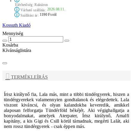
ⓘ
Elérhetőség:
Raktáron
ⓘ
2026.08.11.
Várható szállítás:
ⓘ
1190 Ft-tól
Szállítási ár:
Kossuth Kiadó
Mennyiség
Kosárba
Kívánságlistára
TERMÉKLEÍRÁS
Írisz királynő fia, Lala más, mint a többi tündérgyerek, hiszen a
tündérgyerekek valamennyien gondtalanok és elégedettek. Lala
viszont kiváncsi, és olyan kalandokba keveredik, amikkel
alaposan felforgatja Tündérföld békéjét.
Aki végighallgatja a
bonyodalmakat, amelyek Aterpater, Írisz királynő, Amalfi
kapitány, a kis Gigi és Csill körül támadnak, megérti Lalát, aki
nem rossz tündérgyerek - csak éppen más.