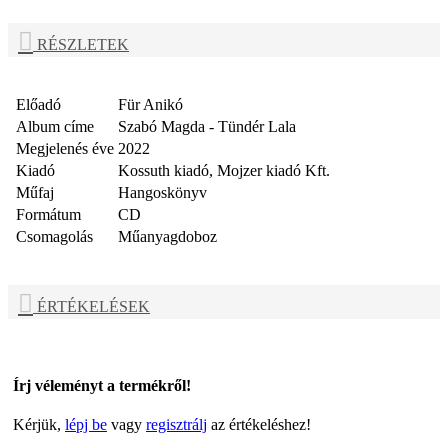
RÉSZLETEK
Előadó
Für Anikó
Album címe
Szabó Magda - Tündér Lala
Megjelenés éve
2022
Kiadó
Kossuth kiadó, Mojzer kiadó Kft.
Műfaj
Hangoskönyv
Formátum
CD
Csomagolás
Műanyagdoboz
ÉRTÉKELÉSEK
Írj véleményt a termékről!
Kérjük,
lépj be
vagy
regisztrálj
az értékeléshez!