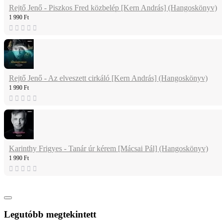
Rejtő Jenő - Piszkos Fred közbelép [Kern András] (Hangoskönyv)
1 990 Ft
Rejtő Jenő - Az elveszett cirkáló [Kern András] (Hangoskönyv)
1 990 Ft
Karinthy Frigyes - Tanár úr kérem [Mácsai Pál] (Hangoskönyv)
1 990 Ft
Legutóbb megtekintett