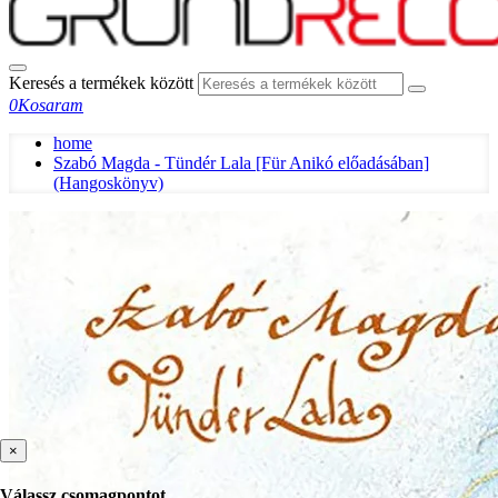
Keresés a termékek között
0
Kosaram
home
Szabó Magda - Tündér Lala [Für Anikó előadásában]
(Hangoskönyv)
×
Válassz csomagpontot