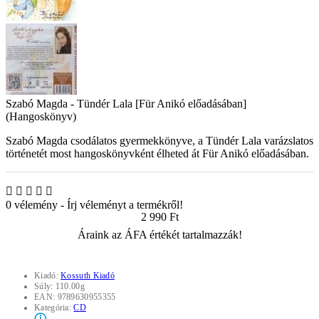
Szabó Magda - Tündér Lala [Für Anikó előadásában]
(Hangoskönyv)
Szabó Magda csodálatos gyermekkönyve, a Tündér Lala varázslatos
történetét most hangoskönyvként élheted át Für Anikó előadásában.
0 vélemény
-
Írj véleményt a termékről!
2 990 Ft
Áraink az ÁFA értékét tartalmazzák!
Kiadó:
Kossuth Kiadó
Súly:
110.00g
EAN:
9789630955355
Kategória:
CD