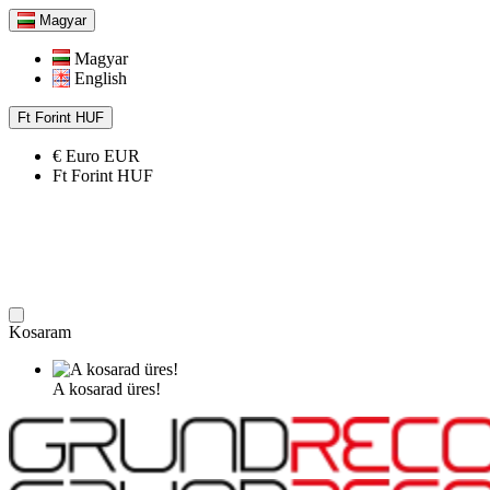
Magyar
Magyar
English
Ft
Forint
HUF
€
Euro
EUR
Ft
Forint
HUF
Kosaram
A kosarad üres!