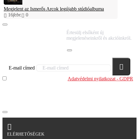
Megjelent az Ismerős Arcok legújabb stúdióalbuma
16
febr.
0
IRATKOZZ FEL
Értesülj elsőként új
HÍRLEVELÜNKRE!
megjelenéseinkről és akcióinkról.
E-mail címed
Elolvastam és megértettem az
Adatvédelmi nyilatkozat - GDPR
szabályzatban leírtakat. Tudomásul veszem, hogy a
regisztrációkor megadott adataim egy részét anonimizált
formában a cég marketing célokra felhasználja.
ELÉRHETŐSÉGEK