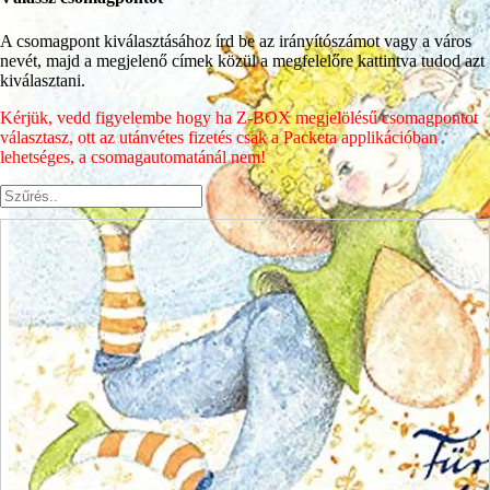
A csomagpont kiválasztásához írd be az irányítószámot vagy a város
nevét, majd a megjelenő címek közül a megfelelőre kattintva tudod azt
kiválasztani.
Kérjük, vedd figyelembe hogy ha Z-BOX megjelölésű csomagpontot
választasz, ott az utánvétes fizetés csak a Packeta applikációban
lehetséges, a csomagautomatánál nem!