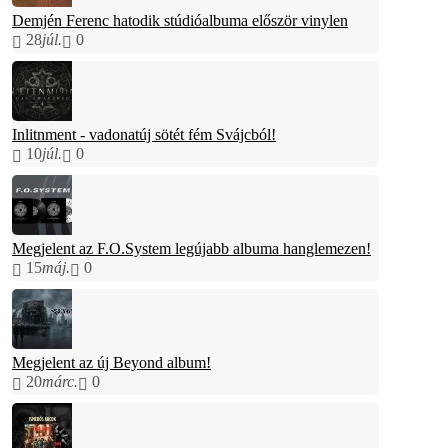
Demjén Ferenc hatodik stúdióalbuma először vinylen
28
júl.
0
Inlitnment - vadonatúj sötét fém Svájcból!
10
júl.
0
Megjelent az F.O.System legújabb albuma hanglemezen!
15
máj.
0
Megjelent az új Beyond album!
20
márc.
0