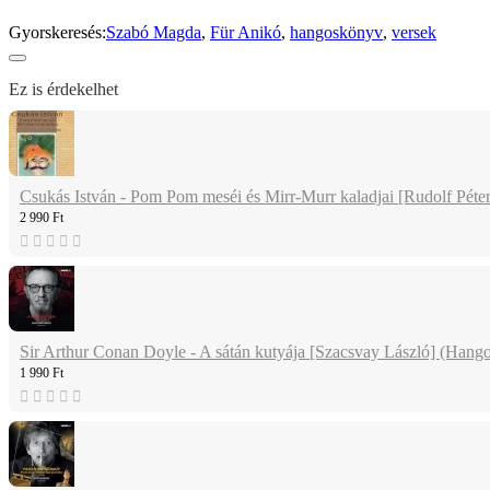
Gyorskeresés:
Szabó Magda
,
Für Anikó
,
hangoskönyv
,
versek
Ez is érdekelhet
Csukás István - Pom Pom meséi és Mirr-Murr kaladjai [Rudolf Pét
2 990 Ft
Sir Arthur Conan Doyle - A sátán kutyája [Szacsvay László] (Hang
1 990 Ft