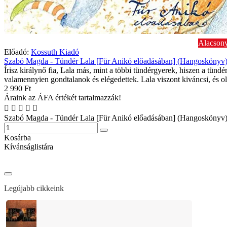
Alacsony
Előadó:
Kossuth Kiadó
Szabó Magda - Tündér Lala [Für Anikó előadásában] (Hangoskönyv
Írisz királynő fia, Lala más, mint a többi tündérgyerek, hiszen a tünd
valamennyien gondtalanok és elégedettek. Lala viszont kiváncsi, és ol
2 990 Ft
Áraink az ÁFA értékét tartalmazzák!
Szabó Magda - Tündér Lala [Für Anikó előadásában] (Hangoskönyv
Kosárba
Kívánságlistára
Legújabb cikkeink