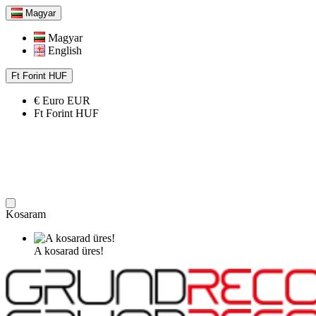
Magyar
Magyar
English
Ft
Forint
HUF
€
Euro
EUR
Ft
Forint
HUF
Kosaram
A kosarad üres!