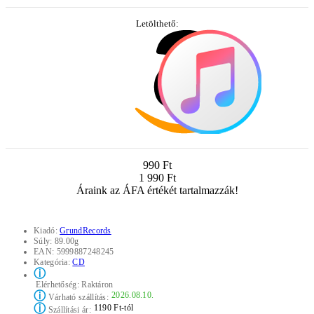
Letölthető:
990 Ft
1 990 Ft
Áraink az ÁFA értékét tartalmazzák!
Kiadó:
GrundRecords
Súly:
89.00g
EAN:
5999887248245
Kategória:
CD
ⓘ
Elérhetőség:
Raktáron
ⓘ
2026.08.10.
Várható szállítás:
ⓘ
1190 Ft-tól
Szállítási ár: