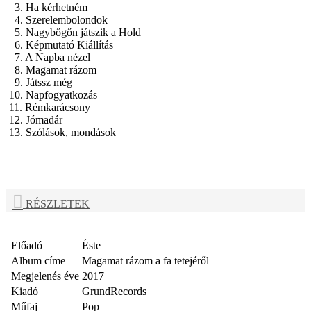
3. Ha kérhetném
4. Szerelembolondok
5. Nagybőgőn játszik a Hold
6. Képmutató Kiállítás
7. A Napba nézel
8. Magamat rázom
9. Játssz még
10. Napfogyatkozás
11. Rémkarácsony
12. Jómadár
13. Szólások, mondások
RÉSZLETEK
Előadó
Éste
Album címe
Magamat rázom a fa tetejéről
Megjelenés éve
2017
Kiadó
GrundRecords
Műfaj
Pop