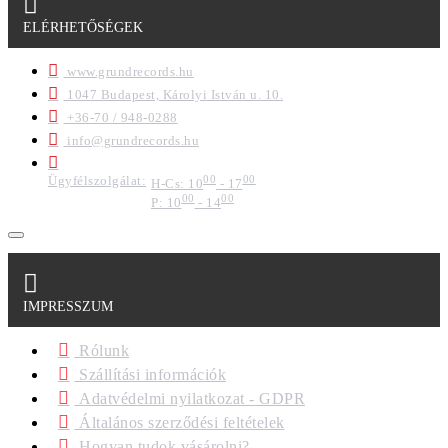
ELÉRHETŐSÉGEK
www.grundrecords.hu
1047 Budapest, Károlyi István u. 10.
+36-70 / 948-0288
info@grundrecords.hu
Ügyfélszolgálat:
00
00
H-Cs: 10
- 17
00
00
P: 10
- 14
IMPRESSZUM
Rólunk
Szállítási információk
Adatvédelmi nyilatkozat - GDPR
Általános szerződési feltételek
Hogyan tudok vásárolni?