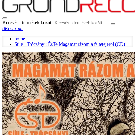
Keresés a termékek között
0
Kosaram
home
Süle - Trócsányi: ÉsTe Magamat rázom a fa tetejéről (CD)