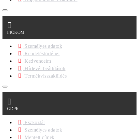
FIÓKOM
Személyes adatok
Rendeléstörténet
Kedvenceim
Hírlevél beállítások
Termékvisszaküldés
GDPR
Eszköztár
Személyes adatok
Mentett címek