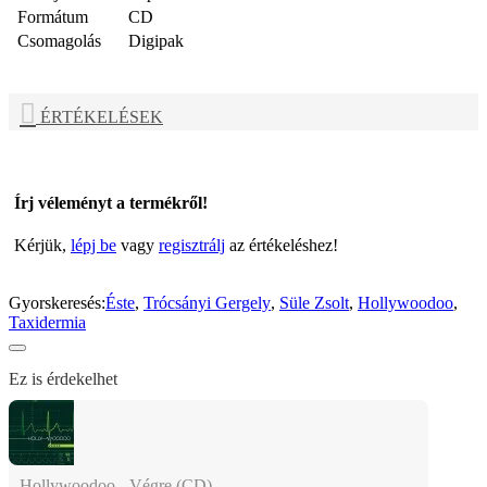
Formátum
CD
Csomagolás
Digipak
ÉRTÉKELÉSEK
Írj véleményt a termékről!
Kérjük,
lépj be
vagy
regisztrálj
az értékeléshez!
Gyorskeresés:
Éste
,
Trócsányi Gergely
,
Süle Zsolt
,
Hollywoodoo
,
Taxidermia
Ez is érdekelhet
Hollywoodoo - Végre (CD)