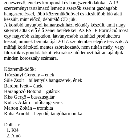
zeneszerző, énekes komponált és hangszerelt dalokat. A 13
szerzeményt tartalmazó lemez a szerzők szerint gazdagabb
hangszereléssel, több közreműködővel és kicsit több idő alatt
készült, mint előző, debütáló CD-jük.
A korábbi anyagból kamaraszínházi előadás készült, amit nagy
sikerrel adtak elő élő zenei betétekkel. Az ÉSTE Formáció most
egy nagyobb színpadon, látványosabb színházi produkcióra
készül, aminek bemutatóját 2017. szeptember elejére tervezik. A
műfaji korlátoktól mentes szórakoztató, nem ritkán mély, vagy
filozofikus gondolatokat felsorakoztató lemezt bátran ajánljuk
minden korosztály számára.
Közreműködők:
Trócsányi Gergely – ének
Süle Zsolt – billentyűs hangszerek, ének
Bardon Ivett – ének
Harangozó Botond – gitárok
Kiss Gergő – basszusgitár
Kulics Ádám – ütőhangszerek
Marton Zoltán – trombita
Ruha Arnold – hegedű, tangóharmonika
Dallista:
1. Kié
2. A nő