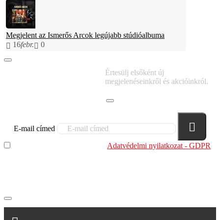
Megjelent az Ismerős Arcok legújabb stúdióalbuma
16
febr.
0
IRATKOZZ FEL
Értesülj elsőként új
HÍRLEVELÜNKRE!
megjelenéseinkről és akcióinkról.
E-mail címed
Elolvastam és megértettem az
Adatvédelmi nyilatkozat - GDPR
szabályzatban leírtakat. Tudomásul veszem, hogy a
regisztrációkor megadott adataim egy részét anonimizált
formában a cég marketing célokra felhasználja.