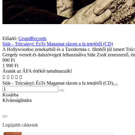
Előadó:
GrundRecords
Süle - Trócsányi: ÉsTe Magamat rázom a fa tetejéről (CD)
A Hollywoodoo zenekarból és a Taxidermia c. filmből jól ismert Tróc
Gergely verseit és dalszövegeit felhasználva Süle Zsolt zeneszerző, é
990 Ft
1 990 Ft
Áraink az ÁFA értékét tartalmazzák!
Süle - Trócsányi: ÉsTe Magamat rázom a fa tetejéről (CD)
Kosárba
Kívánságlistára
Legújabb cikkeink