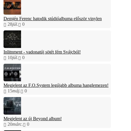
Demjén Ferenc hatodik stúdióalbuma először vinylen
28
júl.
0
Inlitnment - vadonatúj sötét fém Svájcból!
10
júl.
0
Megjelent az F.O.System legújabb albuma hanglemezen!
15
máj.
0
Megjelent az új Beyond album!
20
márc.
0