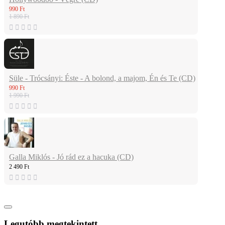
990 Ft
1 890 Ft
Süle - Trócsányi: Éste - A bolond, a majom, Én és Te (CD)
990 Ft
1 990 Ft
Galla Miklós - Jó rád ez a hacuka (CD)
2 490 Ft
Legutóbb megtekintett