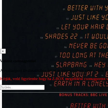
×
Válassz csomagpontot
A csomagpont kiválasztásához írd be az irányítószámot vagy a város nev
Kérjük, vedd figyelembe hogy ha Z-BOX megjelölésű csomagpontot vála