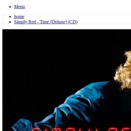
Menu
home
Simply Red - Time [Deluxe] (CD)