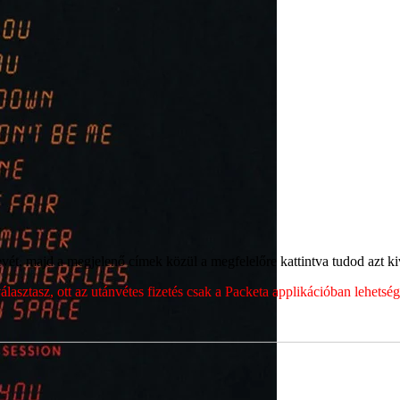
ét, majd a megjelenő címek közül a megfelelőre kattintva tudod azt kiv
sztasz, ott az utánvétes fizetés csak a Packeta applikációban lehets