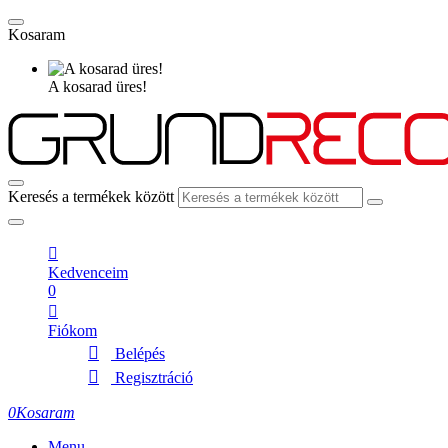
Kosaram
A kosarad üres!
Keresés a termékek között
Kedvenceim
0
Fiókom
Belépés
Regisztráció
0
Kosaram
Menu