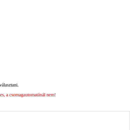
álasztani.
éges, a csomagautomatánál nem!