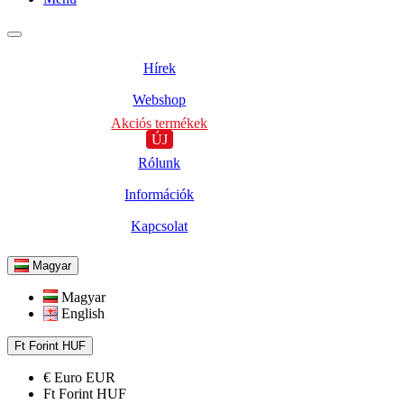
Hírek
Webshop
Akciós termékek
ÚJ
Rólunk
Információk
Kapcsolat
Magyar
Magyar
English
Ft
Forint
HUF
€
Euro
EUR
Ft
Forint
HUF