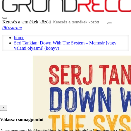
Keresés a termékek között
0
Kosaram
home
Serj Tankian: Down With The System – Memoár [vagy
valami olyasmi] (könyv)
×
Válassz csomagpontot
A csomagpont kiválasztásához írd be az irányítószámot vagy a város