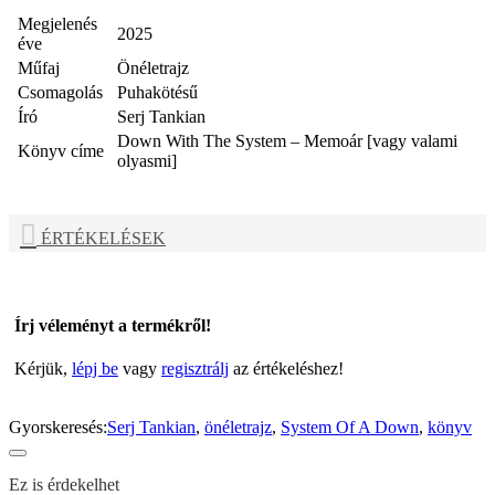
Megjelenés
2025
éve
Műfaj
Önéletrajz
Csomagolás
Puhakötésű
Író
Serj Tankian
Down With The System – Memoár [vagy valami
Könyv címe
olyasmi]
ÉRTÉKELÉSEK
Írj véleményt a termékről!
Kérjük,
lépj be
vagy
regisztrálj
az értékeléshez!
Gyorskeresés:
Serj Tankian
,
önéletrajz
,
System Of A Down
,
könyv
Ez is érdekelhet