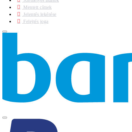
Személyes adatok
Mentett címek
Jelentés lekérése
Felejtés joga