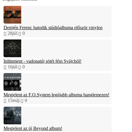
Demjén Ferenc hatodik stúdióalbuma először vinylen
28
júl.
0
Inlitnment - vadonatúj sötét fém Svájcból!
10
júl.
0
Megjelent az F.O.System legújabb albuma hanglemezen!
15
máj.
0
Megjelent az új Beyond album!