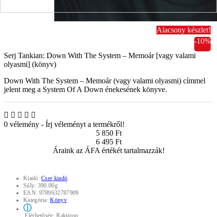
Alacsony készlet!
-10%
Serj Tankian: Down With The System – Memoár [vagy valami
olyasmi] (könyv)
Down With The System – Memoár (vagy valami olyasmi) címmel
jelent meg a System Of A Down énekesének könyve.
0 vélemény
-
Írj véleményt a termékről!
5 850 Ft
6 495 Ft
Áraink az ÁFA értékét tartalmazzák!
Kiadó:
Cser kiadó
Súly:
390.00g
EAN:
9789632787909
Kategória:
Könyv
ⓘ
Elérhetőség:
Raktáron