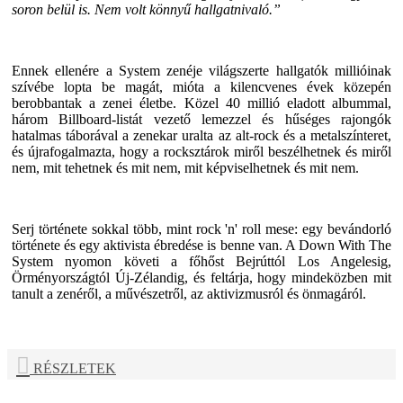
soron belül is. Nem volt könnyű hallgatnivaló.”
Ennek ellenére a
System
zenéje világszerte hallgatók millióinak
szívébe lopta be magát, mióta a kilencvenes évek közepén
berobbantak a zenei életbe. Közel 40 millió eladott albummal,
három Billboard-listát vezető lemezzel és hűséges rajongók
hatalmas táborával a zenekar uralta az alt-rock és a metalszínteret,
és újrafogalmazta, hogy a rocksztárok miről beszélhetnek és miről
nem, mit tehetnek és mit nem, mit képviselhetnek és mit nem.
Serj
története sokkal több, mint rock 'n' roll mese: egy bevándorló
története és egy aktivista ébredése is benne van. A Down With The
System nyomon követi a főhőst Bejrúttól Los Angelesig,
Örményországtól Új-Zélandig, és feltárja, hogy mindeközben mit
tanult a zenéről, a művészetről, az aktivizmusról és önmagáról.
RÉSZLETEK