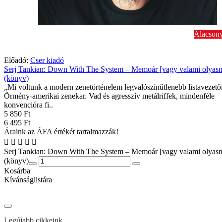
Alacsony
Előadó:
Cser kiadó
Serj Tankian: Down With The System – Memoár [vagy valami olyas
(könyv)
„Mi voltunk a modern zenetörténelem legvalószínűtlenebb listavezetői
Örmény-amerikai zenekar. Vad és agresszív metálriffek, mindenféle
konvencióra fi..
5 850 Ft
6 495 Ft
Áraink az ÁFA értékét tartalmazzák!
Serj Tankian: Down With The System – Memoár [vagy valami olyas
(könyv)
Kosárba
Kívánságlistára
Legújabb cikkeink