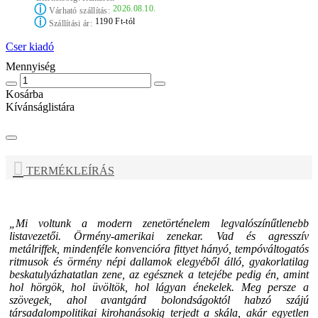
ⓘ
2026.08.10.
Várható szállítás:
ⓘ
1190 Ft-tól
Szállítási ár:
Cser kiadó
Mennyiség
Kosárba
Kívánságlistára
TERMÉKLEÍRÁS
„Mi voltunk a modern zenetörténelem legvalószínűtlenebb
listavezetői. Örmény-amerikai zenekar. Vad és agresszív
metálriffek, mindenféle konvencióra fittyet hányó, tempóváltogatós
ritmusok és örmény népi dallamok elegyéből álló, gyakorlatilag
beskatulyázhatatlan zene, az egésznek a tetejébe pedig én, amint
hol hörgök, hol üvöltök, hol lágyan énekelek. Meg persze a
szövegek, ahol avantgárd bolondságoktól habzó szájú
társadalompolitikai kirohanásokig terjedt a skála, akár egyetlen