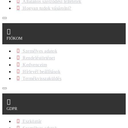
Általános szerződési feltételek
Hogyan tudok vásárolni?
FIÓKOM
Személyes adatok
Rendeléstörténet
Kedvenceim
Hírlevél beállítások
Termékvisszaküldés
GDPR
Eszköztár