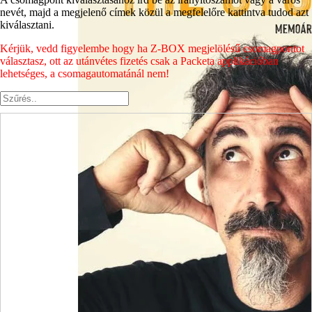
nevét, majd a megjelenő címek közül a megfelelőre kattintva tudod azt
kiválasztani.
Kérjük, vedd figyelembe hogy ha Z-BOX megjelölésű csomagpontot
választasz, ott az utánvétes fizetés csak a Packeta applikációban
lehetséges, a csomagautomatánál nem!