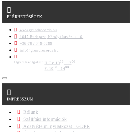
ELÉRHETŐSÉGEK
www.grundrecords.hu
1047 Budapest, Károlyi István u. 10.
+36-70 / 948-0288
info@grundrecords.hu
Ügyfélszolgálat:
00
00
H-Cs: 10
- 17
00
00
P: 10
- 14
IMPRESSZUM
Rólunk
Szállítási információk
Adatvédelmi nyilatkozat - GDPR