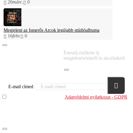
20
márc.
0
Megjelent az Ismerős Arcok legújabb stúdióalbuma
16
febr.
0
IRATKOZZ FEL
Értesülj elsőként új
HÍRLEVELÜNKRE!
megjelenéseinkről és akcióinkról.
E-mail címed
Elolvastam és megértettem az
Adatvédelmi nyilatkozat - GDPR
szabályzatban leírtakat. Tudomásul veszem, hogy a
regisztrációkor megadott adataim egy részét anonimizált
formában a cég marketing célokra felhasználja.