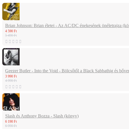
Brian Johnson: Brian életei - Az AC/DC énekesének önéletrajza (k
4 590 Ft
5 490 Ft
Geezer Butler - Into the Void - Bölcsőtől a Black Sabbathig és bőv
3 990 Ft
4 990 Ft
Slash és Anthony Bozza - Slash (könyv)
6 190 Ft
6 990 Ft