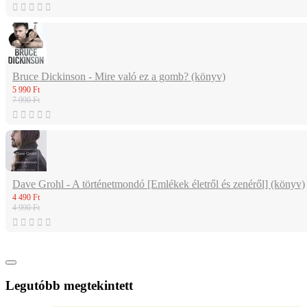
Bruce Dickinson - Mire való ez a gomb? (könyv)
5 990 Ft
7 990 Ft
Dave Grohl - A történetmondó [Emlékek életről és zenéről] (könyv)
4 490 Ft
4 990 Ft
Legutóbb megtekintett