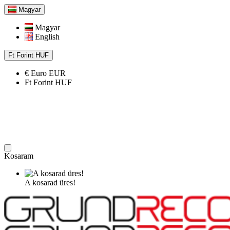
Magyar
Magyar
English
Ft
Forint
HUF
€
Euro
EUR
Ft
Forint
HUF
Kosaram
A kosarad üres!