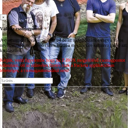
×
Válassz csomagpontot
A csomagpont kiválasztásához írd be az irányítószámot vagy a város
nevét, majd a megjelenő címek közül a megfelelőre kattintva tudod azt
kiválasztani.
Kérjük, vedd figyelembe hogy ha Z-BOX megjelölésű csomagpontot
választasz, ott az utánvétes fizetés csak a Packeta applikációban
lehetséges, a csomagautomatánál nem!