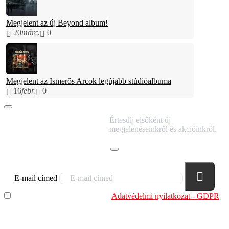
Megjelent az új Beyond album!
20
márc.
0
Megjelent az Ismerős Arcok legújabb stúdióalbuma
16
febr.
0
IRATKOZZ FEL
Értesülj elsőként új
HÍRLEVELÜNKRE!
megjelenéseinkről és akcióinkról.
E-mail címed
Elolvastam és megértettem az
Adatvédelmi nyilatkozat - GDPR
szabályzatban leírtakat. Tudomásul veszem, hogy a
regisztrációkor megadott adataim egy részét anonimizált
formában a cég marketing célokra felhasználja.