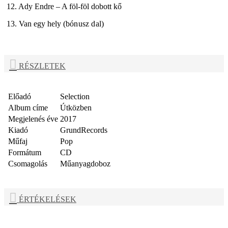
12. Ady Endre – A föl-föl dobott kő
13. Van egy hely (
bónusz dal
)
RÉSZLETEK
Előadó
Selection
Album címe
Útközben
Megjelenés éve
2017
Kiadó
GrundRecords
Műfaj
Pop
Formátum
CD
Csomagolás
Műanyagdoboz
ÉRTÉKELÉSEK