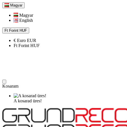
Magyar
Magyar
English
Ft
Forint
HUF
€
Euro
EUR
Ft
Forint
HUF
Kosaram
A kosarad üres!