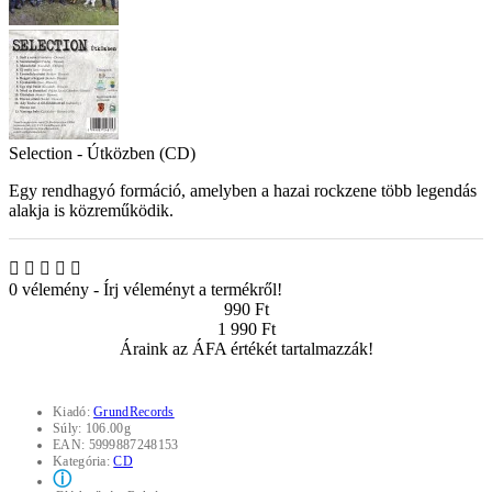
Selection - Útközben (CD)
Egy rendhagyó formáció, amelyben a hazai rockzene több legendás
alakja is közreműködik.
0 vélemény
-
Írj véleményt a termékről!
990 Ft
1 990 Ft
Áraink az ÁFA értékét tartalmazzák!
Kiadó:
GrundRecords
Súly:
106.00g
EAN:
5999887248153
Kategória:
CD
ⓘ