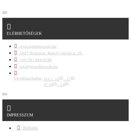
ELÉRHETŐSÉGEK
www.grundrecords.hu
1047 Budapest, Károlyi István u. 10.
+36-70 / 948-0288
info@grundrecords.hu
Ügyfélszolgálat:
00
00
H-Cs: 10
- 17
00
00
P: 10
- 14
IMPRESSZUM
Rólunk