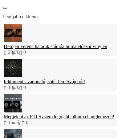
Legújabb cikkeink
Demjén Ferenc hatodik stúdióalbuma először vinylen
28
júl.
0
Inlitnment - vadonatúj sötét fém Svájcból!
10
júl.
0
Megjelent az F.O.System legújabb albuma hanglemezen!
15
máj.
0