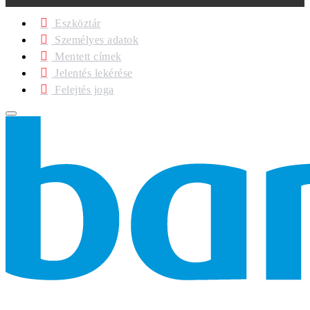
Eszköztár
Személyes adatok
Mentett címek
Jelentés lekérése
Felejtés joga