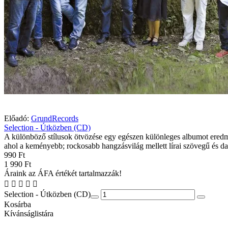
Előadó:
GrundRecords
Selection - Útközben (CD)
A különböző stílusok ötvözése egy egészen különleges albumot eredm
ahol a keményebb; rockosabb hangzásvilág mellett lírai szövegű és da
990 Ft
1 990 Ft
Áraink az ÁFA értékét tartalmazzák!
Selection - Útközben (CD)
Kosárba
Kívánságlistára