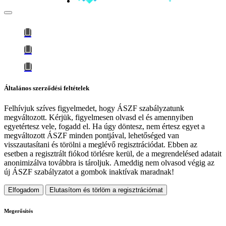
Általános szerződési feltételek
Felhívjuk szíves figyelmedet, hogy
ÁSZF szabályzatunk
megváltozott
. Kérjük, figyelmesen olvasd el és amennyiben
egyetértesz vele, fogadd el. Ha úgy döntesz, nem értesz egyet a
megváltozott ÁSZF minden pontjával, lehetőséged van
visszautasítani és törölni a meglévő regisztrációdat. Ebben az
esetben a regisztrált fiókod törlésre kerül, de a megrendelésed adatait
anonimizálva továbbra is tároljuk.
Ameddig nem olvasod végig az
új ÁSZF szabályzatot a gombok inaktívak maradnak!
Elfogadom
Elutasítom és törlöm a regisztrációmat
Megerősítés