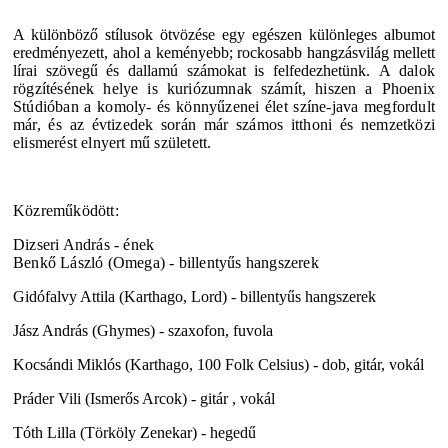
A különböző stílusok ötvözése egy egészen különleges albumot
eredményezett, ahol a keményebb; rockosabb hangzásvilág mellett
lírai szövegű és dallamú számokat is felfedezhetünk.
A dalok
rögzítésének helye is kuriózumnak számít, hiszen a Phoenix
Stúdióban a komoly- és könnyűzenei élet színe-java megfordult
már, és az évtizedek során már számos itthoni és nemzetközi
elismerést elnyert mű született.
Közreműködött:
Dizseri András - ének
Benkő László (Omega) - billentyűs hangszerek
Gidófalvy Attila (Karthago, Lord) - billentyűs hangszerek
Jász András (Ghymes) - szaxofon, fuvola
Kocsándi Miklós (Karthago, 100 Folk Celsius) - dob, gitár, vokál
Práder Vili (Ismerős Arcok) - gitár , vokál
Tóth Lilla (Törköly Zenekar) - hegedű