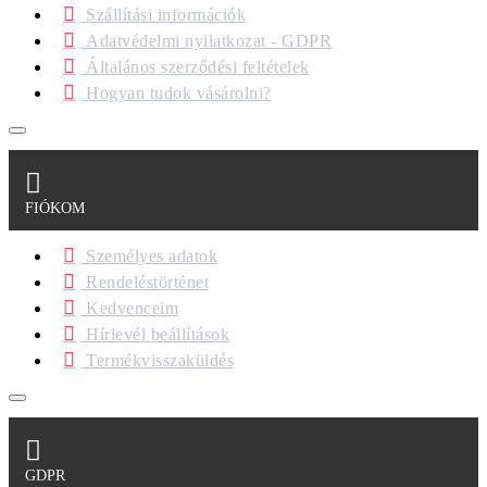
Szállítási információk
Adatvédelmi nyilatkozat - GDPR
Általános szerződési feltételek
Hogyan tudok vásárolni?
FIÓKOM
Személyes adatok
Rendeléstörténet
Kedvenceim
Hírlevél beállítások
Termékvisszaküldés
GDPR