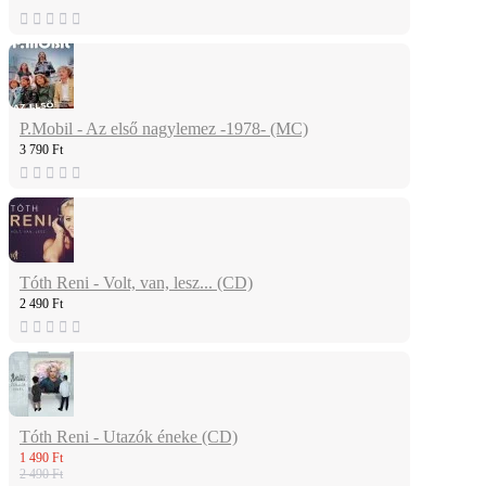
P.Mobil - Az első nagylemez -1978- (MC)
3 790 Ft
Tóth Reni - Volt, van, lesz... (CD)
2 490 Ft
Tóth Reni - Utazók éneke (CD)
1 490 Ft
2 490 Ft