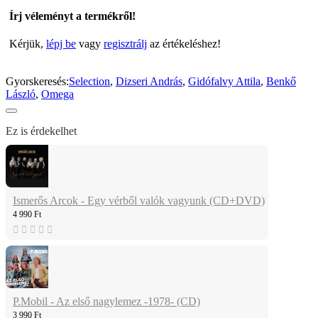
Írj véleményt a termékről!
Kérjük,
lépj be
vagy
regisztrálj
az értékeléshez!
Gyorskeresés:
Selection
,
Dizseri András
,
Gidófalvy Attila
,
Benkő
László
,
Omega
Ez is érdekelhet
Ismerős Arcok - Egy vérből valók vagyunk (CD+DVD)
4 990 Ft
P.Mobil - Az első nagylemez -1978- (CD)
3 990 Ft