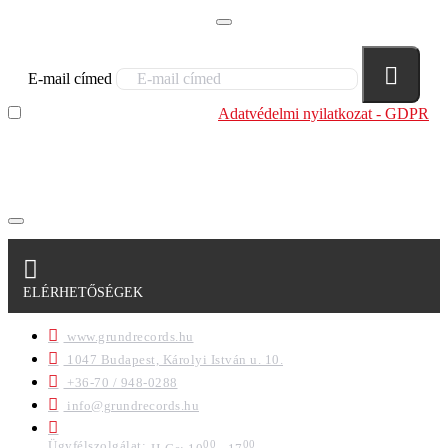
E-mail címed
Elolvastam és megértettem az
Adatvédelmi nyilatkozat - GDPR
szabályzatban leírtakat. Tudomásul veszem, hogy a
regisztrációkor megadott adataim egy részét anonimizált
formában a cég marketing célokra felhasználja.
ELÉRHETŐSÉGEK
www.grundrecords.hu
1047 Budapest, Károlyi István u. 10.
+36-70 / 948-0288
info@grundrecords.hu
Ügyfélszolgálat:
00
00