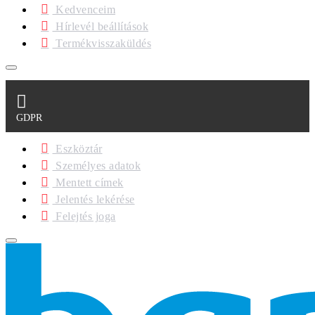
Kedvenceim
Hírlevél beállítások
Termékvisszaküldés
GDPR
Eszköztár
Személyes adatok
Mentett címek
Jelentés lekérése
Felejtés joga