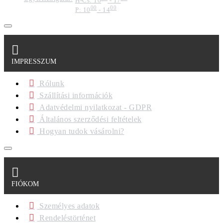
H-Cs: 10
- 17
00
00
P: 10
- 14
IMPRESSZUM
Rólunk
Szállítási információk
Adatvédelmi nyilatkozat - GDPR
Általános szerződési feltételek
Hogyan tudok vásárolni?
FIÓKOM
Személyes adatok
Rendeléstörténet