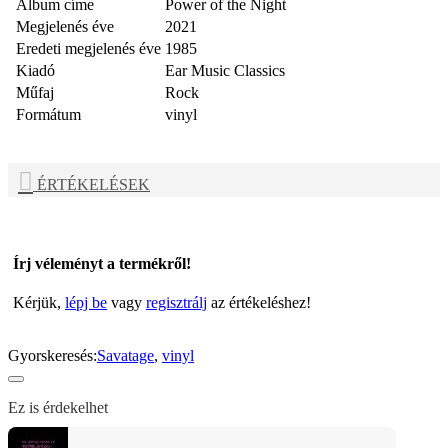
Album címe
Power of the Night
Megjelenés éve
2021
Eredeti megjelenés éve
1985
Kiadó
Ear Music Classics
Műfaj
Rock
Formátum
vinyl
ÉRTÉKELÉSEK
Írj véleményt a termékről!
Kérjük,
lépj be
vagy
regisztrálj
az értékeléshez!
Gyorskeresés:
Savatage
,
vinyl
Ez is érdekelhet