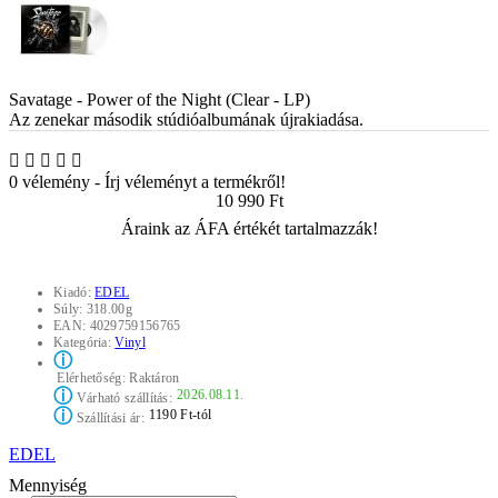
Savatage - Power of the Night (Clear - LP)
Az zenekar második stúdióalbumának újrakiadása.
0 vélemény
-
Írj véleményt a termékről!
10 990 Ft
Áraink az ÁFA értékét tartalmazzák!
Kiadó:
EDEL
Súly:
318.00g
EAN:
4029759156765
Kategória:
Vinyl
ⓘ
Elérhetőség:
Raktáron
ⓘ
2026.08.11.
Várható szállítás:
ⓘ
1190 Ft-tól
Szállítási ár:
EDEL
Mennyiség