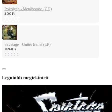
Pokolgép - Metálbomba (CD)
3 990 Ft
Savatage - Gutter Ballet (LP)
10 990 Ft
Legutóbb megtekintett