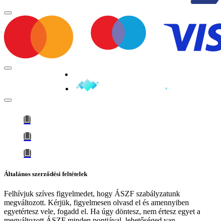
Minden jog fenntartva © 2026
Általános szerződési feltételek
Felhívjuk szíves figyelmedet, hogy
ÁSZF szabályzatunk
megváltozott
. Kérjük, figyelmesen olvasd el és amennyiben
egyetértesz vele, fogadd el. Ha úgy döntesz, nem értesz egyet a
megváltozott ÁSZF minden pontjával, lehetőséged van