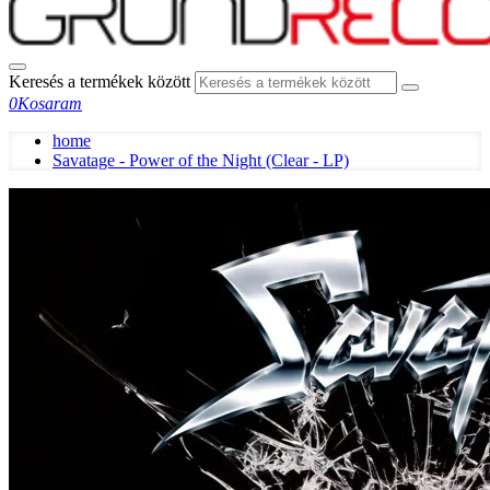
Keresés a termékek között
0
Kosaram
home
Savatage - Power of the Night (Clear - LP)