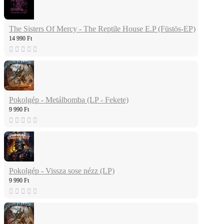
The Sisters Of Mercy - The Reptile House E.P (Füstös-EP)
14 990 Ft
Pokolgép - Metálbomba (LP - Fekete)
9 990 Ft
Pokolgép - Vissza sose nézz (LP)
9 990 Ft