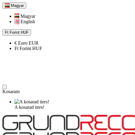
Magyar
Magyar
English
Ft
Forint
HUF
€
Euro
EUR
Ft
Forint
HUF
Kosaram
A kosarad üres!