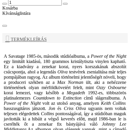
Kosárba
Kívánságlistára
TERMÉKLEÍRÁS
A
Savatage
1985-ös, második stúdióalbuma, a
Power of the Night
egy limitált kiadású, 180 grammos kristálytiszta vinylen kapható.
Ez a kiadvány a zenekar korai, nyers korszakának abszolút
csúcspontja, ahol a legendás
Oliva
testvérek zsenialitása már teljes
pompájában ragyog. Az album történelmi jelentőségét növeli, hogy
a produceri székben az a
Max Norman
ült, aki a nehézzene
történetének olyan mérföldköveiért felelt, mint
Ozzy Osbourne
korai lemezei, vagy később a
Megadeth
1992-es, többszörös
platinalemezes
Countdown to Extinction
című slágeralbuma. A
Power of the Night
volt az utolsó anyag, amelyen
Keith Collins
basszusgitáros játszott.
Jon
és
Criss Oliva
ugyanis nem voltak
teljesen elégedettek
Collins
pontosságával, így a stúdióban maguk
javították ki a hibáit a végső keverés előtt, majd 1986-ban le is
cserélték őt a zenekar fix bástyájává váló
Johnny Lee
Middletonra.
Az albumon olyan slágerek vannak, mint a címadó