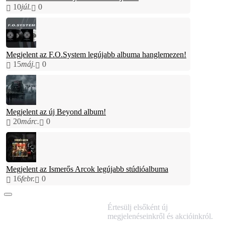
10
júl.
0
Megjelent az F.O.System legújabb albuma hanglemezen!
15
máj.
0
Megjelent az új Beyond album!
20
márc.
0
Megjelent az Ismerős Arcok legújabb stúdióalbuma
16
febr.
0
IRATKOZZ FEL
Értesülj elsőként új
HÍRLEVELÜNKRE!
megjelenéseinkről és akcióinkról.