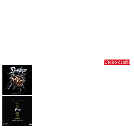
Utolsó darab!