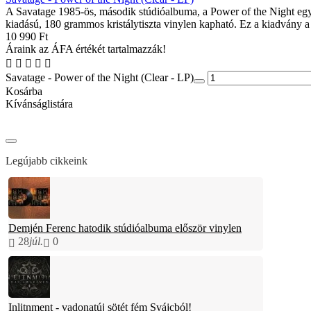
A Savatage 1985-ös, második stúdióalbuma, a Power of the Night egy 
kiadású, 180 grammos kristálytiszta vinylen kapható. Ez a kiadvány a
10 990 Ft
Áraink az ÁFA értékét tartalmazzák!
Savatage - Power of the Night (Clear - LP)
Kosárba
Kívánságlistára
Legújabb cikkeink
Demjén Ferenc hatodik stúdióalbuma először vinylen
28
júl.
0
Inlitnment - vadonatúj sötét fém Svájcból!