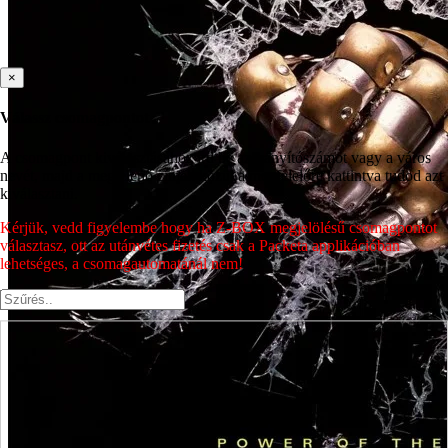
×
Válassz csomagpontot
A csomagpont kiválasztásához írd be az irányítószámot vagy a város
nevét, majd a megjelenő címek közül a megfelelőre kattintva tudod azt
kiválasztani.
Kérjük, vedd figyelembe hogy ha Z-BOX megjelölésű csomagpontot
választasz, ott az utánvétes fizetés csak a Packeta applikációban
lehetséges, a csomagautomatánál nem!