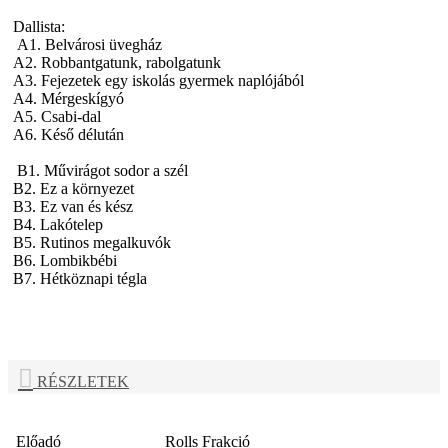
Dallista:
A1. Belvárosi üvegház
A2. Robbantgatunk, rabolgatunk
A3. Fejezetek egy iskolás gyermek naplójából
A4. Mérgeskígyó
A5. Csabi-dal
A6. Késő délután
B1. Művirágot sodor a szél
B2. Ez a környezet
B3. Ez van és kész
B4. Lakótelep
B5. Rutinos megalkuvók
B6. Lombikbébi
B7. Hétköznapi tégla
RÉSZLETEK
Előadó
Rolls Frakció