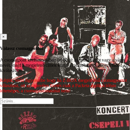
×
Válassz csomagpontot
A csomagpont kiválasztásához írd be az irányítószámot vagy a város
nevét, majd a megjelenő címek közül a megfelelőre kattintva tudod azt
kiválasztani.
Kérjük, vedd figyelembe hogy ha Z-BOX megjelölésű csomagpontot
választasz, ott az utánvétes fizetés csak a Packeta applikációban
lehetséges, a csomagautomatánál nem!