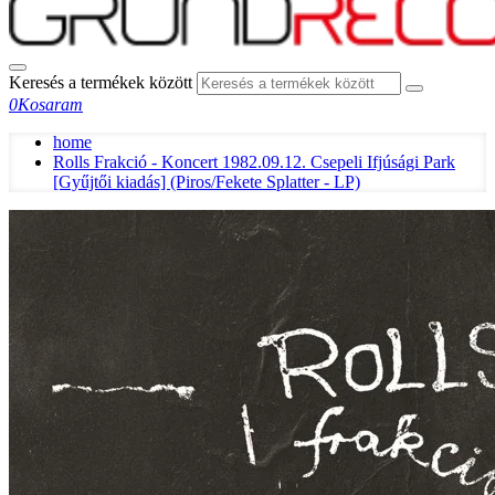
Keresés a termékek között
0
Kosaram
home
Rolls Frakció - Koncert 1982.09.12. Csepeli Ifjúsági Park
[Gyűjtői kiadás] (Piros/Fekete Splatter - LP)