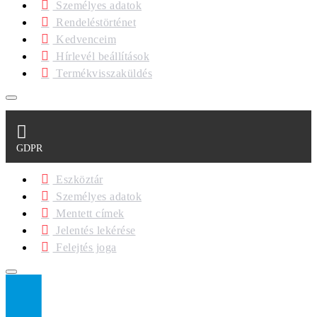
Személyes adatok
Rendeléstörténet
Kedvenceim
Hírlevél beállítások
Termékvisszaküldés
GDPR
Eszköztár
Személyes adatok
Mentett címek
Jelentés lekérése
Felejtés joga