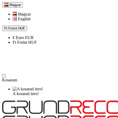
Magyar
Magyar
English
Ft
Forint
HUF
€
Euro
EUR
Ft
Forint
HUF
Kosaram
A kosarad üres!