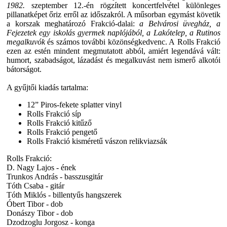
1982.
szeptember 12.-én rögzített koncertfelvétel különleges
pillanatképet őriz erről az időszakról. A műsorban egymást követik
a korszak meghatározó Frakció-dalai:
a Belvárosi üvegház, a
Fejezetek egy iskolás gyermek naplójából, a Lakótelep, a Rutinos
megalkuvók
és számos további közönségkedvenc. A
Rolls Frakció
ezen az estén mindent megmutatott abból, amiért legendává vált:
humort, szabadságot, lázadást és megalkuvást nem ismerő alkotói
bátorságot.
A gyűjtői kiadás tartalma:
12” Piros-fekete splatter vinyl
Rolls Frakció síp
Rolls Frakció kitűző
Rolls Frakció pengető
Rolls Frakció kisméretű vászon relikviazsák
Rolls Frakció:
D. Nagy Lajos - ének
Trunkos András - basszusgitár
Tóth Csaba - gitár
Tóth Miklós - billentyűs hangszerek
Óbert Tibor - dob
Donászy Tibor - dob
Dzodzoglu Jorgosz - konga