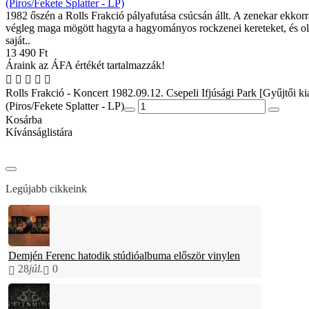
(Piros/Fekete Splatter - LP)
1982 őszén a Rolls Frakció pályafutása csúcsán állt. A zenekar ekkor
végleg maga mögött hagyta a hagyományos rockzenei kereteket, és o
saját..
13 490 Ft
Áraink az ÁFA értékét tartalmazzák!
Rolls Frakció - Koncert 1982.09.12. Csepeli Ifjúsági Park [Gyűjtői ki
(Piros/Fekete Splatter - LP)
Kosárba
Kívánságlistára
Legújabb cikkeink
Demjén Ferenc hatodik stúdióalbuma először vinylen
28
júl.
0