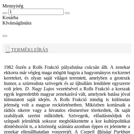
Mennyiség
Kosárba
Kívánságlistára
TERMÉKLEÍRÁS
1982 őszén a
Rolls Frakció
pályafutása csúcsán állt. A zenekar
ekkorra már végleg maga mögött hagyta a hagyományos rockzenei
kereteket, és olyan saját világot teremtett, amelyben a groteszk
humor, a szürrealista szövegek és az újhullám lendülete egyszerre
volt jelen.
D. Nagy Lajos
vezetésével a
Rolls Frakció
a korszak
egyik legeredetibb magyar zenekarává vált, amelynek hatása jóval
túlmutatott saját idején. A
Rolls Frakció
mindig is különutas
jelenség volt a magyar rocktörténetben. Miközben kortársaik a
rádiós sikerre vagy a hivatalos elismerésre törekedtek, ők saját
szabályaik szerint működtek. Szövegeik, előadásmódjuk és
színpadi jelenlétük sokszor meghökkentette a kor kultúrpolitikai
döntéshozóit is, a közönség számára azonban éppen ez jelentette a
zenekar ellenállhatatlan vonzerejét. A
Csepeli Ifjúsági Parkban