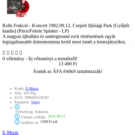
Rolls Frakció - Koncert 1982.09.12. Csepeli Ifjúsági Park [Gyűjtői
kiadás] (Piros/Fekete Splatter - LP)
A magyar újhullám és underground rock történetének egyik
legizgalmasabb dokumentuma kerül most ismét a lemezjátszókra.
0 vélemény
-
Írj véleményt a termékről!
13 490 Ft
Áraink az ÁFA értékét tartalmazzák!
Kiadó:
E-Music
Súly:
420.00g
EAN:
5998856550297
Kategória:
Vinyl
ⓘ
Elérhetőség:
Raktáron
ⓘ
2026.08.11.
Várható szállítás:
ⓘ
1190 Ft-tól
Szállítási ár:
E-Music