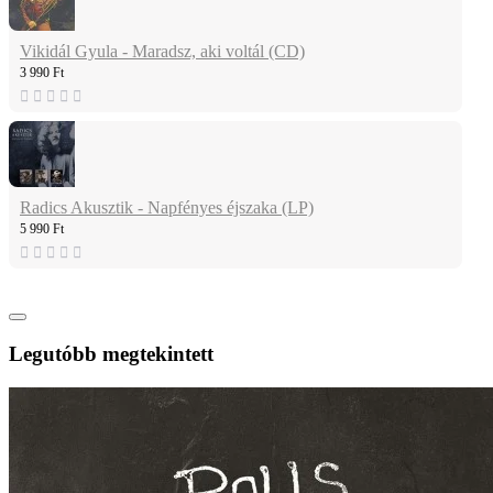
Vikidál Gyula - Maradsz, aki voltál (CD)
3 990 Ft
Radics Akusztik - Napfényes éjszaka (LP)
5 990 Ft
Legutóbb megtekintett