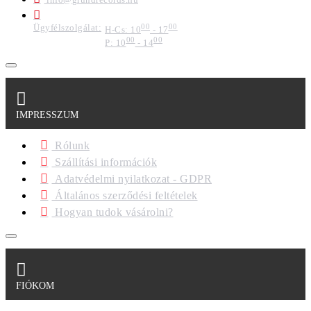
Ügyfélszolgálat:
00
00
H-Cs: 10
- 17
00
00
P: 10
- 14
IMPRESSZUM
Rólunk
Szállítási információk
Adatvédelmi nyilatkozat - GDPR
Általános szerződési feltételek
Hogyan tudok vásárolni?
FIÓKOM