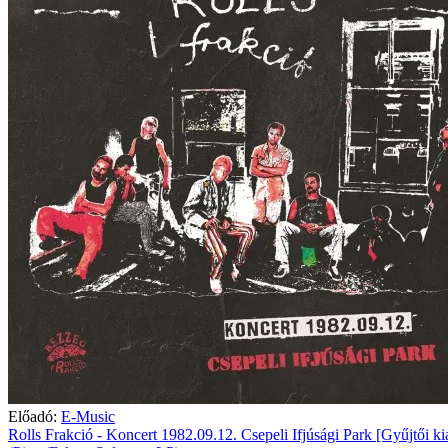
Előadó:
E-Music
Rolls Frakció - Koncert 1982.09.12. Csepeli Ifjúsági Park [Gyűjtői ki