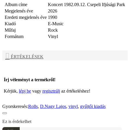
Album címe
Koncert 1982.09.12. Csepeli Ifjúsági Park
Megjelenés éve
2026
Eredeti megjelenés éve
1990
Kiadó
E-Music
Műfaj
Rock
Formátum
Vinyl
ÉRTÉKELÉSEK
Írj véleményt a termékről!
Kérjük,
lépj be
vagy
regisztrálj
az értékeléshez!
Gyorskeresés:
Rolls
,
D.Nagy Lajos
,
vinyl
,
gyűjtői kiadás
Ez is érdekelhet