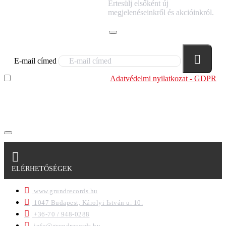
IRATKOZZ FEL
Értesülj elsőként új
HÍRLEVELÜNKRE!
megjelenéseinkről és akcióinkról.
E-mail címed
Elolvastam és megértettem az
Adatvédelmi nyilatkozat - GDPR
szabályzatban leírtakat. Tudomásul veszem, hogy a
regisztrációkor megadott adataim egy részét anonimizált
formában a cég marketing célokra felhasználja.
ELÉRHETŐSÉGEK
www.grundrecords.hu
1047 Budapest, Károlyi István u. 10.
+36-70 / 948-0288
info@grundrecords.hu