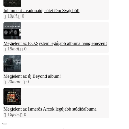
Inlitnment - vadonatúj sötét fém Svájcból!
10
júl.
0
Megjelent az F.O.System legújabb albuma hanglemezen!
15
máj.
0
Megjelent az új Beyond album!
20
márc.
0
Megjelent az Ismerős Arcok legújabb stúdióalbuma
16
febr.
0