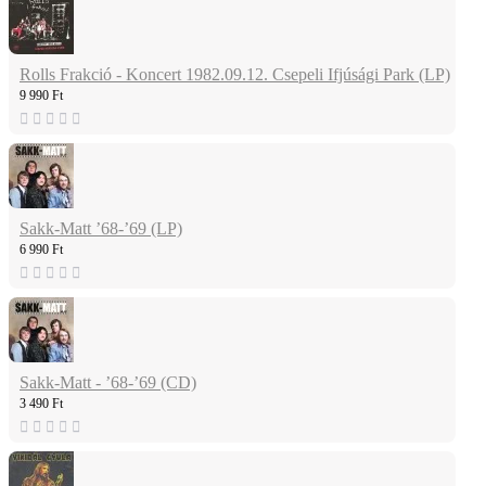
Rolls Frakció - Koncert 1982.09.12. Csepeli Ifjúsági Park (LP)
9 990 Ft
Sakk-Matt ’68-’69 (LP)
6 990 Ft
Sakk-Matt - ’68-’69 (CD)
3 490 Ft