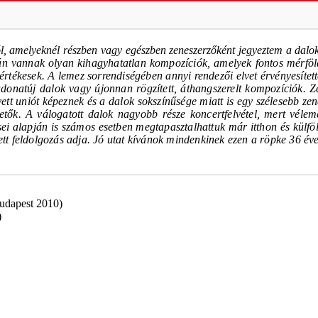
l, amelyeknél részben vagy egészben zeneszerzőként jegyeztem a dalo
án vannak olyan kihagyhatatlan kompozíciók, amelyek fontos mérföld
értékesek.
A lemez sorrendiségében annyi rendezői elvet érvényesítet
donatúj dalok vagy újonnan rögzített, áthangszerelt kompozíciók.
Z
ett uniót képeznek és a dalok sokszínűsége miatt is egy szélesebb zene
hetők.
A válogatott dalok nagyobb része koncertfelvétel, mert véle
ései alapján is számos esetben megtapasztalhattuk már itthon és külf
ett feldolgozás adja.
Jó utat kívánok mindenkinek ezen a röpke 36 év
udapest 2010)
)