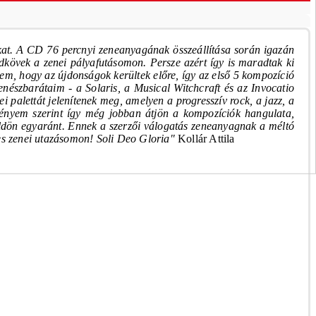
kat.
A CD 76 percnyi zeneanyagának összeállítása során igazán
kövek a zenei pályafutásomon. Persze azért így is maradtak ki
tem, hogy az újdonságok kerültek előre, így az első 5 kompozíció
enészbarátaim - a Solaris, a Musical Witchcraft és az Invocatio
i palettát jelenítenek meg, amelyen a progresszív rock, a jazz, a
ményem szerint így még jobban átjön a kompozíciók hangulata,
öldön egyaránt.
Ennek a szerzői válogatás zeneanyagnak a méltó
es zenei utazásomon! Soli Deo Gloria"
Kollár Attila