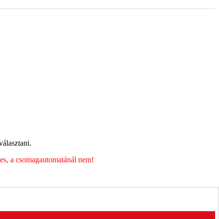
álasztani.
éges, a csomagautomatánál nem!