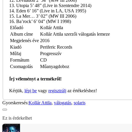
12. Levitation 2’ 54” (MW III 2006)
13. Utopia 5’ 48” (Live in Szentendre 2014)
14. Eden 6’ 16” (Live in LA, USA 1995)
15. La Mer… 3’ 02” (MW III 2006)
16. Ba’rock’ 6’ 04” (MW I 1998)
Előadó
Kollár Attila
Album címe
Kollár Attila szerzői válogatás lemeze
Megjelenés éve
2016
Kiadó
Periferic Records
Műfaj
Progresszív
Formátum
CD
Csomagolás
Műanyagdoboz
Írj véleményt a termékről!
Kérjük,
lépj be
vagy
regisztrálj
az értékeléshez!
Gyorskeresés:
Kollár Attila
,
válogatás
,
solaris
Ez is érdekelhet