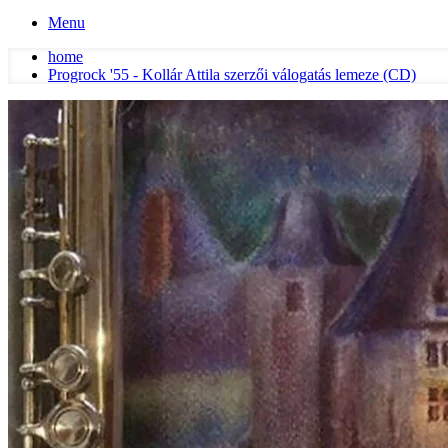
Menu
home
Progrock '55 - Kollár Attila szerzői válogatás lemeze (CD)