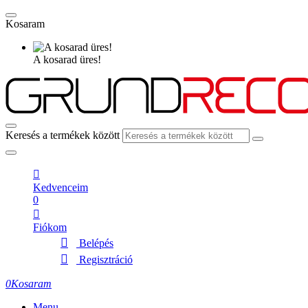
Kosaram
A kosarad üres!
Keresés a termékek között
Kedvenceim
0
Fiókom
Belépés
Regisztráció
0
Kosaram
Menu