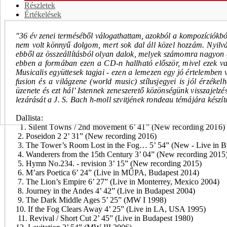
Részletek
Értékelések
"36 év zenei terméséből válogathattam, azokból a kompozíciókbó
nem volt könnyű dolgom, mert sok dal áll közel hozzám. Nyilv
ebből az összeállításból olyan dalok, melyek számomra nagyon 
ebben a formában ezen a CD-n hallható először, mivel ezek va
Musicalis együttesek tagjai - ezen a lemezen egy jó értelemben v
fusion és a világzene (world music) stílusjegyei is jól érzékel
üzenete és ezt hál’ Istennek zeneszerető közönségünk visszajelz
lezárását a J. S. Bach h-moll szvitjének rondeau témájára készít
Dallista:
1. Silent Towns / 2nd movement 6’ 41” (New recording 2016)
2. Poseidon 2 2’ 31” (New recording 2016)
3. The Tower’s Room Lost in the Fog… 5’ 54” (New - Live in B
4. Wanderers from the 15th Century 3’ 04” (New recording 2015
5. Hymn No.234. - revision 3’ 15” (New recording 2015)
6. M’ars Poetica 6’ 24” (Live in MŰPA, Budapest 2014)
7. The Lion’s Empire 6’ 27” (Live in Monterrey, Mexico 2004)
8. Journey in the Andes 4’ 42” (Live in Budapest 2004)
9. The Dark Middle Ages 5’ 25” (MW I 1998)
10. If the Fog Clears Away 4’ 25” (Live in LA, USA 1995)
11. Revival / Short Cut 2’ 45” (Live in Budapest 1980)