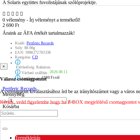
A Solaris együttes fuvolistájának szólóprojektje.
0 vélemény
-
Írj véleményt a termékről!
2 690 Ft
Áraink az ÁFA értékét tartalmazzák!
Kiadó:
Periferic Records
Súly:
88.00g
EAN:
5998272703338
Kategória:
CD
ⓘ
×
Elérhetőség:
Raktáron
ⓘ
2026.08.11.
Várható szállítás:
ⓘ
1190 Ft-tól
Válassz csomagpontot
Szállítási ár:
Periferic Records
A csomagpont kiválasztásához írd be az irányítószámot vagy a város nev
Mennyiség
Kérjük, vedd figyelembe hogy ha Z-BOX megjelölésű csomagpontot vála
Kosárba
Kívánságlistára
Termékleírás