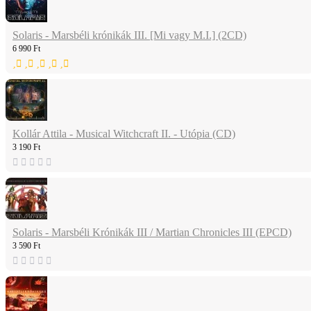
Solaris - Marsbéli krónikák III. [Mi vagy M.I.] (2CD)
6 990 Ft
Kollár Attila - Musical Witchcraft II. - Utópia (CD)
3 190 Ft
Solaris - Marsbéli Krónikák III / Martian Chronicles III (EPCD)
3 590 Ft