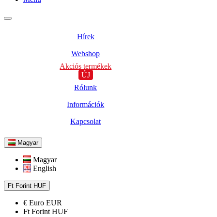
Hírek
Webshop
Akciós termékek
ÚJ
Rólunk
Információk
Kapcsolat
Magyar
Magyar
English
Ft
Forint
HUF
€
Euro
EUR
Ft
Forint
HUF